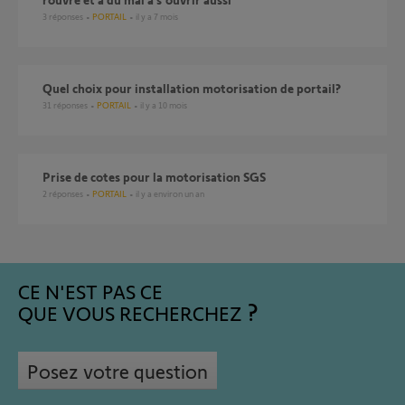
3
réponses
PORTAIL
il y a 7 mois
Quel choix pour installation motorisation de portail?
31
réponses
PORTAIL
il y a 10 mois
Prise de cotes pour la motorisation SGS
2
réponses
PORTAIL
il y a environ un an
CE N'EST PAS CE
QUE VOUS RECHERCHEZ
Posez votre question