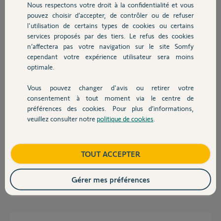
Nous respectons votre droit à la confidentialité et vous
Chauffage
pouvez choisir d’accepter, de contrôler ou de refuser
l'utilisation de certains types de cookies ou certains
Bekim S.
services proposés par des tiers. Le refus des cookies
Autres produits
il y a presque 2 ans
n’affectera pas votre navigation sur le site Somfy
Participer au fil de discussion
cependant votre expérience utilisateur sera moins
optimale.
Vous pouvez changer d'avis ou retirer votre
Réponses
Devis avec un pro
consentement à tout moment via le centre de
préférences des cookies. Pour plus d’informations,
veuillez consulter notre
politique de cookies
.
Contact
Ce sont des gonds déportés.
L'axe est donc à l'axe gond. Cote A = axe gond/arête pilier.
Il faudra une cale sous la patte au battant qui sera = axe gond/battant.
Boutique
TOUT ACCEPTER
Bonne journée à vous.
Gérer mes préférences
Charly
il y a presque 2 ans