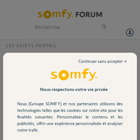
Particuliers
Professionnels
Forum
LES SUJETS PORTAIL
Volet
Relevé des cotes pour une motorisation
Continuer sans accepter →
SGS pour le portail avec les charnières
Portail
Bonjour,
quelqu'un peut m'expliquer
Garage
comment prendre la cote A avec ce
Nous respectons votre vie privée
type des charnières? Où se situe
l'axe?
Nous (Groupe SOMFY) et nos partenaires utilisons des
Sécurité
Merci,
technologies telles que les cookies sur notre site pour les
Bekim
finalités suivantes: Personnaliser le contenu et les
publicités, offrir une expérience personnalisée et analyser
Domotique
notre trafic.