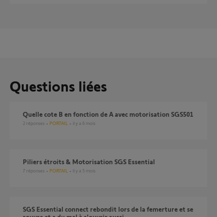
Questions liées
Quelle cote B en fonction de A avec motorisation SGS501
2
réponses
PORTAIL
il y a 6 mois
Piliers étroits & Motorisation SGS Essential
7
réponses
PORTAIL
il y a 5 mois
SGS Essential connect rebondit lors de la femerture et se
rouvre et a du mal à s'ouvrir aussi