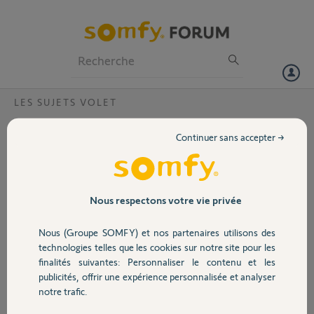
Particuliers
Professionnels
Forum
LES SUJETS VOLET
Volet
Bonjour,comment faut-il procéder pour
Continuer sans accepter →
deporter un panneau solaire Somfy car pas
Portail
assez de soleil
Bonjour,
Garage
Nous respectons votre vie privée
Merci,
Nous (Groupe SOMFY) et nos partenaires utilisons des
Sécurité
laurent V.
technologies telles que les cookies sur notre site pour les
il y a presque 2 ans
finalités suivantes: Personnaliser le contenu et les
Participer au fil de discussion
publicités, offrir une expérience personnalisée et analyser
Domotique
notre trafic.