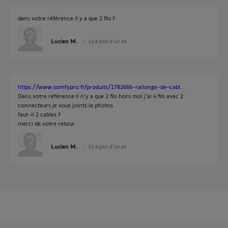
dans votre référence il y a que 2 fils ?
Lucien M.
il y a plus d'un an
https://www.somfypro.fr/produits/1782666-rallonge-de-cabl
...
Dans votre référence il n'y a que 2 fils hors moi j'ai 4 fils avec 2
connecteurs je vous joints la photos
faut-il 2 cables ?
merci de votre retour
Lucien M.
il y a plus d'un an