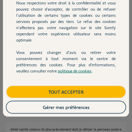
Nous respectons votre droit à la confidentialité et vous
Chauffage
Réponses
pouvez choisir d’accepter, de contrôler ou de refuser
l'utilisation de certains types de cookies ou certains
services proposés par des tiers. Le refus des cookies
Autres produits
n’affectera pas votre navigation sur le site Somfy
Bonjour
cependant votre expérience utilisateur sera moins
Quel panneau solaire ? Sur quelle motorisation ?
optimale.
Jean-Luc B.
il y a presque 2 ans
Vous pouvez changer d'avis ou retirer votre
Devis avec un pro
consentement à tout moment via le centre de
préférences des cookies. Pour plus d’informations,
veuillez consulter notre
politique de cookies
.
Contact
La panneau doit être incliné et orienté avec le gabarit livré.
Il va de soi qu'il doit être exposé plein soleil.
Bonne journée
Boutique
TOUT ACCEPTER
Charly
il y a presque 2 ans
Gérer mes préférences
Volet somfy solaire rts plus précisément doit je utiliser le panneau solaire