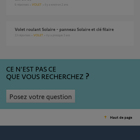
6
réponses
VOLET
il y a environ 2 ans
Volet roulant Solaire - panneau Solaire et clé filaire
13
réponses
VOLET
il y a presque 3 ans
CE N'EST PAS CE
QUE VOUS RECHERCHEZ
Posez votre question
Haut de page