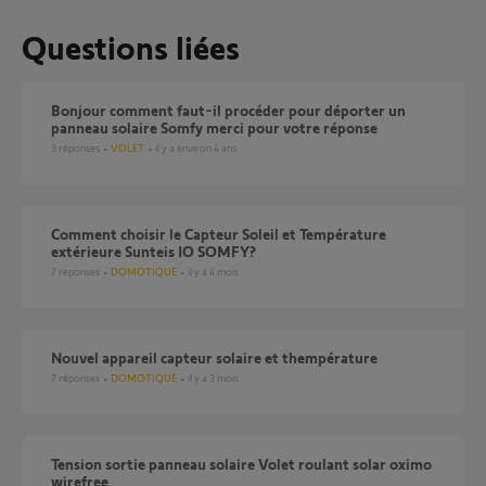
Questions liées
Bonjour comment faut-il procéder pour déporter un
panneau solaire Somfy merci pour votre réponse
3
réponses
VOLET
il y a environ 4 ans
comment choisir le Capteur Soleil et Température
extérieure Sunteis IO SOMFY?
7
réponses
DOMOTIQUE
il y a 4 mois
Nouvel appareil capteur solaire et thempérature
7
réponses
DOMOTIQUE
il y a 3 mois
Tension sortie panneau solaire Volet roulant solar oximo
wirefree