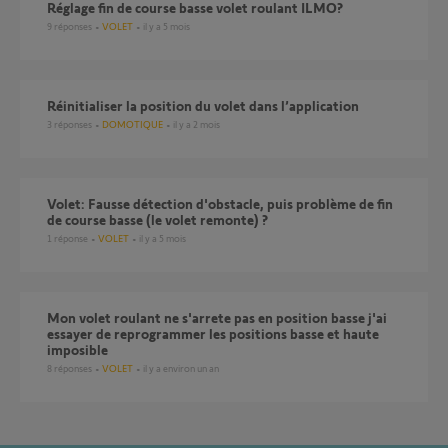
réglage fin de course basse volet roulant ILMO?
9
réponses
VOLET
il y a 5 mois
Réinitialiser la position du volet dans l’application
3
réponses
DOMOTIQUE
il y a 2 mois
Volet: Fausse détection d'obstacle, puis problème de fin
de course basse (le volet remonte) ?
1
réponse
VOLET
il y a 5 mois
mon volet roulant ne s'arrete pas en position basse j'ai
essayer de reprogrammer les positions basse et haute
imposible
8
réponses
VOLET
il y a environ un an