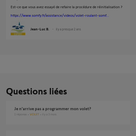
Est-ce que vous avez essayé de refaire la procédure de réinitialisation ?
https://www.somfy.fr/assistance/videos/volet-roulant-somf...
Jean-Luc B.
il y a presque 2 ans
Questions liées
je n'arrive pas a programmer mon volet?
1
réponse
VOLET
il y a 3 mois