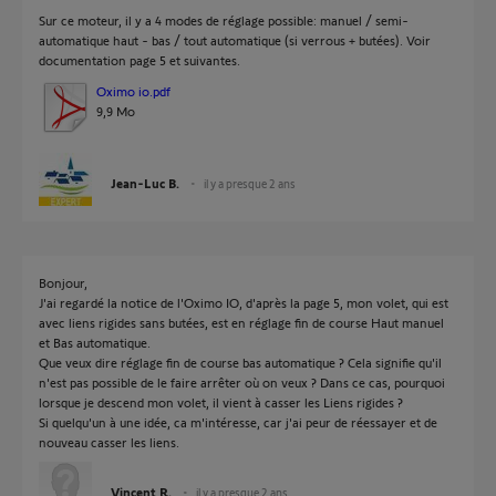
Sur ce moteur, il y a 4 modes de réglage possible: manuel / semi-
automatique haut - bas / tout automatique (si verrous + butées). Voir
documentation page 5 et suivantes.
Oximo io.pdf
9,9 Mo
Jean-Luc B.
il y a presque 2 ans
Bonjour,
J'ai regardé la notice de l'Oximo IO, d'après la page 5, mon volet, qui est
avec liens rigides sans butées, est en réglage fin de course Haut manuel
et Bas automatique.
Que veux dire réglage fin de course bas automatique ? Cela signifie qu'il
n'est pas possible de le faire arrêter où on veux ? Dans ce cas, pourquoi
lorsque je descend mon volet, il vient à casser les Liens rigides ?
Si quelqu'un à une idée, ca m'intéresse, car j'ai peur de réessayer et de
nouveau casser les liens.
Vincent R.
il y a presque 2 ans