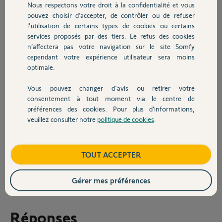
Nous respectons votre droit à la confidentialité et vous
Chauffage
attaches, et maintenant le volet ne remonte plus jusqu'en haut, il ne
pouvez choisir d’accepter, de contrôler ou de refuser
remonte que jusqu'a la moitié.
l'utilisation de certains types de cookies ou certains
J'ai donc tenté une remise à zéro du volet (procédure ON/OFF avec
services proposés par des tiers. Le refus des cookies
Autres produits
2s/7s ...), mais cela n'a rien changé. En refermant le volet, le volet à
n’affectera pas votre navigation sur le site Somfy
de nouveau claqué fort et les attaches se sont encore cassées.
cependant votre expérience utilisateur sera moins
Je n'y comprend rien et je n'ose plus toucher à ce volet.
optimale.
Auriez-vous des conseils à me donner ? Pourquoi les attaches
Vous pouvez changer d'avis ou retirer votre
cassent comme çà ?
Devis avec un pro
consentement à tout moment via le centre de
préférences des cookies. Pour plus d’informations,
Il s'agit d'un moteur Somfy IO Oximo 20/17.
veuillez consulter notre
politique de cookies
.
Contact
Merci,
Vincent R.
Boutique
TOUT ACCEPTER
il y a presque 2 ans
Participer au fil de discussion
Gérer mes préférences
Réponses