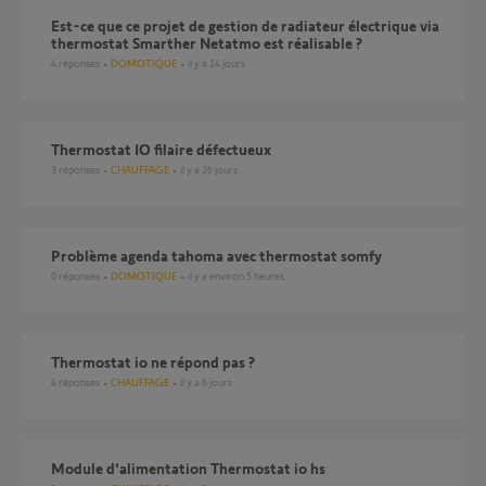
Est-ce que ce projet de gestion de radiateur électrique via
thermostat Smarther Netatmo est réalisable ?
4
réponses
DOMOTIQUE
il y a 14 jours
Thermostat IO filaire défectueux
3
réponses
CHAUFFAGE
il y a 26 jours
Problème agenda tahoma avec thermostat somfy
0
réponses
DOMOTIQUE
il y a environ 5 heures
Thermostat io ne répond pas ?
4
réponses
CHAUFFAGE
il y a 6 jours
Module d'alimentation Thermostat io hs