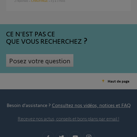
2
réponses
CHAUFFAGE
il y a 3 mois
CE N'EST PAS CE
QUE VOUS RECHERCHEZ
Posez votre question
Haut de page
Besoin d’assistance ?
Consultez nos vidéos, notices et FAQ
Recevez nos actus, conseils et bons plans par email !