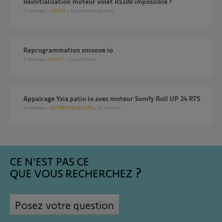
Réinitialisation moteur volet RS100 impossible ?
5
réponses
VOLET
il y a environ un mois
reprogrammation smoove io
1
réponse
VOLET
il y a 23 jours
Appairage Ysia patio io avec moteur Somfy Roll UP 24 RTS
3
réponses
AUTRES PRODUITS
il y a 4 mois
CE N'EST PAS CE
QUE VOUS RECHERCHEZ
Posez votre question