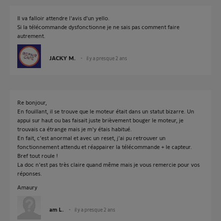
Il va falloir attendre l'avis d'un yello.
Si la télécommande dysfonctionne je ne sais pas comment faire
autrement.
JACKY M.
il y a presque 2 ans
Re bonjour,
En fouillant, il se trouve que le moteur était dans un statut bizarre. Un
appui sur haut ou bas faisait juste brièvement bouger le moteur, je
trouvais ca étrange mais je m'y étais habitué.
En fait, c'est anormal et avec un reset, j'ai pu retrouver un
fonctionnement attendu et réappairer la télécommande + le capteur.
Bref tout roule !
La doc n'est pas très claire quand même mais je vous remercie pour vos
réponses.
Amaury
am L.
il y a presque 2 ans