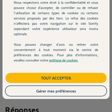
Nous respectons votre droit à la confidentialité et vous
Chauffage
Exemple pour le capteur de vent :
pouvez choisir d’accepter, de contrôler ou de refuser
Je dois appuyer 2s sur la touche prog de la télécommande et le
l'utilisation de certains types de cookies ou certains
moteur doit effectuer un va et vient > rien ne se passe.
services proposés par des tiers. Le refus des cookies
Autres produits
J'ai regardé pas mal de vidéos, lu d'autres topics sur le forum mais je
n’affectera pas votre navigation sur le site Somfy
constate que peu de gens utilisent cette télécommande... je ne sais
cependant votre expérience utilisateur sera moins
pas trop quoi faire.
optimale.
Pouvez-vous m'aider svp ?
Vous pouvez changer d'avis ou retirer votre
Devis avec un pro
consentement à tout moment via le centre de
Merci
préférences des cookies. Pour plus d’informations,
Amaury
veuillez consulter notre
politique de cookies
.
Contact
Merci,
am L.
Boutique
TOUT ACCEPTER
il y a presque 2 ans
Participer au fil de discussion
Gérer mes préférences
Réponses