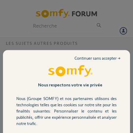
Particuliers
Professionnels
Forum
LES SUJETS AUTRES PRODUITS
Volet
Touche PROG inactive
Continuer sans accepter →
Bonjour,
Portail
J'ai un store banne avec moteur Sunilus io & Telecommande Situo 1
io Pure II.
Garage
Nous respectons votre vie privée
Je peux sans problème commander l'ouverture et la fermeture du
Nous (Groupe SOMFY) et nos partenaires utilisons des
volet mais le moteur ne répond pas lorsque je veux configurer les fins
Sécurité
de course ni appairer un Eolis 3D Wirefree io...
technologies telles que les cookies sur notre site pour les
finalités suivantes: Personnaliser le contenu et les
Exemple pour les fins de course :
publicités, offrir une expérience personnalisée et analyser
Domotique
Je dois appuyer sur haut et bas simultanément et le moteur doit faire
notre trafic.
un va et vient > rien ne se passe.