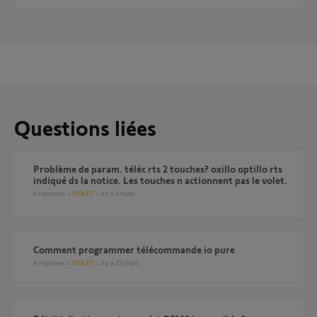
Questions liées
Problème de param. téléc rts 2 touches? oxillo optillo rts
indiqué ds la notice. Les touches n actionnent pas le volet.
6
réponses
VOLET
il y a 3 mois
Comment programmer télécommande io pure
3
réponses
VOLET
il y a 29 jours