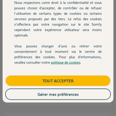
Nous respectons votre droit à la confidentialité et vous
Chauffage
pouvez choisir d’accepter, de contrôler ou de refuser
l'utilisation de certains types de cookies ou certains
Réponses
services proposés par des tiers. Le refus des cookies
Autres produits
n’affectera pas votre navigation sur le site Somfy
cependant votre expérience utilisateur sera moins
.n cours de fermeture si vous coupez le faisceau, le portail repart il en
optimale.
ouverture ?
Bonne soirée
Vous pouvez changer d'avis ou retirer votre
Devis avec un pro
consentement à tout moment via le centre de
Charly
préférences des cookies. Pour plus d’informations,
il y a presque 2 ans
veuillez consulter notre
politique de cookies
.
Contact
Merci de votre proposition, malheureusement rien ne se passe en
Boutique
TOUT ACCEPTER
coupant le faisceau
Gérer mes préférences
Philippe D.
il y a presque 2 ans