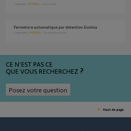
1
réponse
PORTAIL
il y a 4 mois
Fermeture automatique par detection Evolvia
4
réponses
PORTAIL
il y a environ un an
CE N'EST PAS CE
QUE VOUS RECHERCHEZ
Posez votre question
Haut de page