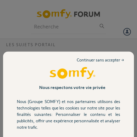
Particuliers
Professionnels
Forum
LES SUJETS PORTAIL
Volet
Fermeture automatique Evolvia
Continuer sans accepter →
Bonjour,
Portail
Le portail ne se referme plus automatiquement. J’ai bien activé la
fonction (le témoin avec les 2 flèches directionnelles est allumé) mais
malgré cela le portail ne se referme plus automatiquement, alors que
Garage
Nous respectons votre vie privée
c’était le cas jusqu’à hier. Quelqu’un aurait il une solution ? Merci
Nous (Groupe SOMFY) et nos partenaires utilisons des
Merci,
Sécurité
technologies telles que les cookies sur notre site pour les
finalités suivantes: Personnaliser le contenu et les
Philippe D.
publicités, offrir une expérience personnalisée et analyser
Domotique
il y a presque 2 ans
notre trafic.
Participer au fil de discussion