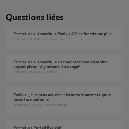
Questions liées
Fermeture automatique Evolvia 400 ne fonctionne plus.
2
réponses
PORTAIL
il y a environ un an
Fermeture automatique au comportement aleatoire:
voyant pieton clignotement etrange?
9
réponses
PORTAIL
il y a 6 mois
Evolvia : je ne peux activer ni fermeture automatique ni
ouverture pietonne
13
réponses
PORTAIL
il y a environ un an
Fermeture Portail Evolvia?