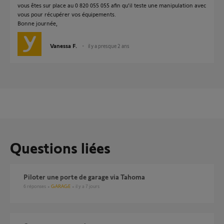
vous êtes sur place au 0 820 055 055 afin qu'il teste une manipulation avec
vous pour récupérer vos équipements.
Bonne journée,
Vanessa F.
il y a presque 2 ans
Questions liées
Piloter une porte de garage via Tahoma
6
réponses
GARAGE
il y a 7 jours