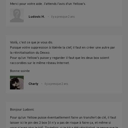
Merci pour votre aide. J’attends l’avis d’un Yellow’s.
Ludovic H.
il y a presque 2 ans
Voilà, c'est ce que je vous dis.
Puisque votre suppression à libérée la clef, il faut en créer une autre par
la réinitialisation du Dexxo.
Pour qu'un Yellow's puisse y regarder il faut que les deux box soient
raccordées sur le même réseau Internet.
Bonne soirée
Charly
il y a presque 2 ans
Bonjour Ludovic
Pour qu'un Yellow puisse éventuellement faire un transfert de clé, il faut
laisser ici le pin des 2 box (il n'y a pas de risque à faire ça, et même si
vous n'avez plus le kit). Toutefois, si le kit a été réinitialisé, je pense que le