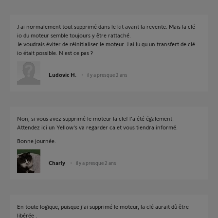
J ai normalement tout supprimé dans le kit avant la revente. Mais la clé
io du moteur semble toujours y être rattaché.
Je voudrais éviter de réinitialiser le moteur. J ai lu qu un transfert de clé
io était possible. N est ce pas ?
Ludovic H.
il y a presque 2 ans
Non, si vous avez supprimé le moteur la clef l'a été également.
Attendez ici un Yellow's va regarder ca et vous tiendra informé.
Bonne journée.
Charly
il y a presque 2 ans
En toute logique, puisque j’ai supprimé le moteur, la clé aurait dû être
libérée .