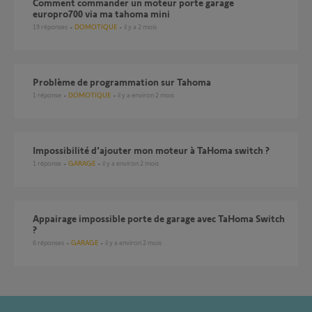
Comment commander un moteur porte garage
europro700 via ma tahoma mini
19
réponses
DOMOTIQUE
il y a 2 mois
Problème de programmation sur Tahoma
1
réponse
DOMOTIQUE
il y a environ 2 mois
Impossibilité d’ajouter mon moteur à TaHoma switch ?
1
réponse
GARAGE
il y a environ 2 mois
appairage impossible porte de garage avec TaHoma Switch
?
6
réponses
GARAGE
il y a environ 2 mois