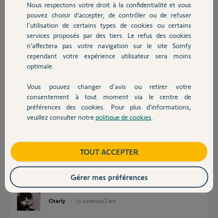
Nous respectons votre droit à la confidentialité et vous
Chauffage
switch. Serait il possible de transférer la clé io du moteur de garage du
pouvez choisir d’accepter, de contrôler ou de refuser
kit de connectivité vers la TaHoma switch ?
l'utilisation de certains types de cookies ou certains
Merci,
services proposés par des tiers. Le refus des cookies
Autres produits
n’affectera pas votre navigation sur le site Somfy
Ludovic H.
cependant votre expérience utilisateur sera moins
il y a presque 2 ans
optimale.
Vous pouvez changer d'avis ou retirer votre
Devis avec un pro
Réponses
consentement à tout moment via le centre de
préférences des cookies. Pour plus d’informations,
veuillez consulter notre
politique de cookies
.
Contact
Oui, si le Dexxo est toujours dans le kit, ce que vous dites avoir supprimé
pour la revente.
Dans ce cas vous serez obligé de faire une RàZ du moteur suivie d'une
Boutique
TOUT ACCEPTER
remise en service comme s'il s'agissait d'un neuf.
Ensuite vous pourrez l'affecter à Tahoma.
Gérer mes préférences
Bonne journée à vous.
Charly
il y a presque 2 ans