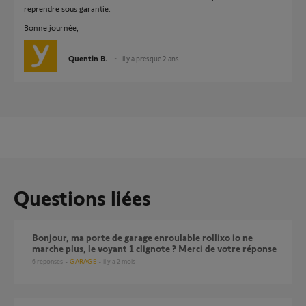
reprendre sous garantie.
Bonne journée,
Quentin B.
il y a presque 2 ans
Questions liées
Bonjour, ma porte de garage enroulable rollixo io ne
marche plus, le voyant 1 clignote ? Merci de votre réponse
6
réponses
GARAGE
il y a 2 mois