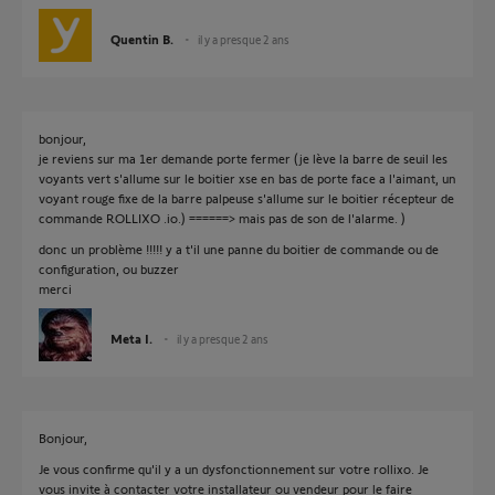
Quentin B.
il y a presque 2 ans
bonjour,
je reviens sur ma 1er demande porte fermer (je lève la barre de seuil les
voyants vert s'allume sur le boitier xse en bas de porte face a l'aimant, un
voyant rouge fixe de la barre palpeuse s'allume sur le boitier récepteur de
commande ROLLIXO .io.) ======> mais pas de son de l'alarme. )
donc un problème !!!!! y a t'il une panne du boitier de commande ou de
configuration, ou buzzer
merci
Meta I.
il y a presque 2 ans
Bonjour,
Je vous confirme qu'il y a un dysfonctionnement sur votre rollixo. Je
vous invite à contacter votre installateur ou vendeur pour le faire