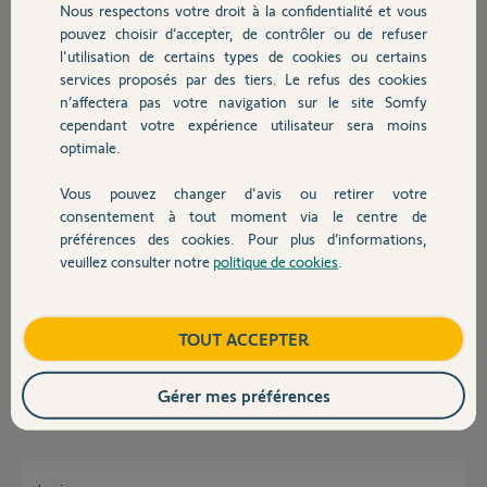
Nous respectons votre droit à la confidentialité et vous
Chauffage
il y a presque 2 ans
pouvez choisir d’accepter, de contrôler ou de refuser
Participer au fil de discussion
l'utilisation de certains types de cookies ou certains
services proposés par des tiers. Le refus des cookies
Autres produits
n’affectera pas votre navigation sur le site Somfy
cependant votre expérience utilisateur sera moins
Réponses
optimale.
Vous pouvez changer d'avis ou retirer votre
Bonjour,
Devis avec un pro
consentement à tout moment via le centre de
Pour activer / désactiver l’alarme, appuyer simultanément sur les
préférences des cookies. Pour plus d’informations,
touches
veuillez consulter notre
politique de cookies
.
Contact
STOP et Descente du récepteur jusqu’à ce que les 4 voyants clignotent
rapidement.
L’alarme émet un bip si lorsqu'elle est activée.
Boutique
TOUT ACCEPTER
Bonne journée,
Quentin B.
il y a presque 2 ans
Gérer mes préférences