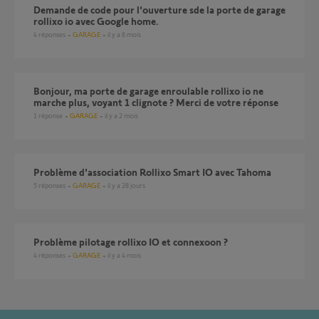
Demande de code pour l'ouverture sde la porte de garage
rollixo io avec Google home.
4
réponses
GARAGE
il y a 6 mois
Bonjour, ma porte de garage enroulable rollixo io ne
marche plus, voyant 1 clignote ? Merci de votre réponse
1
réponse
GARAGE
il y a 2 mois
Problème d'association Rollixo Smart IO avec Tahoma
5
réponses
GARAGE
il y a 28 jours
Problème pilotage rollixo IO et connexoon ?
4
réponses
GARAGE
il y a 4 mois