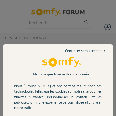
Particuliers
Professionnels
Forum
LES SUJETS GARAGE
Volet
Alarme sur porte de garage ROLLIXO io
Continuer sans accepter →
Bonjour,
Portail
comment fonctionne la détection de l'alarme porte de garage.
l'alarme est active ( appui sur stop et descente + voyant et bip du
buzzer )
Garage
Nous respectons votre vie privée
je lève la barre de seuil les voyants vert s'allume sur le boitier xse en
bas de porte face a l'aimant, un voyant rouge fixe de la barre palpeuse
Nous (Groupe SOMFY) et nos partenaires utilisons des
s'allume sur le boitier récepteur de commande ROLLIXO .io.
Sécurité
technologies telles que les cookies sur notre site pour les
mais pas de son de l'alarme.
finalités suivantes: Personnaliser le contenu et les
publicités, offrir une expérience personnalisée et analyser
Merci,
Domotique
notre trafic.
Meta I.