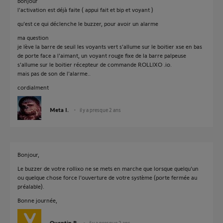
bonjour
l'activation est déjà faite ( appui fait et bip et voyant )
qu'est ce qui déclenche le buzzer, pour avoir un alarme
ma question
je lève la barre de seuil les voyants vert s'allume sur le boitier xse en bas
de porte face a l'aimant, un voyant rouge fixe de la barre palpeuse
s'allume sur le boitier récepteur de commande ROLLIXO .io.
mais pas de son de l'alarme..
cordialment
Meta I.
il y a presque 2 ans
Bonjour,
Le buzzer de votre rollixo ne se mets en marche que lorsque quelqu'un
ou quelque chose force l'ouverture de votre système (porte fermée au
préalable).
Bonne journée,
Quentin B.
il y a presque 2 ans