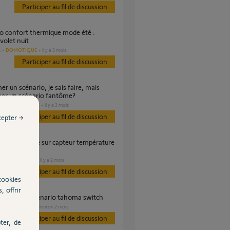
Participer au fil de discussion
volet nuit
DOMOTIQUE
il y a 3 mois
s
Participer au fil de discussion
mer un scénario fantôme?
DOMOTIQUE
il y a 3 mois
es
Participer au fil de discussion
cepter →
ure tahoma
DOMOTIQUE
il y a 2 mois
Participer au fil de discussion
cookies
, offrir
ionnement scenario tahoma switch
VOLET
il y a environ 2 mois
s
Participer au fil de discussion
ter, de