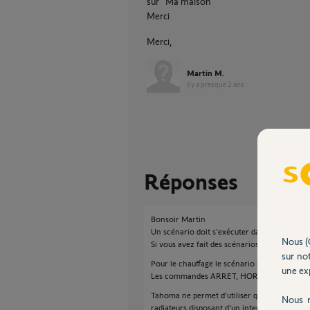
sur "Ma maison"
Merci
Merci,
Martin M.
il y a presque 2 ans
Réponses
Bonsoir Martin
Un scénario doit s'exécuter dans la journée 
Nous (
Si vous avez fait des scénarios a cheval sur
sur not
Pour le chauffage le scénario ne permet qu
une exp
Les commandes ARRET, HORS-GEL sont ma
Tahoma ne permet d'utiliser que 4 ordres
Nous r
radiateurs disposant d'un interface fil pilote