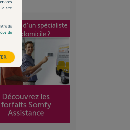
ervices
le site
vention d'un spécialiste
ntre de
à mon domicile ?
tique de
TER
Découvrez les
forfaits Somfy
Assistance