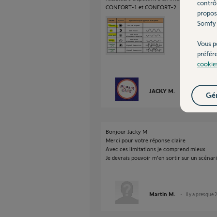
contrô
CONFORT-1 et CONFORT-2
propos
Somfy 
Vous p
préfér
cookie
JACKY M.
il y a presque 
Gér
Bonjour Jacky M
Merci pour votre réponse claire
Avec ces limitations je comprend mieux
Je devrais pouvoir m'en sortir sur un scénar
Martin M.
il y a presque 