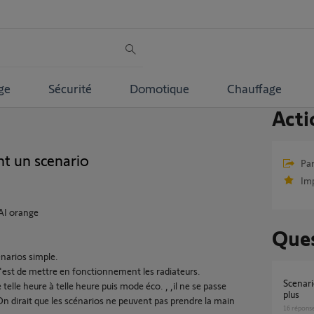
ge
Sécurité
Domotique
Chauffage
Acti
t un scenario
Par
Im
FAI orange
Ques
cénarios simple.
 c'est de mettre en fonctionnement les radiateurs.
Scenario qui ne se modifie plus et ne s’affiche
telle heure à telle heure puis mode éco. , ,il ne se passe
plus
 On dirait que les scénarios ne peuvent pas prendre la main
16
répons