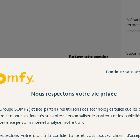
Scénario confort thermique mode été :
fermer 
5
réponse
Supprimer un scénario, je sais faire, mais
Partager cette question
suppri
16
répons
Participer au fil de discussion
Continuer sans ac
Scénario somfy basé sur capteur température
intérie
Nous respectons votre vie privée
1
réponse
entre 00h et Minuit.
Groupe SOMFY) et nos partenaires utilisons des technologies telles que les 
 deux journées ça ne marche pas.
re site pour les finalités suivantes: Personnaliser le contenu et les publicités
e de passer de CONFORT à ECO et inversement.
Fonct
érience personnalisée et analyser notre trafic.
nuelle.
8
réponse
 ARRET, HORS-GEL, CONFORT, ECO; Sur les
espectons votre droit à la confidentialité et vous pouvez choisir d’accep
 6 ordres, vous ne pourrez pas utiliser