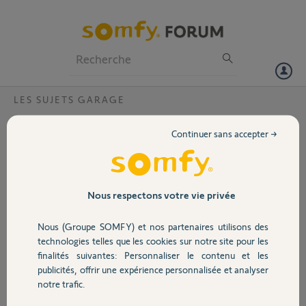
Particuliers
Professionnels
Forum
LES SUJETS GARAGE
Volet
Panne moteur dexxo 800 rts
Continuer sans accepter →
Bonjour, affichage bloqué sur s.1 et les touches ne répondent plus.
Portail
Débranché pendant 24h sans résultat ! Toujours s.1 affiché.
Merci,
Garage
Nous respectons votre vie privée
thierry B.
Nous (Groupe SOMFY) et nos partenaires utilisons des
Sécurité
il y a presque 2 ans
technologies telles que les cookies sur notre site pour les
Participer au fil de discussion
finalités suivantes: Personnaliser le contenu et les
publicités, offrir une expérience personnalisée et analyser
Domotique
notre trafic.