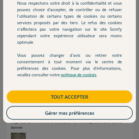
Réponses
Nous respectons votre droit à la confidentialité et vous
Chauffage
pouvez choisir d’accepter, de contrôler ou de refuser
l'utilisation de certains types de cookies ou certains
Bonjour,
services proposés par des tiers. Le refus des cookies
Autres produits
n’affectera pas votre navigation sur le site Somfy
Quel est l'âge de l'appareil ?
cependant votre expérience utilisateur sera moins
Garantie ?
optimale.
Richy C.
il y a presque 2 ans
Vous pouvez changer d'avis ou retirer votre
Devis avec un pro
consentement à tout moment via le centre de
préférences des cookies. Pour plus d’informations,
veuillez consulter notre
politique de cookies
.
Contact
le moteur a 5-6 ans , pas de garantie
thierry B.
il y a presque 2 ans
Boutique
TOUT ACCEPTER
Gérer mes préférences
Regardez dans la notice la description de l'affichage S1 et de la suite à
donner.