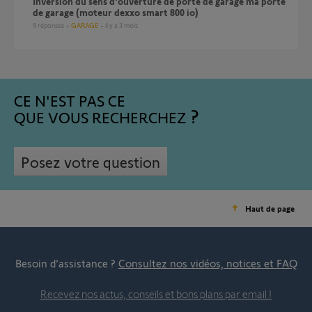
inversion du sens d'ouverture de porte de garage ma porte
de garage (moteur dexxo smart 800 io)
9
réponses
GARAGE
il y a 3 mois
CE N'EST PAS CE
QUE VOUS RECHERCHEZ
Posez votre question
Haut de page
Besoin d’assistance ?
Consultez nos vidéos, notices et FAQ
Recevez nos actus, conseils et bons plans par email !