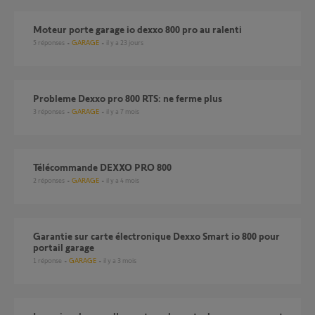
Moteur porte garage io dexxo 800 pro au ralenti
5
réponses
GARAGE
il y a 23 jours
probleme Dexxo pro 800 RTS: ne ferme plus
3
réponses
GARAGE
il y a 7 mois
Télécommande DEXXO PRO 800
2
réponses
GARAGE
il y a 4 mois
Garantie sur carte électronique Dexxo Smart io 800 pour
portail garage
1
réponse
GARAGE
il y a 3 mois