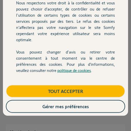
Nous respectons votre droit à la confidentialité et vous
Chauffage
pouvez choisir d’accepter, de contrôler ou de refuser
Ana P.
l'utilisation de certains types de cookies ou certains
il y a presque 2 ans
services proposés par des tiers. Le refus des cookies
Autres produits
Participer au fil de discussion
n’affectera pas votre navigation sur le site Somfy
cependant votre expérience utilisateur sera moins
optimale.
Réponses
Vous pouvez changer d'avis ou retirer votre
Devis avec un pro
consentement à tout moment via le centre de
préférences des cookies. Pour plus d’informations,
Bonjour
veuillez consulter notre
politique de cookies
.
Contact
Connectez-vous sur la Switch, cliquez sur les "...", puis sur "Aide &
fonctions avancées" et "Historiques des exécutions". Vous verrez le %
effectué (uniquement sur des motorisations io).
Boutique
TOUT ACCEPTER
Bonne journée.
Jean-Luc B.
il y a presque 2 ans
Gérer mes préférences