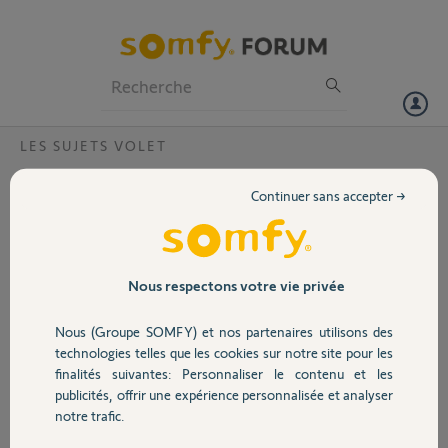
Particuliers
Professionnels
Forum
LES SUJETS VOLET
Volet
Modification / consultation détails scénario
Continuer sans accepter →
TaHoma Switch
Portail
Bonjour,
J'ai besoin de modifier les scénarios que j'ai créé et je ne trouve pas
Garage
Nous respectons votre vie privée
comment (ni dans l'appli, l'aide, les tutos, le forum) ?
A minima pouvoir consulter les détails d'un scénario (% d'ouverture
Nous (Groupe SOMFY) et nos partenaires utilisons des
des volets par exemple) pour pouvoir le refaire en intégrant les
Sécurité
technologies telles que les cookies sur notre site pour les
modifications dont j'ai besoin.
finalités suivantes: Personnaliser le contenu et les
publicités, offrir une expérience personnalisée et analyser
Merci !
Domotique
notre trafic.
NB : les mises à jour sont faites