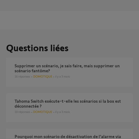
Questions liées
Supprimer un scénario, je sais faire, mais supprimer un
scénario fantôme?
16
réponses
DOMOTIQUE
il y a 3 mois
Tahoma Switch exécute-t-elle les scénarios si la box est
déconnectée ?
10
réponses
DOMOTIQUE
il y a 3 mois
Pourquoi mon scénario de désactivation de l'alarme via