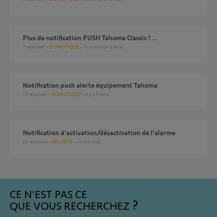
Plus de notification PUSH Tahoma Classic ! ...
7
réponses
DOMOTIQUE
il y a environ 2 mois
Notification push alerte équipement Tahoma
13
réponses
DOMOTIQUE
il y a 7 mois
Notification d'activation/désactivation de l'alarme
13
réponses
SÉCURITÉ
il y a 4 mois
CE N'EST PAS CE
QUE VOUS RECHERCHEZ