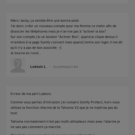
Merci Jacky, ça semble être une bonne piste.
J'ai donc créer un nouveau compte pour ma femme ce matin afin de
dissocier les téléphones mais je n'arrive pas à "activer la box".
Sur son compte j'ai un bouton "Activer Box", quand je clique dessus il
m'amène à la page Somfy connect mais quand j'entre son login il me dit
qu'il n'y a pas de box associée :-(
Je tourne en rond...
Ludovic L.
il y a presque 2 ans
Erreur de ma part Ludovic.
Comme vous parliez d'intrusion j'ai compris Somfy Protect, hors vous
utilisez la fonction Alarme de la Tahoma V2 que je ne maitrise pas du
tout.
Tahoma normalement n'est pas multi utilisateurs mais avec l'alarme je
ne sais pas comment ça marche.