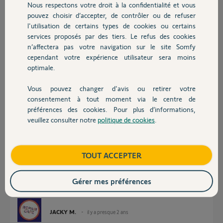
Nous respectons votre droit à la confidentialité et vous
Merci d'avance pour votre aide !
Chauffage
pouvez choisir d’accepter, de contrôler ou de refuser
(je dois changer les piles des sirènes, j'aimerais autant ne pas les
l'utilisation de certains types de cookies ou certains
laisser crier toute une journée en cas de faux positif)
services proposés par des tiers. Le refus des cookies
Autres produits
Merci,
n’affectera pas votre navigation sur le site Somfy
cependant votre expérience utilisateur sera moins
optimale.
Ludovic L.
il y a presque 2 ans
Vous pouvez changer d'avis ou retirer votre
Participer au fil de discussion
Devis avec un pro
consentement à tout moment via le centre de
préférences des cookies. Pour plus d’informations,
veuillez consulter notre
politique de cookies
.
Contact
Réponses
Boutique
TOUT ACCEPTER
Bonjour
Il faut un compte Somfy par téléphone sinon les Push ne fonctionne plus.
Gérer mes préférences
(Ca a marché, mais avec les dernières évolutions de l'application,
l'unicité est obligatoire)
JACKY M.
il y a presque 2 ans