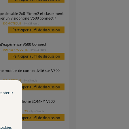
lier un visiophone V500 connect ?
DOMOTIQUE
il y a 23 jours
s
Participer au fil de discussion
r d'expérience V500 Connect
AUTRES PRODUITS
il y a 16 jours
s
Participer au fil de discussion
.
DOMOTIQUE
il y a 3 mois
s
Participer au fil de discussion
cepter →
t
AUTRES PRODUITS
il y a 3 mois
s
Participer au fil de discussion
cookies