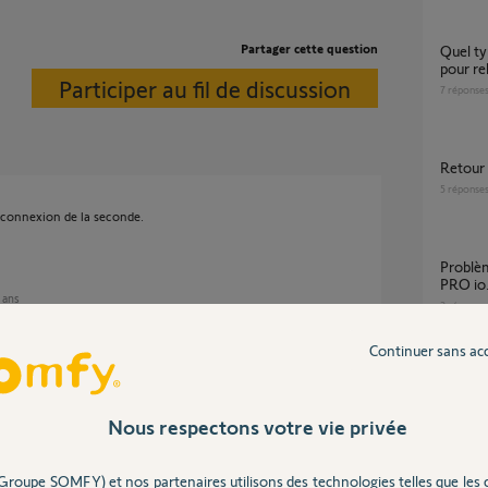
Partager cette question
Quel type de cable 2x0.75mm2 et classement
pour re
Participer au fil de discussion
7
réponse
Retou
5
réponse
a connexion de la seconde.
Problème module de connectivité sur V500
PRO io
2 ans
3
réponse
Continuer sans ac
Déconnection visiophone SOMFY V500
Connec
ce n'est pas le même usage. Mon domicile a 2
Nous respectons votre vie privée
9
réponse
celui qui n'a pas de platine ?
smartphone peu remplacer le second moniteur,
Groupe SOMFY) et nos partenaires utilisons des technologies telles que les 