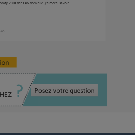
 somfy v500 dans un domicile. j'aimerai savoir
n an
sion
Posez votre question
CHEZ