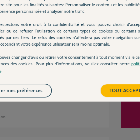
re site pour les finalités suivantes: Personnaliser le contenu et les publicités
érience personnalisée et analyser notre trafic.
Inter
espectons votre droit à la confidentialité et vous pouvez choisir d’accep
 ans
ler ou de refuser l'utilisation de certains types de cookies ou certains s
és par des tiers. Le refus des cookies n’affectera pas votre navigation sur 
cependant votre expérience utilisateur sera moins optimale.
tine intérieure et pas pour la platine de rue.
ouvez changer d'avis ou retirer votre consentement à tout moment via le ce
ences des cookies. Pour plus d’informations, veuillez consulter notre
poli
'a qu'une platine de rue.
s
.
one avec plusieurs platine de rue chez Somfy. Le
ts avec une platine a deux boutons.
gravée qui invite les livreurs e se présenter à
er mes préférences
TOUT ACCEP
2 ans