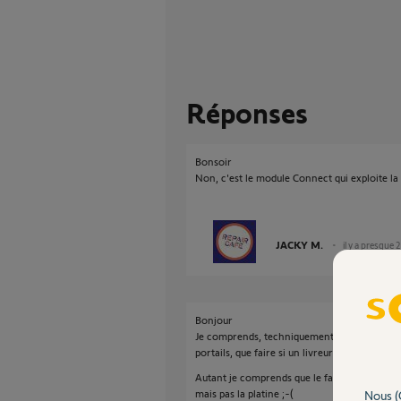
Réponses
Bonsoir
Non, c'est le module Connect qui exploite l
JACKY M.
il y a presque 
Bonjour
Je comprends, techniquement parlant, mais 
portails, que faire si un livreur se présente à 
Autant je comprends que le fait d'avoir un 
mais pas la platine ;-(
Nous (