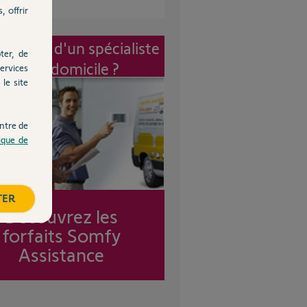
, offrir
vention d'un spécialiste
ter, de
à mon domicile ?
ervices
le site
ntre de
tique de
TER
Découvrez les
forfaits Somfy
Assistance