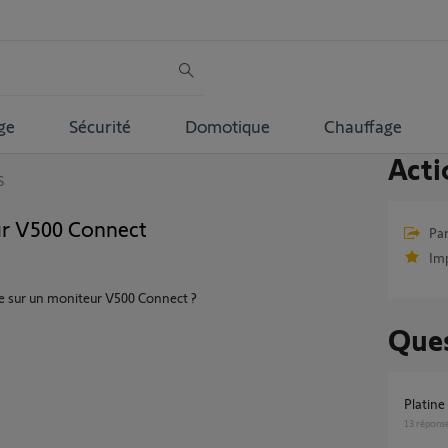
ge
Sécurité
Domotique
Chauffage
Acti
S
ur V500 Connect
Par
Im
 rue sur un moniteur V500 Connect ?
Ques
platin
13
répons