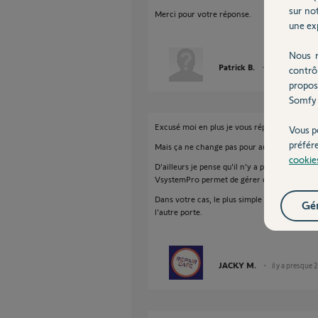
sur not
Merci pour votre réponse.
une exp
Nous r
Patrick B.
il y a presque 2
contrô
propos
Somfy 
Excusé moi en plus je vous répond pour la pla
Vous p
préfér
Mais ça ne change pas pour autant. Le V500 n
cookie
D'ailleurs je pense qu'il n'y a pas de visioph
VsystemPro permet de gérer deux appartemen
Dans votre cas, le plus simple c'est la plaque 
Gér
l'autre porte.
JACKY M.
il y a presque 