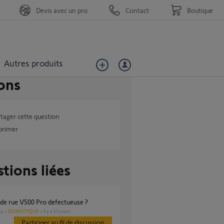
Devis avec un pro
Contact
Boutique
Autres produits
ons
tager cette question
primer
tions liées
e de rue V500 Pro defectueuse ?
DOMOTIQUE
il y a 13 jours
es
Participer au fil de discussion