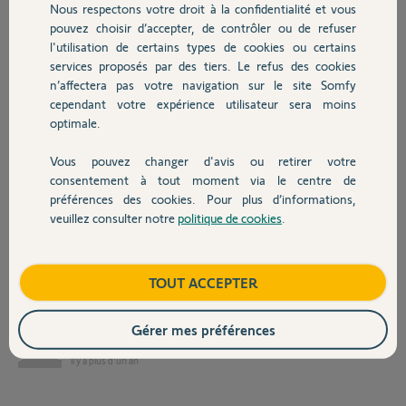
supprimer le capteur puis de le réajouter à mon installation.
Nous respectons votre droit à la confidentialité et vous
Chauffage
pouvez choisir d’accepter, de contrôler ou de refuser
Depuis, il transmet correctement les valeurs mais le scénario
l'utilisation de certains types de cookies ou certains
"Notification Aération" est maintenant "vide" : le déclencheur est
services proposés par des tiers. Le refus des cookies
Autres produits
vide, ainsi que les actions. Il m'est impossible de modifier ces champs,
n’affectera pas votre navigation sur le site Somfy
impossible de renommer le scénario, de l'activer, ou de le supprimer.
cependant votre expérience utilisateur sera moins
Lorsque je fais l'action de suppression, je suis ramené à la liste des
optimale.
scénarios et il est toujours présent.
Vous pouvez changer d'avis ou retirer votre
Je souhaiterais que le scénario soit de nouveau fonctionnel, ou alors,
Devis avec un pro
consentement à tout moment via le centre de
qu'il soit supprimé pour qu'il me soit à nouveau proposé et que je
préférences des cookies. Pour plus d’informations,
puisse accepter sa récréation, comme lors de la première mise en
service du capteur.
veuillez consulter notre
politique de cookies
.
Contact
Merci d'avance,
Cordialement,
Boutique
TOUT ACCEPTER
J-F H.
Gérer mes préférences
J-F H.
il y a plus d'un an