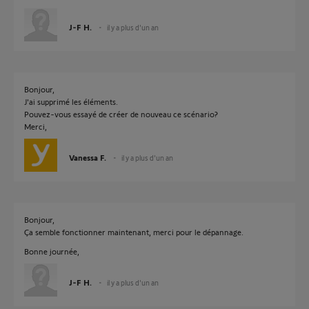
J-F H.
il y a plus d'un an
Bonjour,
J'ai supprimé les éléments.
Pouvez-vous essayé de créer de nouveau ce scénario?
Merci,
Vanessa F.
il y a plus d'un an
Bonjour,
Ça semble fonctionner maintenant, merci pour le dépannage.
Bonne journée,
J-F H.
il y a plus d'un an