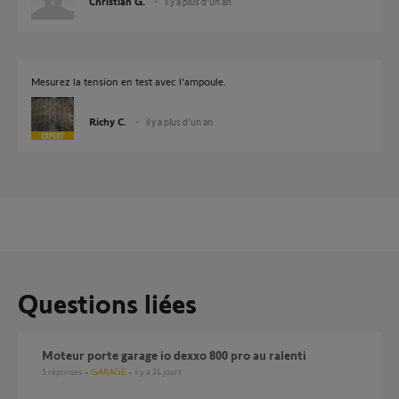
Christian G.
il y a plus d'un an
Mesurez la tension en test avec l'ampoule.
Richy C.
il y a plus d'un an
Questions liées
Moteur porte garage io dexxo 800 pro au ralenti
5
réponses
GARAGE
il y a 24 jours