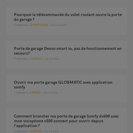
pourquoi la télécommande du volet roulant ouvre la porte
du garage ?
3
réponses
DOMOTIQUE
il y a 14 jours
porte de garage Dexxo smart io, pas de fonctionnement en
secours?
7
réponses
GARAGE
il y a 2 mois
Ouvrir ma porte garage GLOBMATIC avec application
somfy
1
réponse
GARAGE
il y a 2 mois
Comment brancher ma porte de garage Somfy dx600 avec
mon visiophone v500 connect pour ouvrir depuis
l’application ?
3
réponses
GARAGE
il y a 3 mois