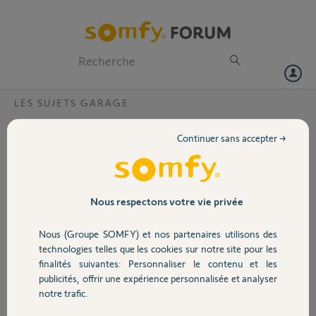
Particuliers
Professionnels
Forum
LES SUJETS GARAGE
Volet
Porte de garage ne s'ouvre pas avec la
Continuer sans accepter →
batterie?
Portail
Bonjour,
Panne de courant hier, la porte ne s'ouvrait pas malgré la batterie
Garage
Nous respectons votre vie privée
chargée, elle est à 10v. a vide et actuellement en test sur une
ampoule, ( ça fonctionne).
Nous (Groupe SOMFY) et nos partenaires utilisons des
Symptôme de la porte, appuie sur le bouton, elle s'ouvrait d'un petit
Sécurité
technologies telles que les cookies sur notre site pour les
centimètre et c'est tout, re appui sur le bouton elle se refermait.
finalités suivantes: Personnaliser le contenu et les
L'électricité revenu aucun problème..
publicités, offrir une expérience personnalisée et analyser
Merci,
Domotique
notre trafic.
Christian G.