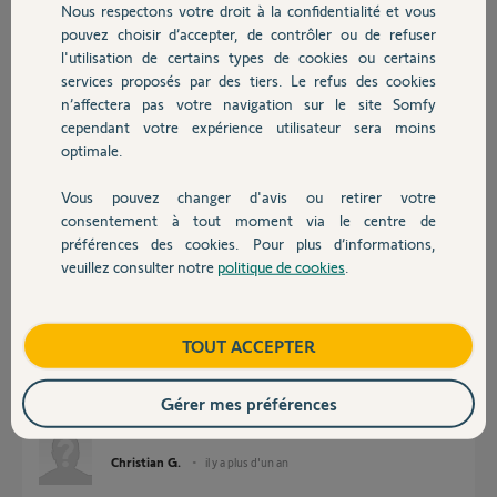
Nous respectons votre droit à la confidentialité et vous
Chauffage
il y a plus d'un an
pouvez choisir d’accepter, de contrôler ou de refuser
Participer au fil de discussion
l'utilisation de certains types de cookies ou certains
services proposés par des tiers. Le refus des cookies
Autres produits
n’affectera pas votre navigation sur le site Somfy
cependant votre expérience utilisateur sera moins
Réponses
optimale.
Vous pouvez changer d'avis ou retirer votre
Devis avec un pro
Bonjour
consentement à tout moment via le centre de
préférences des cookies. Pour plus d’informations,
Quel âge a cette batterie ?
veuillez consulter notre
politique de cookies
.
Contact
Jean-Luc B.
il y a plus d'un an
Boutique
TOUT ACCEPTER
Bonjour,
Gérer mes préférences
La batterie à 3 ans.
Christian G.
il y a plus d'un an