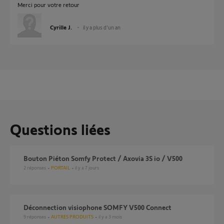
Merci pour votre retour
Cyrille J.
il y a plus d'un an
Questions liées
Bouton Piéton Somfy Protect / Axovia 3S io / V500
2
réponses
PORTAIL
il y a 7 jours
Déconnection visiophone SOMFY V500 Connect
9
réponses
AUTRES PRODUITS
il y a 3 mois