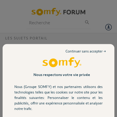
Particuliers
Professionnels
Forum
LES SUJETS PORTAIL
Volet
Ouverture partielle portail avec SOMFY
Continuer sans accepter →
V500?
Portail
Bonjour,
Lorsque j'appuie sur l'icône portail du visiophone les 2 battants
Garage
Nous respectons votre vie privée
s'ouvrent lorsque je fais la même opération pour la fermeture, j'ai 1
seul battant qui se ferme l'autre restant ouvert.
Nous (Groupe SOMFY) et nos partenaires utilisons des
Avez-vous déjà eu ce genre de problème?
Sécurité
technologies telles que les cookies sur notre site pour les
finalités suivantes: Personnaliser le contenu et les
Précisions: je n'ai pas de fermeture automatique ni de portillon. pour
publicités, offrir une expérience personnalisée et analyser
ouvrir et fermer le portail je dois appuyer sur l'icône de l'écran.
Domotique
notre trafic.
Merci pour vos retours