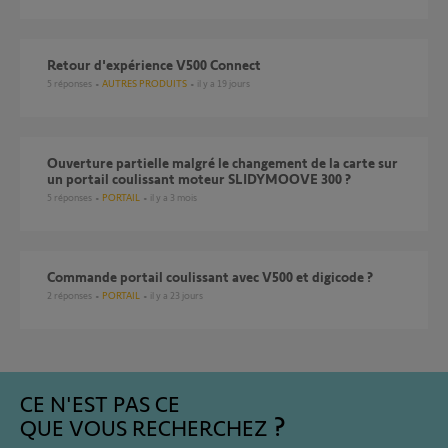
Retour d'expérience V500 Connect
5
réponses
AUTRES PRODUITS
il y a 19 jours
Ouverture partielle malgré le changement de la carte sur
un portail coulissant moteur SLIDYMOOVE 300 ?
5
réponses
PORTAIL
il y a 3 mois
Commande portail coulissant avec V500 et digicode ?
2
réponses
PORTAIL
il y a 23 jours
CE N'EST PAS CE
QUE VOUS RECHERCHEZ