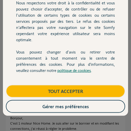
Nous respectons votre droit à la confidentialité et vous
Chauffage
pouvez choisir d’accepter, de contrôler ou de refuser
Cyrille J.
l'utilisation de certains types de cookies ou certains
il y a plus d'un an
services proposés par des tiers. Le refus des cookies
Autres produits
Participer au fil de discussion
n’affectera pas votre navigation sur le site Somfy
cependant votre expérience utilisateur sera moins
optimale.
Réponses
Vous pouvez changer d'avis ou retirer votre
Devis avec un pro
consentement à tout moment via le centre de
préférences des cookies. Pour plus d’informations,
Bonjour
veuillez consulter notre
politique de cookies
.
Contact
Quelle motorisation et sur quels bornes sont branchés les fils venant de
la platine ?
Boutique
TOUT ACCEPTER
Jean-Luc B.
il y a plus d'un an
Gérer mes préférences
Bonjour,
C'est 1 moteur Nice Home. Je suis aller sur le bornier et en modifiant les
connections, j'ai réussi à régler le problème.