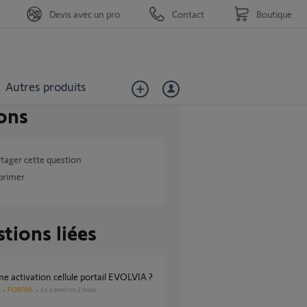
Devis avec un pro
Contact
Boutique
Autres produits
ons
tager cette question
primer
tions liées
me activation cellule portail EVOLVIA ?
PORTAIL
il y a environ 2 mois
s