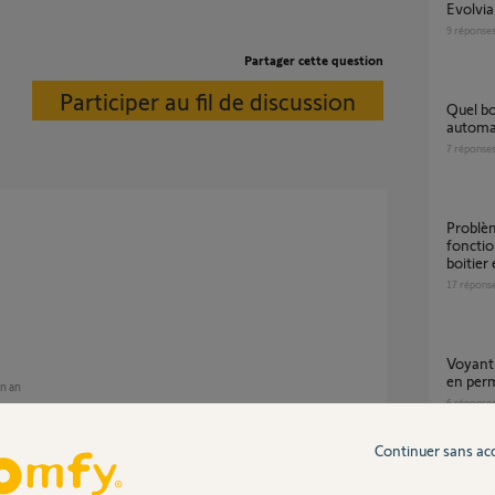
Evolvi
9
réponse
Partager cette question
Participer au fil de discussion
Quel boitier électronique pour un
automat
7
réponse
Problème cellules Slidymoove 600 non
fonctio
boitier
17
répons
Voyant rouge sur boitier electronique clignote
en per
un an
6
réponse
Continuer sans ac