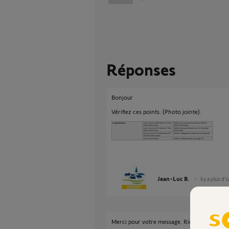
Réponses
Bonjour
Vérifiez ces points. (Photo jointe).
Jean-Luc B.
il y a plus d'
Merci pour votre message. Rien n'y fait