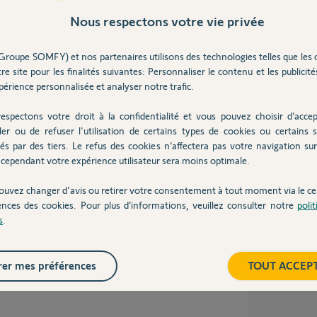
secours, le voyant rouge clignote tout de
Nous respectons votre vie privée
Inter
en défaut
Groupe SOMFY) et nos partenaires utilisons des technologies telles que les 
re site pour les finalités suivantes: Personnaliser le contenu et les publicités
érience personnalisée et analyser notre trafic.
un an
espectons votre droit à la confidentialité et vous pouvez choisir d’accep
ler ou de refuser l'utilisation de certains types de cookies ou certains s
és par des tiers. Le refus des cookies n’affectera pas votre navigation sur 
cependant votre expérience utilisateur sera moins optimale.
 t'il ?
ouvez changer d'avis ou retirer votre consentement à tout moment via le ce
ences des cookies. Pour plus d’informations, veuillez consulter notre
poli
s
.
un an
er mes préférences
TOUT ACCEP
ue l'alimentation 230v ou la batterie de