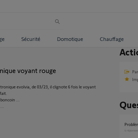
ge
Sécurité
Domotique
Chauffage
Acti
ronique voyant rouge
Par
Im
ronique evolvia, de 03/23, il clignote 6 fois le voyant
fait.
eboncoin ...
Ques
...
Problè
4
réponse