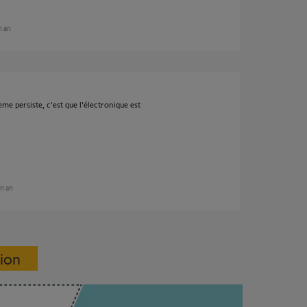
un an
me persiste, c'est que l'électronique est
un an
sion