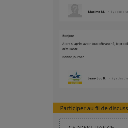
Maxime M.
il y a plus d'
Bonjour
Alors si après avoir tout débranché, le problè
défaillante.
Bonne journée.
Jean-Luc B.
il y a plus d'
Participer au fil de discus
CE N'EST PAS CE