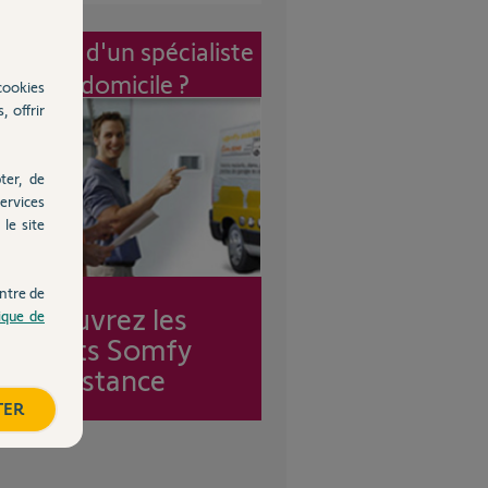
vention d'un spécialiste
à mon domicile ?
cookies
, offrir
ter, de
ervices
le site
ntre de
Découvrez les
tique de
forfaits Somfy
Assistance
TER