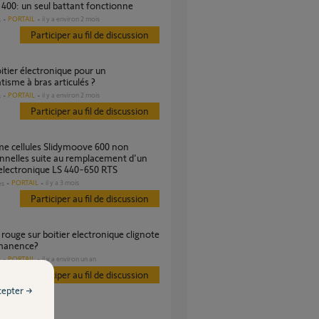
a 400: un seul battant fonctionne
PORTAIL
il y a environ 2 mois
s
Participer au fil de discussion
isme à bras articulés ?
PORTAIL
il y a environ 2 mois
s
Participer au fil de discussion
nnelles suite au remplacement d'un
 electronique LS 440-650 RTS
PORTAIL
il y a 3 mois
es
Participer au fil de discussion
manence?
PORTAIL
il y a environ un an
s
Participer au fil de discussion
cepter →