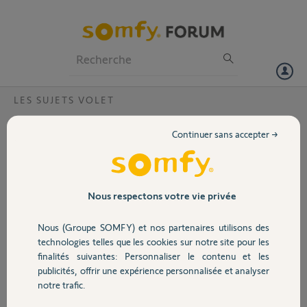
Particuliers
Professionnels
Forum
LES SUJETS VOLET
Volet
Équipement non reconnu
Continuer sans accepter →
Bonjour,
Portail
Bonjour,
Garage
Nous respectons votre vie privée
Bsr me suis trompé en posant ma question ds une réponse désolé
Suite coupure électrique tahoma swbitch ne reconnait plus mes
Nous (Groupe SOMFY) et nos partenaires utilisons des
équipements volets les scénarios sont bien conserves mais message
Sécurité
d erreur équipement non reconnu même si j essaye de reconnecter
technologies telles que les cookies sur notre site pour les
un équipent rien ne fct je ne peux ni ajouter ni supprimer un
finalités suivantes: Personnaliser le contenu et les
equipement
publicités, offrir une expérience personnalisée et analyser
Domotique
Code pin 2018 1750 0794 merci de votre aide Merci à la hot ligne si
notre trafic.
vous pouvez intervenir bonne soirée et merci larc