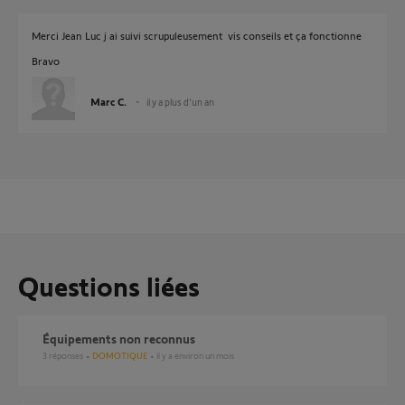
Merci Jean Luc j ai suivi scrupuleusement vis conseils et ça fonctionne
Bravo
Marc C.
il y a plus d'un an
Questions liées
Équipements non reconnus
3
réponses
DOMOTIQUE
il y a environ un mois