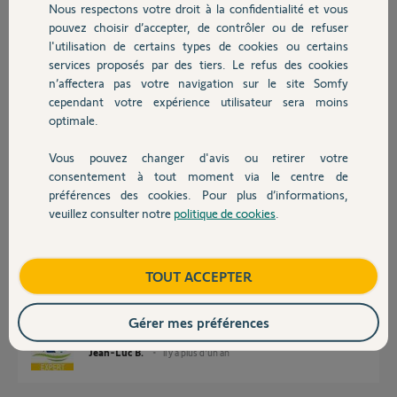
Nous respectons votre droit à la confidentialité et vous
Chauffage
Merci,
pouvez choisir d’accepter, de contrôler ou de refuser
l'utilisation de certains types de cookies ou certains
Marc C.
services proposés par des tiers. Le refus des cookies
Autres produits
il y a plus d'un an
n’affectera pas votre navigation sur le site Somfy
Participer au fil de discussion
cependant votre expérience utilisateur sera moins
optimale.
Vous pouvez changer d'avis ou retirer votre
Réponses
Devis avec un pro
consentement à tout moment via le centre de
préférences des cookies. Pour plus d’informations,
veuillez consulter notre
politique de cookies
.
Contact
Bonjour
Resynchronisez le TaHoma.
Boutique
TOUT ACCEPTER
Comment resynchro...
440 ko
Gérer mes préférences
Jean-Luc B.
il y a plus d'un an