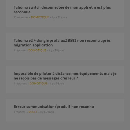
Tahoma switch déconnectée de mon appli et n est plus
reconnue
21
réponses
DOMOTIQUE
il y a 23 jours
tahoma v2 + dongle profaluxZB581 non reconnu après
migration application
1
réponse
DOMOTIQUE
il y a 18 jours
Impossible de piloter à distance mes équipements mais je
ne reçois pas de messages d'erreur ?
4
réponses
DOMOTIQUE
il y a 6 jours
Erreur communication/produit non reconnu
1
réponse
VOLET
il y a 2 mois