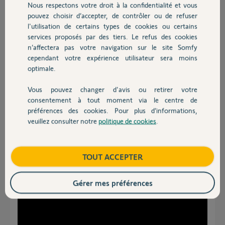
Nous respectons votre droit à la confidentialité et vous
Chauffage
Robert V.
pouvez choisir d’accepter, de contrôler ou de refuser
il y a plus d'un an
l'utilisation de certains types de cookies ou certains
Participer au fil de discussion
services proposés par des tiers. Le refus des cookies
Autres produits
n’affectera pas votre navigation sur le site Somfy
cependant votre expérience utilisateur sera moins
optimale.
Réponses
Vous pouvez changer d'avis ou retirer votre
Devis avec un pro
consentement à tout moment via le centre de
Bonjour Robert
préférences des cookies. Pour plus d’informations,
Somfy Protect vous permet d'importer deux scénarios de votre Tahoma.
veuillez consulter notre
politique de cookies
.
Contact
Il faut faire un scénario pour ouvrir ou fermer vos volets et les importer
dans Somfy Protect
Regardez la dernière séquence de ce tuto
Boutique
TOUT ACCEPTER
Gérer mes préférences