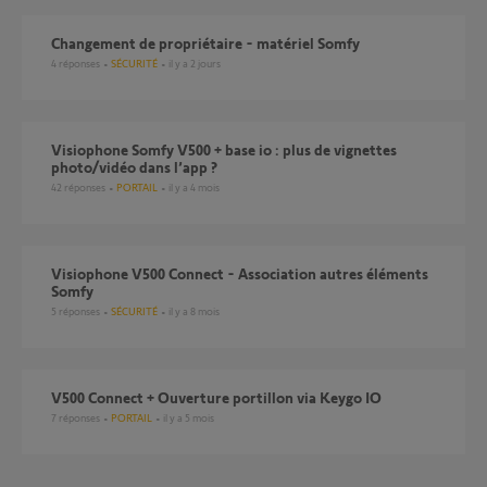
Changement de propriétaire - matériel Somfy
4
réponses
SÉCURITÉ
il y a 2 jours
Visiophone Somfy V500 + base io : plus de vignettes
photo/vidéo dans l’app ?
42
réponses
PORTAIL
il y a 4 mois
Visiophone V500 Connect - Association autres éléments
Somfy
5
réponses
SÉCURITÉ
il y a 8 mois
V500 Connect + Ouverture portillon via Keygo IO
7
réponses
PORTAIL
il y a 5 mois