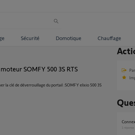
ge
Sécurité
Domotique
Chauffage
Acti
e moteur SOMFY 500 3S RTS
Par
Im
r la clé de déverrouillage du portail :SOMFY elixio 500 3S
Ques
Conne
1
réponse