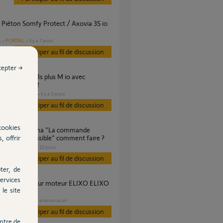
PORTAIL
il y a 7 jours
s
Participer au fil de discussion
cepter →
 classique v2
DOMOTIQUE
il y a 3 jours
s
Participer au fil de discussion
cookies
, offrir
ée est impossible" comment faire ?
PORTAIL
il y a 22 jours
s
Participer au fil de discussion
ter, de
ervices
le site
 RTS?
PORTAIL
il y a environ un an
s
Participer au fil de discussion
ntre de