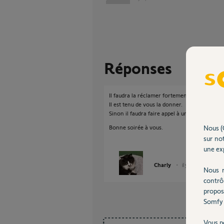
Réponses
Il faudra la réclamer fortement !!!
Il est tenu de vous la donner.
Sinon il faudra faire appel à un pro agréé S
Nous (
Bonne soirée à vous.
sur not
une exp
Charly
il y a plus d'un an
Nous r
contrô
propos
Somfy 
Vous p