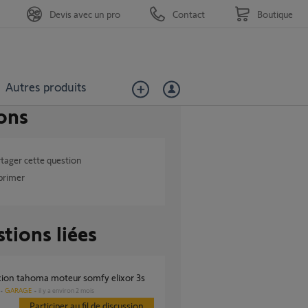
Devis avec un pro
Contact
Boutique
Autres produits
ons
tager cette question
primer
tions liées
xion tahoma moteur somfy elixor 3s
GARAGE
il y a environ 2 mois
Participer au fil de discussion