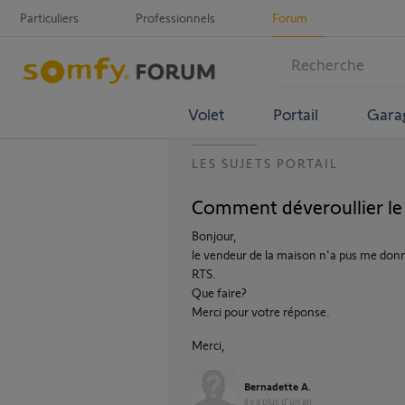
Particuliers
Professionnels
Forum
Volet
Portail
Gara
LES SUJETS PORTAIL
Comment déveroullier l
Bonjour,
le vendeur de la maison n'a pus me donne
RTS.
Que faire?
Merci pour votre réponse.
Merci,
Bernadette A.
il y a plus d'un an