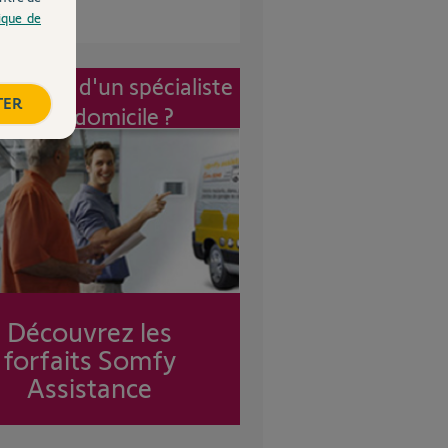
tique de
vention d'un spécialiste
TER
à mon domicile ?
Découvrez les
forfaits Somfy
Assistance