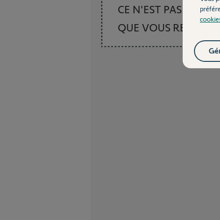
CE N'EST PAS CE
préfér
cookie
QUE VOUS RECHER
Gér