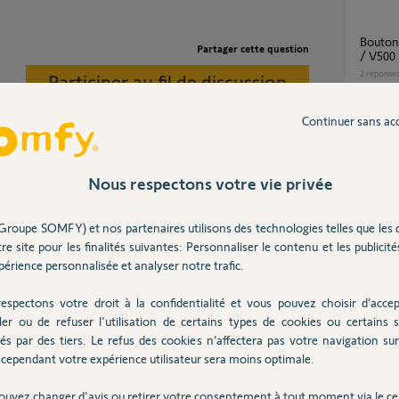
Bouton Piéton Somfy Protect / Axovia 3S io
Partager cette question
/ V500
2
réponse
Participer au fil de discussion
Continuer sans ac
Appairage elixo 500 3s plus M io avec
TaHoma
4
réponse
Nous respectons votre vie privée
omfy pour changer la serrure.
Groupe SOMFY) et nos partenaires utilisons des technologies telles que les 
Elixo 500 3S + Tahoma "La commande
re site pour les finalités suivantes: Personnaliser le contenu et les publicités
demand
érience personnalisée et analyser notre trafic.
3
réponse
espectons votre droit à la confidentialité et vous pouvez choisir d’accep
ler ou de refuser l'utilisation de certains types de cookies ou certains s
quel interrupteur pour moteur ELIXO ELIXO
és par des tiers. Le refus des cookies n’affectera pas votre navigation sur 
500 3S
cependant votre expérience utilisateur sera moins optimale.
3
réponse
ouvez changer d'avis ou retirer votre consentement à tout moment via le ce