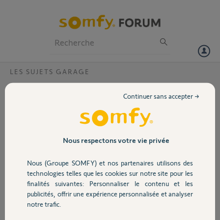
Particuliers
Professionnels
Forum
LES SUJETS GARAGE
Volet
Moteur botticelli bft et boîtier SOMFY
Continuer sans accepter →
1841022
Portail
Bonjour,
Pouvez-vous s'il vous plaît me confirmer les branchements à
Garage
effectuer pour câbler mon moteur de garage Bft Botticelli et le module
Nous respectons votre vie privée
SOMFY 1841022
Nous (Groupe SOMFY) et nos partenaires utilisons des
Merci, d'avance pour votre aide
Sécurité
technologies telles que les cookies sur notre site pour les
finalités suivantes: Personnaliser le contenu et les
Botticelli_Smart_...
Botticelli_Smart_...
publicités, offrir une expérience personnalisée et analyser
280 ko
210 ko
Domotique
notre trafic.
Alexis R.