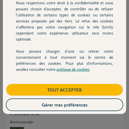
Nous respectons votre droit à la confidentialité et vous
Chauffage
il y a plus d'un an
pouvez choisir d’accepter, de contrôler ou de refuser
Participer au fil de discussion
l'utilisation de certains types de cookies ou certains
services proposés par des tiers. Le refus des cookies
Autres produits
n’affectera pas votre navigation sur le site Somfy
cependant votre expérience utilisateur sera moins
Réponses
optimale.
Vous pouvez changer d'avis ou retirer votre
Bonjour
Devis avec un pro
consentement à tout moment via le centre de
Connectez le contact sec sur 60/61 pour une manœuvre en mode "total"
préférences des cookies. Pour plus d’informations,
ou 60/62 pour le mode "piéton"
veuillez consulter notre
politique de cookies
.
Contact
Bonne journée.
Jean-Luc B.
il y a plus d'un an
Boutique
TOUT ACCEPTER
Gérer mes préférences
Et 50/51 pour le 24v
Bonne journéer