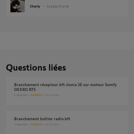
Charly
il y a plus d'un an
Questions liées
Branchement récepteur bft clonix 2E sur moteur Somfy
DEXXO RTS
4
réponses
GARAGE
il y a 2 mois
Branchement boîtier radio bft
3
réponses
GARAGE
il y a 5 mois