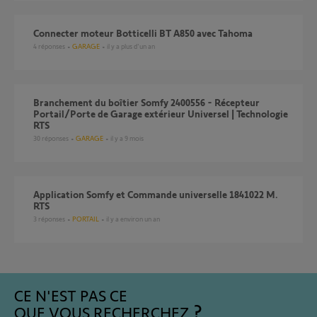
Connecter moteur Botticelli BT A850 avec Tahoma
4
réponses
GARAGE
il y a plus d'un an
Branchement du boîtier Somfy 2400556 - Récepteur
Portail/Porte de Garage extérieur Universel | Technologie
RTS
30
réponses
GARAGE
il y a 9 mois
Application Somfy et Commande universelle 1841022 M.
RTS
3
réponses
PORTAIL
il y a environ un an
CE N'EST PAS CE
QUE VOUS RECHERCHEZ