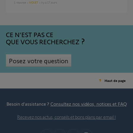
1
réponse
VOLET
il y a 17 jours
CE N'EST PAS CE
QUE VOUS RECHERCHEZ
Posez votre question
Haut de page
Besoin d’assistance ?
Consultez nos vidéos, notices et FAQ
Recevez nos actus, conseils et bons plans par email !