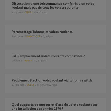
dissocation d une telecommande somfy rts d un volet
roulant mais pas de tous les volets roulants
5
réponses
VOLET
il y a 2 mois
Parametrage Tahoma et volets roulants
3
réponses
DOMOTIQUE
il y a 1 jour
Kit Remplacement volets roulants compatible ?
1
réponse
VOLET
il y a 8 jours
Problème détection volet roulant via tahoma switch
69
réponses
VOLET
il y a environ 2 mois
Quel supports de moteur et d'axe de volets roulants sur
une installation des années 1970 ?