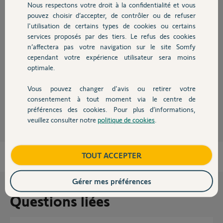
Nous respectons votre droit à la confidentialité et vous
Chauffage
pouvez choisir d’accepter, de contrôler ou de refuser
l'utilisation de certains types de cookies ou certains
Réponses
services proposés par des tiers. Le refus des cookies
Autres produits
n’affectera pas votre navigation sur le site Somfy
cependant votre expérience utilisateur sera moins
Bonjour Gérard
optimale.
Vos explications sont vagues ! Pouvez-vous détailler ?
Vous pouvez changer d'avis ou retirer votre
Devis avec un pro
consentement à tout moment via le centre de
Jean-Luc B.
il y a plus d'un an
préférences des cookies. Pour plus d’informations,
veuillez consulter notre
politique de cookies
.
Contact
Boutique
TOUT ACCEPTER
Gérer mes préférences
Questions liées