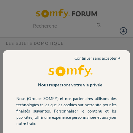
Particuliers
Professionnels
Forum
LES SUJETS DOMOTIQUE
Volet
Volets roulant
Continuer sans accepter →
Bonjour,j'ai installé trois volets 2 fonctionnent très bien mais le
Portail
dernier impossible de déclencher le moteur en appuyant
simultanément sur ouverture et fermeture en même temps pouvez-
vous m'aider c'est urgent car je reçois de la famille pour les fêtes.
Garage
Nous respectons votre vie privée
Merci d'avance.
Nous (Groupe SOMFY) et nos partenaires utilisons des
Merci,
Sécurité
technologies telles que les cookies sur notre site pour les
finalités suivantes: Personnaliser le contenu et les
gerard F.
publicités, offrir une expérience personnalisée et analyser
Domotique
il y a plus d'un an
notre trafic.
Participer au fil de discussion