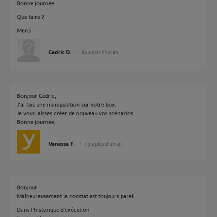
Bonne journée
Que faire ?
Merci
Cedric D.
il y a plus d'un an
Bonjour Cédric,
J'ai fais une manipulation sur votre box.
Je vous laisses créer de nouveau vos scénarios.
Bonne journée,
Vanessa F.
il y a plus d'un an
Bonjour
Malheureusement le constat est toujours pareil
Dans l’historique d’exécution