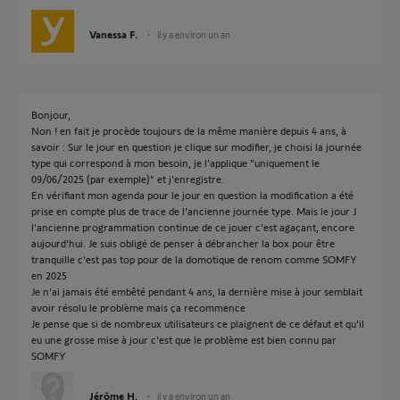
Vanessa F.
il y a environ un an
Bonjour,
Non ! en fait je procède toujours de la même manière depuis 4 ans, à
savoir : Sur le jour en question je clique sur modifier, je choisi la journée
type qui correspond à mon besoin, je l'applique "uniquement le
09/06/2025 (par exemple)" et j'enregistre.
En vérifiant mon agenda pour le jour en question la modification a été
prise en compte plus de trace de l'ancienne journée type. Mais le jour J
l'ancienne programmation continue de ce jouer c'est agaçant, encore
aujourd'hui. Je suis obligé de penser à débrancher la box pour être
tranquille c'est pas top pour de la domotique de renom comme SOMFY
en 2025
Je n'ai jamais été embêté pendant 4 ans, la dernière mise à jour semblait
avoir résolu le problème mais ça recommence
Je pense que si de nombreux utilisateurs ce plaignent de ce défaut et qu'il
eu une grosse mise à jour c'est que le problème est bien connu par
SOMFY
Jérôme H.
il y a environ un an