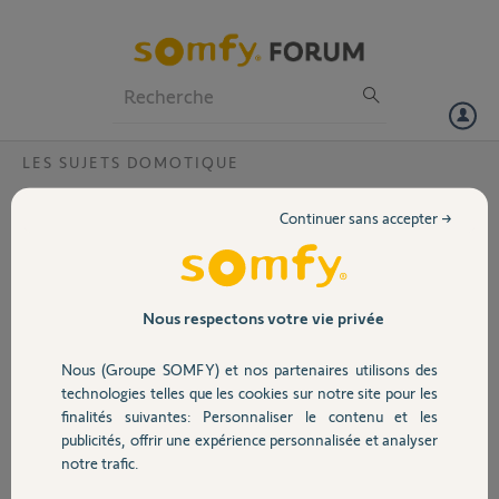
Particuliers
Professionnels
Forum
LES SUJETS DOMOTIQUE
Volet
Scénario désactivé mais exécuté quand
Continuer sans accepter →
même
Portail
Bonjour,
TaHoma est programmée pour ouvrir mes
Garage
volets tous les matins à l’aube sauf le
Nous respectons votre vie privée
dimanche. Je désactive manuellement un
jour dans la semaine quand je ne travaille
Nous (Groupe SOMFY) et nos partenaires utilisons des
Sécurité
pas. Seulement depuis quelques semaines,
technologies telles que les cookies sur notre site pour les
le scénario désactivé se lance quand même
finalités suivantes: Personnaliser le contenu et les
et je me retrouve avec les volets ouverts, ce
publicités, offrir une expérience personnalisée et analyser
Domotique
qui me réveille. J’ai bien vérifié, l’ouverture
notre trafic.
était désactivée hier soir et ce matin c’est
ouvert. Une idée svp?