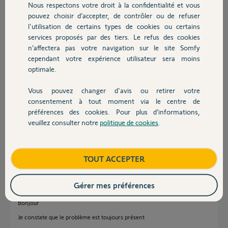
Nous respectons votre droit à la confidentialité et vous
Chauffage
Pour le dimanche ça fonctionne toujours en
pouvez choisir d’accepter, de contrôler ou de refuser
revanche.
l'utilisation de certains types de cookies ou certains
Merci,
services proposés par des tiers. Le refus des cookies
Autres produits
n’affectera pas votre navigation sur le site Somfy
cependant votre expérience utilisateur sera moins
optimale.
Vous pouvez changer d'avis ou retirer votre
Devis avec un pro
consentement à tout moment via le centre de
Ludovic B.
préférences des cookies. Pour plus d’informations,
il y a plus d'un an
veuillez consulter notre
politique de cookies
.
Contact
Participer au fil de discussion
Boutique
TOUT ACCEPTER
Réponses
Gérer mes préférences
Bonjour
Je constate que le problème est toujours présent