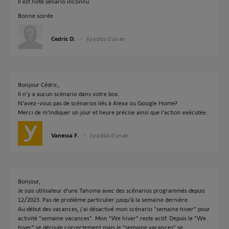
Il est noté senario inconnu
Bonne soirée
Cedric D.
il y a plus d'un an
Bonjour Cédric,
Il n'y a aucun scénario dans votre box.
N'avez-vous pas de scénarios liés à Alexa ou Google Home?
Merci de m'indiquer un jour et heure précise ainsi que l'action exécutée.
Vanessa F.
il y a plus d'un an
Bonjour,
Je suis utilisateur d'une Tahoma avec des scénarios programmés depuis
12/2023. Pas de problème particulier jusqu'à la semaine dernière.
Au début des vacances, j'ai désactivé mon scénario "semaine hiver" pour
activité "semaine vacances". Mon "We hiver" reste actif. Depuis le "We
hiver" se déroule correctement mais le "semaine vacances" se