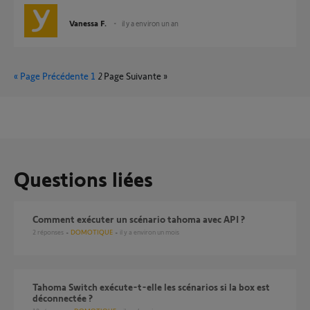
Vanessa F.
il y a environ un an
« Page Précédente
1
2
Page Suivante »
Questions liées
comment exécuter un scénario tahoma avec API ?
2
réponses
DOMOTIQUE
il y a environ un mois
Tahoma Switch exécute-t-elle les scénarios si la box est
déconnectée ?