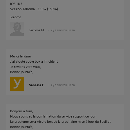
iOS 18.5
Version Tahoma : 3.19.4 (15094)
Jérôme
Jérôme H.
il y a environ un an
Merci Jérôme,
J'ai ajouté votre box à l'incident.
Je reviens vers vous,
Bonne journée,
Vanessa F.
il y a environ un an
Bonjour à tous,
Nous avons eu la confirmation du service support ce jour.
Le problème sera résolu lors de la prochaine mise à jour du 8 Juillet.
Bonne journée,