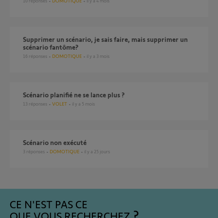
10
réponses
DOMOTIQUE
il y a 4 mois
Supprimer un scénario, je sais faire, mais supprimer un
scénario fantôme?
16
réponses
DOMOTIQUE
il y a 3 mois
Scénario planifié ne se lance plus ?
13
réponses
VOLET
il y a 5 mois
Scénario non exécuté
3
réponses
DOMOTIQUE
il y a 25 jours
CE N'EST PAS CE
QUE VOUS RECHERCHEZ