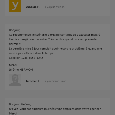
Vanessa F.
il y a plus d'un an
Bonjour,
Ça recommence, le scénario d’origine continue de s’exécuter malgré
l’avoir changé pour un autre. Très pénible quand on avait prévu de
dormir !!!
La dernière mise à jour semblait avoir résolu le problème, à quand une
mise à jour efficace dans le temps
Code pin 1236-8052-1242
Merci
Jérôme HERMON
Jérôme H.
il y a environ un an
Bonjour Jérôme,
N'avez-vous pas plusieurs journées type empilées dans votre agenda?
Merci,