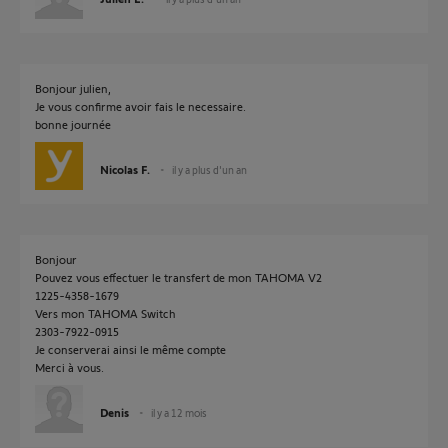
Bonjour julien,
Je vous confirme avoir fais le necessaire.
bonne journée
Nicolas F.
il y a plus d'un an
Bonjour
Pouvez vous effectuer le transfert de mon TAHOMA V2
1225-4358-1679
Vers mon TAHOMA Switch
2303-7922-0915
Je conserverai ainsi le même compte
Merci à vous.
Denis
il y a 12 mois