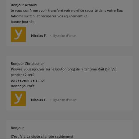
Bonjour Arnaud,
Je vous confirme avoir transferé votre clef de securité dans votre Box
tahoma switch. et recuperer vos equipement IO.
bonne journée.
Nicolas F.
il y a plus d'un an
Bonjour Christopher,
Pouvez vous appuyer sur le bouton prog de la tahoma Rail Din V2
pendant 2 sec?
puis revenir vers moi
Bonne journée
Nicolas F.
il y a plus d'un an
Bonjour,
C'est fait. La diode clignote rapidement