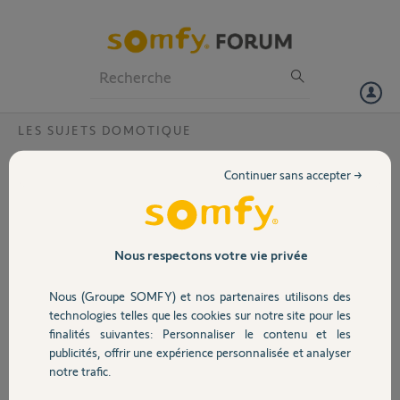
Particuliers
Professionnels
Forum
LES SUJETS DOMOTIQUE
Volet
Pb pendant Migration TAHOMA V2 vers
Continuer sans accepter →
TAHOMA SWITCH?
Portail
Bonjour,
Je souhaiterai basculer de la Tahoma V2 vers la Tahoma Switch. J'ai
Garage
essayé de faire la procédure indiquée de transfert de clé mais le
Nous respectons votre vie privée
transfert depuis la Tahoma V2 amène à un message demandé de
contacter le service client.
Nous (Groupe SOMFY) et nos partenaires utilisons des
Sécurité
Voici les PIN associés :
technologies telles que les cookies sur notre site pour les
Tahoma V2 : 1204-3852-7480
finalités suivantes: Personnaliser le contenu et les
Tahoma Switch : 2087-9051-4497
publicités, offrir une expérience personnalisée et analyser
Domotique
notre trafic.
Merci de votre aide