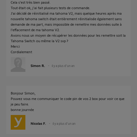
Cela s'est très bien passé.
Tout était ok, j'ai fait plusieurs tests de commande.
J'ai décidé de réinitialisé ma tahoma V2, mais quelque heures après ma
nouvelle tahoma switch était entièrement réinitialisée également sans
demande de ma part, mais impossible de remettre mes données suite à
l'effacement de ma tahoma V2.
Avons nous un moyen de récupérer les données pour les remettre soit la
Tahoma Switch ou même la V2 svp ?
Merci
Cordialement
Simon R.
il y a plus d'un an
Bonjour Simon,
Pouvez vous me communiquer le code pin de vos 2 box pour voir ce que
je peu faire.
bonne journée
Nicolas F.
il y a plus d'un an