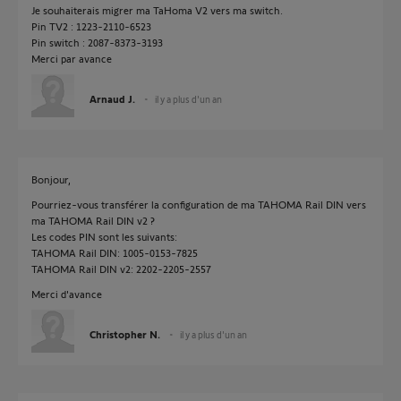
Je souhaiterais migrer ma TaHoma V2 vers ma switch.
Pin TV2 : 1223-2110-6523
Pin switch : 2087-8373-3193
Merci par avance
Arnaud J.
il y a plus d'un an
Bonjour,
Pourriez-vous transférer la configuration de ma TAHOMA Rail DIN vers
ma TAHOMA Rail DIN v2 ?
Les codes PIN sont les suivants:
TAHOMA Rail DIN: 1005-0153-7825
TAHOMA Rail DIN v2: 2202-2205-2557
Merci d'avance
Christopher N.
il y a plus d'un an