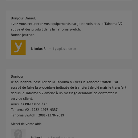
Bonjour Daniel,
avez vous recuperer vos equipements car je ne vois plus la Tahoma V2
activé et des produit dans la Tahoma switch.
Bonne journée
Nicolas F.
il y a plus d'un an
Bonjour,
Je souhaiterai basculer de la Tahoma V2 vers la Tahoma Switch. J'ai
essayé de faire la procédure indiquée de transfert de clé mais le transfert
depuis la Tahoma V2 amène à un message demandé de contacter le
service client.
Voici les PIN associés :
Tahoma V2 : 1232-1976-9337
Tahoma Switch : 2081-1378-7619
Merci de votre aide
Julien L.
il y a plus d'un an