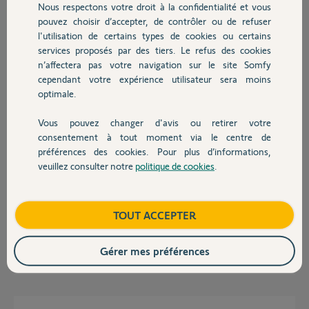
Nous respectons votre droit à la confidentialité et vous
Chauffage
eric R.
pouvez choisir d’accepter, de contrôler ou de refuser
il y a plus d'un an
l'utilisation de certains types de cookies ou certains
Participer au fil de discussion
services proposés par des tiers. Le refus des cookies
Autres produits
n’affectera pas votre navigation sur le site Somfy
cependant votre expérience utilisateur sera moins
optimale.
Réponses
Vous pouvez changer d'avis ou retirer votre
Devis avec un pro
consentement à tout moment via le centre de
Bonjour Eric,
préférences des cookies. Pour plus d’informations,
Je vous confirme avoir fait le transfer de votre Tahoma V2 vers la
veuillez consulter notre
politique de cookies
.
switch.
Contact
J'ai du supprimer les equipement RTDS qui ne son pas compatible avec la
tahoma switch.
vous pouvez utiliser les anciens identifiant / mdp.
Boutique
TOUT ACCEPTER
Bonne journée
Gérer mes préférences
Nicolas F.
il y a plus d'un an