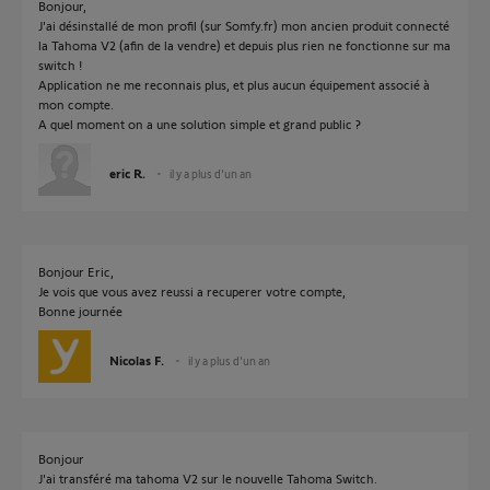
Bonjour,
J'ai désinstallé de mon profil (sur Somfy.fr) mon ancien produit connecté
la Tahoma V2 (afin de la vendre) et depuis plus rien ne fonctionne sur ma
switch !
Application ne me reconnais plus, et plus aucun équipement associé à
mon compte.
A quel moment on a une solution simple et grand public ?
eric R.
il y a plus d'un an
Bonjour Eric,
Je vois que vous avez reussi a recuperer votre compte,
Bonne journée
Nicolas F.
il y a plus d'un an
Bonjour
J'ai transféré ma tahoma V2 sur le nouvelle Tahoma Switch.