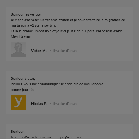
Bonjour les yellow,
Je viens d’acheter un tahoma switch et je souhaite faire la migration de
ma tahoma v2 sur la switch.
Et la le drame. Impossible et je n’ai plus rien nul part. J’ai besoin d’aide.
Merci à vous.
Victor M.
il y a plus d'un an
Bonjour victor,
Pouvez vous me communiquer le code pin de vos Tahoma .
bonne journée
Nicolas F.
il y a plus d'un an
Bonjour,
Je viens d’acheter une switch que j’ai activée.