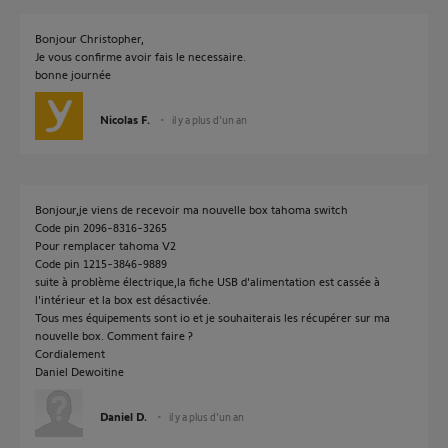
Bonjour Christopher,
Je vous confirme avoir fais le necessaire.
bonne journée
Nicolas F.
il y a plus d'un an
Bonjour,je viens de recevoir ma nouvelle box tahoma switch
Code pin 2096-8316-3265
Pour remplacer tahoma V2
Code pin 1215-3846-9889
suite à problème électrique,la fiche USB d'alimentation est cassée à
l'intérieur et la box est désactivée.
Tous mes équipements sont io et je souhaiterais les récupérer sur ma
nouvelle box. Comment faire ?
Cordialement
Daniel Dewoitine
Daniel D.
il y a plus d'un an