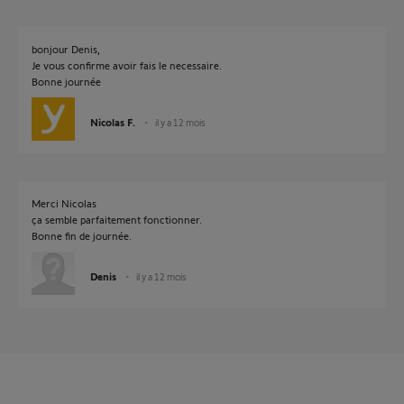
bonjour Denis,
Je vous confirme avoir fais le necessaire.
Bonne journée
Nicolas F.
il y a 12 mois
Merci Nicolas
ça semble parfaitement fonctionner.
Bonne fin de journée.
Denis
il y a 12 mois