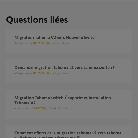
Questions liées
Migration Tahoma V2 vers Nouvelle Switch
32
réponses
DOMOTIQUE
il y a 30 jours
demande migration tahoma v2 vers tahoma switch ?
49
réponses
DOMOTIQUE
il y a 3 mois
Migration Tahoma switch / supprimer installation
Tahoma V2
4
réponses
DOMOTIQUE
il y a 2 mois
Comment effectuer la migration tahoma v2 vers tahoma
switch avec la même adresse mail?