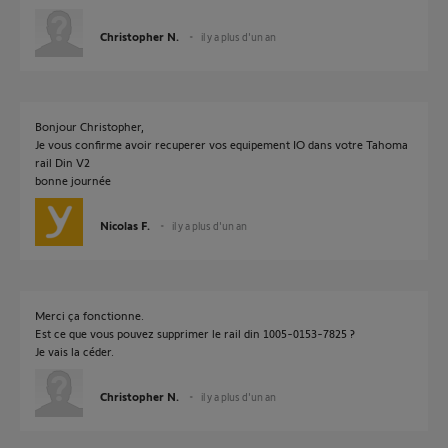
Christopher N.
il y a plus d'un an
Bonjour Christopher,
Je vous confirme avoir recuperer vos equipement IO dans votre Tahoma
rail Din V2
bonne journée
Nicolas F.
il y a plus d'un an
Merci ça fonctionne.
Est ce que vous pouvez supprimer le rail din 1005-0153-7825 ?
Je vais la céder.
Christopher N.
il y a plus d'un an