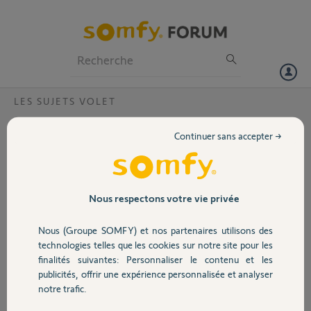
Particuliers
Professionnels
Forum
LES SUJETS VOLET
Volet
Impossible de connecter mes volets roulant
Continuer sans accepter →
Somfy avec télécommande Smoove avec
Portail
ma Tahoma Rail Din
Bonjour,
Garage
Nous respectons votre vie privée
Il m'est impossible de connecter mes volets roulants Somfy avec
télécommande Smoove à ma Tahoma Rail Din (PIN :2205-0424-
7694). L'application Tahoma ne trouve pas mon volet et me demande
Nous (Groupe SOMFY) et nos partenaires utilisons des
Sécurité
si je possède une télécommande de centralisation ou une box
technologies telles que les cookies sur notre site pour les
domotique compatible io-homecontrol...
finalités suivantes: Personnaliser le contenu et les
C'est dans une maison neuve et tout à été créé à l'origine.
publicités, offrir une expérience personnalisée et analyser
Domotique
notre trafic.
Merci,