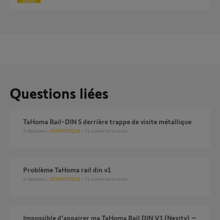
Questions liées
TaHoma Rail-DIN S derrière trappe de visite métallique
2
réponses
DOMOTIQUE
il y a environ un mois
Problème TaHoma rail din v1
4
réponses
DOMOTIQUE
il y a environ un mois
Impossible d’appairer ma TaHoma Rail DIN V1 (Nexity) –