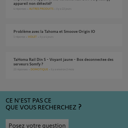
appareil non détecté?
4
réponses
AUTRES PRODUITS
il y a 22 jours
Problème avec la Tahoma et Smoove Origin IO
1
réponse
VOLET
il y a 4 jours
TaHoma Rail Din S - Voyant jaune - Box deconnectee des
serveurs Somfy ?
23
réponses
DOMOTIQUE
il y a environ 2 mois
CE N'EST PAS CE
QUE VOUS RECHERCHEZ
Posez votre question