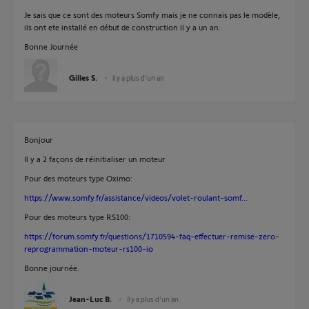
Je sais que ce sont des moteurs Somfy mais je ne connais pas le modèle,
ils ont ete installé en début de construction il y a un an.
Bonne Journée
Gilles S.
il y a plus d'un an
Bonjour
Il y a 2 façons de réinitialiser un moteur
Pour des moteurs type Oximo:
https://www.somfy.fr/assistance/videos/volet-roulant-somf...
Pour des moteurs type RS100:
https://forum.somfy.fr/questions/1710594-faq-effectuer-remise-zero-
reprogrammation-moteur-rs100-io
Bonne journée.
Jean-Luc B.
il y a plus d'un an