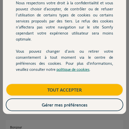
Nous respectons votre droit à la confidentialité et vous
Chauffage
Gilles S.
pouvez choisir d’accepter, de contrôler ou de refuser
il y a plus d'un an
l'utilisation de certains types de cookies ou certains
Participer au fil de discussion
services proposés par des tiers. Le refus des cookies
Autres produits
n’affectera pas votre navigation sur le site Somfy
cependant votre expérience utilisateur sera moins
optimale.
Réponses
Vous pouvez changer d'avis ou retirer votre
Devis avec un pro
consentement à tout moment via le centre de
Bonjour
préférences des cookies. Pour plus d’informations,
veuillez consulter notre
politique de cookies
.
Il y a une clé io sur votre motorisation qui n'est pas la même que celle du
Contact
TaHoma. Il va falloir réinitialiser la motorisation.
Est-ce que vous connaissez le modèle ?
Bonne journée.
Boutique
TOUT ACCEPTER
Jean-Luc B.
il y a plus d'un an
Gérer mes préférences
Bonjour