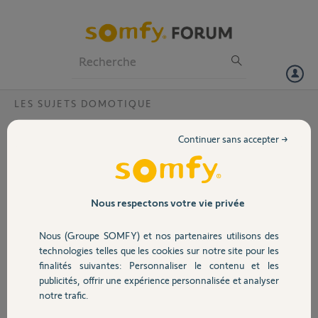
Particuliers
Professionnels
Forum
LES SUJETS DOMOTIQUE
Volet
Pouvez vous transférer la clé IO de ma
Continuer sans accepter →
tahoma V2 sur la Tahoma switch -Merci?
Portail
Bonjour,
Pouvez vous transférer la clé IO de ma tahoma V2 sur la Tahoma
Garage
Nous respectons votre vie privée
switch svp?
Nous (Groupe SOMFY) et nos partenaires utilisons des
Tahoma V2 : 1218-0358-3860
Sécurité
technologies telles que les cookies sur notre site pour les
Tahoma switch : 2044-2572-9923
finalités suivantes: Personnaliser le contenu et les
J'ai appuyé sur le bouton Prog de la swith
publicités, offrir une expérience personnalisée et analyser
Domotique
notre trafic.
Merci,