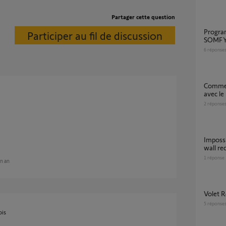
Partager cette question
Programmation par copie entre 2 KEYGO
Participer au fil de discussion
SOMFY
6
réponse
Comment programmer une télécommande
avec le
2
réponse
Impossible de re-programmer un "shutter in-
wall re
1
réponse
un an
Volet
5
réponse
ois