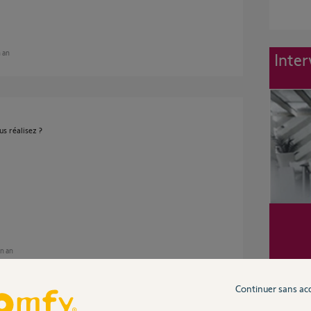
n an
Inter
s réalisez ?
un an
Continuer sans ac
Le voyant reglage ne clignote pas quand