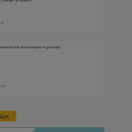
is changer le moteur!!
n an
parations très économiques et garanties.
un an
sion