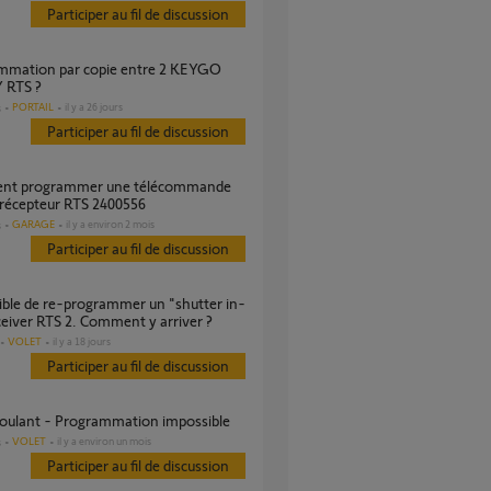
Participer au fil de discussion
 RTS ?
PORTAIL
il y a 26 jours
s
Participer au fil de discussion
 récepteur RTS 2400556
GARAGE
il y a environ 2 mois
s
Participer au fil de discussion
ceiver RTS 2. Comment y arriver ?
VOLET
il y a 18 jours
Participer au fil de discussion
 Roulant - Programmation impossible
VOLET
il y a environ un mois
s
Participer au fil de discussion