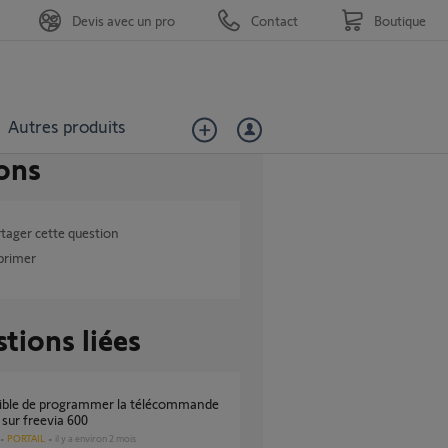
Devis avec un pro
Contact
Boutique
Autres produits
ons
tager cette question
primer
tions liées
 sur freevia 600
PORTAIL
il y a environ 2 mois