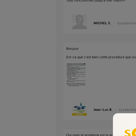
Tout fonctionnait jusqu'à hier matin!!!
MICHEL S.
il y a plus d'u
Bonjour
Est-ce que c'est bien cette procédure que vou
Jean-Luc B.
il y a plus d'
Oui mais le probleme est la première étape! 