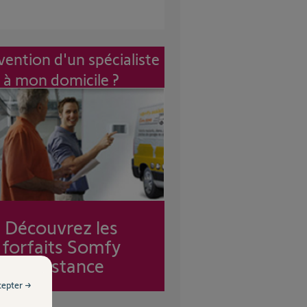
vention d'un spécialiste
à mon domicile ?
Découvrez les
forfaits Somfy
Assistance
cepter →