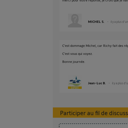
merci pour votre réponse, je crois que je va
MICHEL S.
il y a plus d'u
C'est dommage Michel, car Richy fait des ré
C'est vous qui voyez.
Bonne journée.
Jean-Luc B.
il y a plus d'
Participer au fil de discus