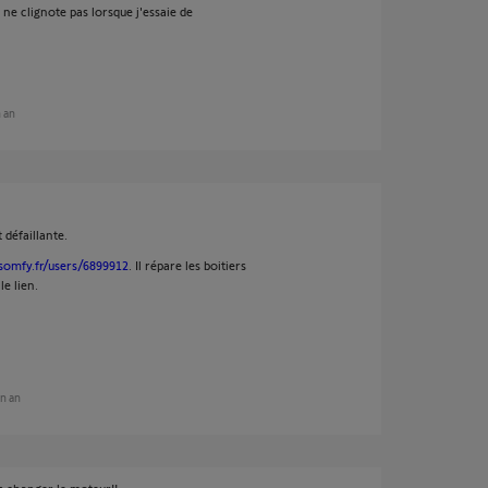
 ne clignote pas lorsque j'essaie de
n an
 défaillante.
somfy.fr/users/6899912
. Il répare les boitiers
e lien.
un an