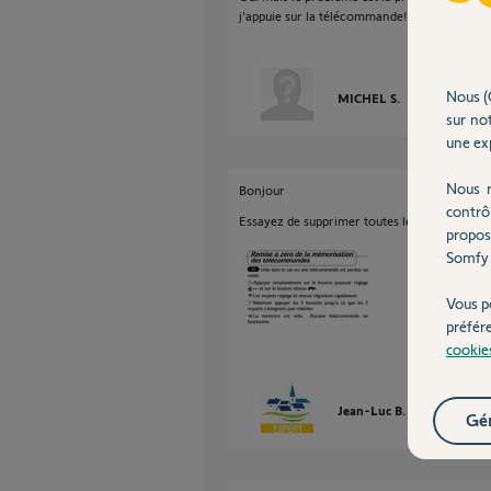
j'appuie sur la télécommande!!
Nous (
MICHEL S.
il y a plus d'u
sur not
une exp
Nous r
Bonjour
contrô
Essayez de supprimer toutes les télécommande
propos
Somfy 
Vous p
préfér
cookie
Jean-Luc B.
il y a plus d'
Gér