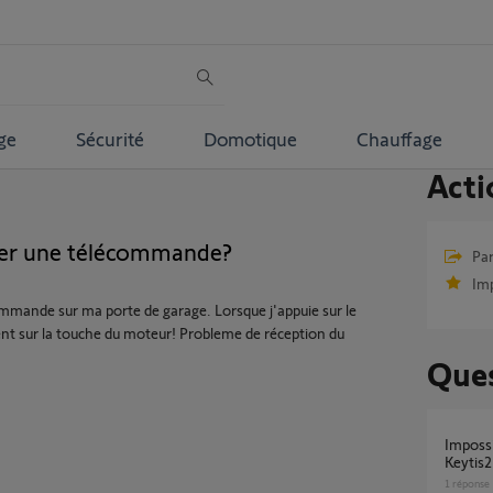
ge
Sécurité
Domotique
Chauffage
Acti
er une télécommande?
Par
Im
mande sur ma porte de garage. Lorsque j'appuie sur le
ment sur la touche du moteur! Probleme de réception du
Ques
Impossible de programmer la télécommande
Keytis2
1
réponse