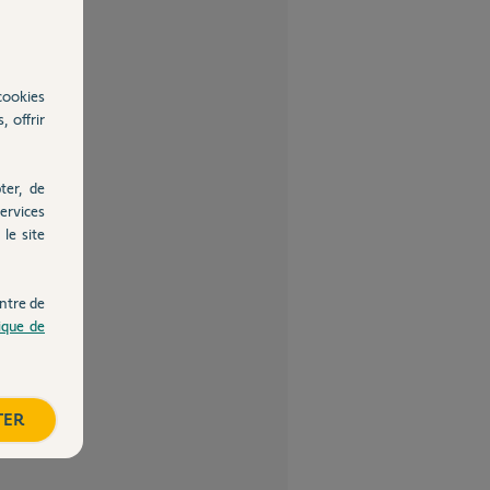
cookies
, offrir
ter, de
ervices
le site
ntre de
tique de
TER