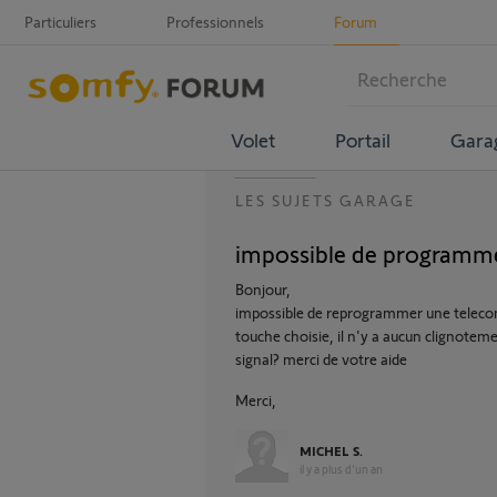
Particuliers
Professionnels
Forum
Volet
Portail
Gara
LES SUJETS GARAGE
impossible de programm
Bonjour,
impossible de reprogrammer une telecom
touche choisie, il n'y a aucun clignote
signal? merci de votre aide
Merci,
MICHEL S.
il y a plus d'un an