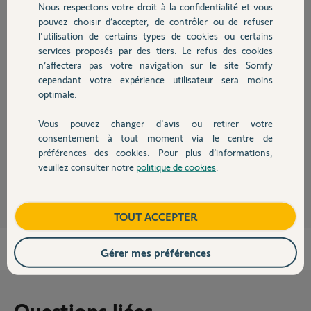
Nous respectons votre droit à la confidentialité et vous
Chauffage
Participer au fil de discussion
pouvez choisir d’accepter, de contrôler ou de refuser
l'utilisation de certains types de cookies ou certains
services proposés par des tiers. Le refus des cookies
Autres produits
n’affectera pas votre navigation sur le site Somfy
Réponses
cependant votre expérience utilisateur sera moins
optimale.
Le mode piéton est sur la touche 2, voyez votre notice.
Vous pouvez changer d'avis ou retirer votre
Devis avec un pro
consentement à tout moment via le centre de
Bonne soirée
préférences des cookies. Pour plus d’informations,
veuillez consulter notre
politique de cookies
.
Charly
il y a environ 2 mois
Contact
Boutique
TOUT ACCEPTER
Gérer mes préférences
Questions liées