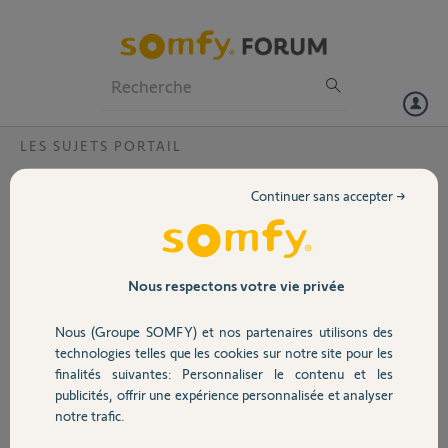
Particuliers
Professionnels
Forum
LES SUJETS PORTAIL
Volet
Impossible de programmer la
Continuer sans accepter →
télécommande Keytis2 sur freevia 600
Portail
Bonjour, pouvez vous me dire comment faire pour mettre le
deuxième bouton en mode piéton
Garage
Le premier fonctionne en mode ouverture totale
Nous respectons votre vie privée
Mais je n arrive pas à mettre en mode piéton pour le deuxième j ai
changé la pile de la télécommande et celle ci n’est plus associer merci
Nous (Groupe SOMFY) et nos partenaires utilisons des
Sécurité
pour votre aide
technologies telles que les cookies sur notre site pour les
finalités suivantes: Personnaliser le contenu et les
Merci,
publicités, offrir une expérience personnalisée et analyser
Domotique
notre trafic.
Jean Luc G.
il y a environ 2 mois