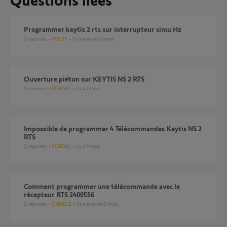
Programmer keytis 2 rts sur interrupteur simu Hz
2
réponses
VOLET
il y a environ 2 mois
Ouverture piéton sur KEYTIS NS 2 RTS
5
réponses
PORTAIL
il y a 4 mois
Impossible de programmer 4 Télécommandes Keytis NS 2
RTS
2
réponses
PORTAIL
il y a 9 mois
Comment programmer une télécommande avec le
récepteur RTS 2400556
2
réponses
GARAGE
il y a environ 2 mois