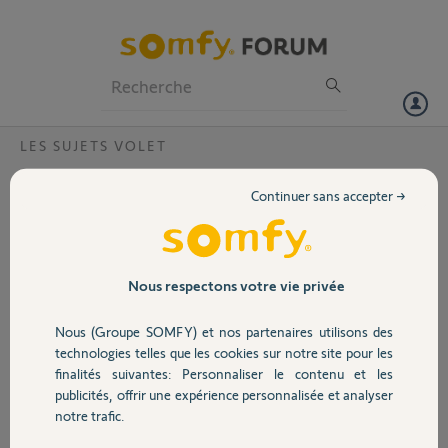
Particuliers
Professionnels
Forum
LES SUJETS VOLET
Volet
moteur SY1037389 rts par un filaire ?
Continuer sans accepter →
Bonjour,
Portail
j'aimerai supprimer si c'est possible la carte rts sur un SY1037389,
5005460c, afin de récupérer les 4 fils, auquel cas par quelle référence le
Garage
Nous respectons votre vie privée
remplacera en filaire ? Merci
Nous (Groupe SOMFY) et nos partenaires utilisons des
Merci,
Sécurité
technologies telles que les cookies sur notre site pour les
finalités suivantes: Personnaliser le contenu et les
Kevin S.
publicités, offrir une expérience personnalisée et analyser
il y a plus d'un an
Domotique
notre trafic.
Participer au fil de discussion