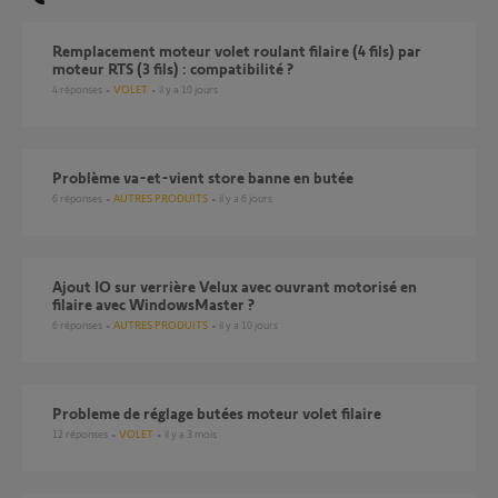
Remplacement moteur volet roulant filaire (4 fils) par
moteur RTS (3 fils) : compatibilité ?
4
réponses
VOLET
il y a 10 jours
Problème va-et-vient store banne en butée
6
réponses
AUTRES PRODUITS
il y a 6 jours
Ajout IO sur verrière Velux avec ouvrant motorisé en
filaire avec WindowsMaster ?
6
réponses
AUTRES PRODUITS
il y a 10 jours
probleme de réglage butées moteur volet filaire
12
réponses
VOLET
il y a 3 mois