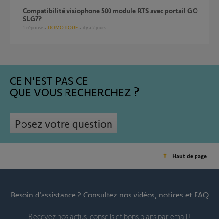
Compatibilité visiophone 500 module RTS avec portail GO
SLG7?
1
réponse
DOMOTIQUE
il y a 2 jours
CE N'EST PAS CE
QUE VOUS RECHERCHEZ
Posez votre question
Haut de page
Besoin d’assistance ?
Consultez nos vidéos, notices et FAQ
Recevez nos actus, conseils et bons plans par email !