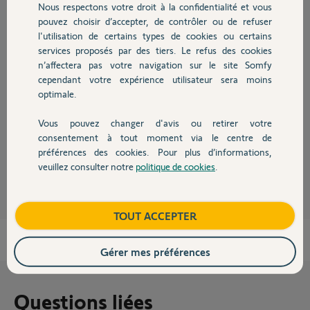
Nous respectons votre droit à la confidentialité et vous
Chauffage
pouvez choisir d’accepter, de contrôler ou de refuser
l'utilisation de certains types de cookies ou certains
Réponses
services proposés par des tiers. Le refus des cookies
Autres produits
n’affectera pas votre navigation sur le site Somfy
cependant votre expérience utilisateur sera moins
On ne peut pas modifier un moteur natif radio RTS en filaire.
optimale.
Il faudra donc le changer
https://boutique.somfy.fr/produits/volet-
roulant/motorisa...
Vous pouvez changer d'avis ou retirer votre
Bonne journée à vous.
Devis avec un pro
consentement à tout moment via le centre de
préférences des cookies. Pour plus d’informations,
Charly
il y a plus d'un an
veuillez consulter notre
politique de cookies
.
Contact
Boutique
TOUT ACCEPTER
Gérer mes préférences
Questions liées