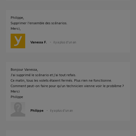
Philippe,
Supprimer l'ensemble des scénarios.
Merci,
Vanessa F.
il y a plus d'un an
Bonjour Vanessa,
J'ai supprimé le scénario et j'ai tout refais.
Ce matin, tous les volets étaient fermés. Plus rien ne fonctionne.
Comment peut-on faire pour qu'un technicien vienne voir le problème ?
Merci
Philippe
Philippe
il y a plus d'un an