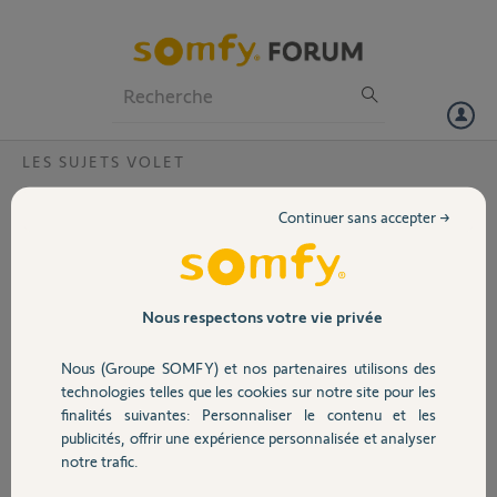
Particuliers
Professionnels
Forum
LES SUJETS VOLET
Volet
suite changement de moteur la persienne
Continuer sans accepter →
ne s'ouvre plus avec la box ?
Portail
Bonjour,
J'arrive à l'ouvrir avec le bouton sur le mur, manuellement avec
Garage
l'application sur l'ordi mais l'ouverture automatique avec les autres
Nous respectons votre vie privée
volets ne se fait plus. Je ne sais pas comment resynchroniser la box, il
n'y a pas le petit trou pour réinitialiser. Comment faire svp ?
Nous (Groupe SOMFY) et nos partenaires utilisons des
Sécurité
technologies telles que les cookies sur notre site pour les
Merci,
finalités suivantes: Personnaliser le contenu et les
publicités, offrir une expérience personnalisée et analyser
Domotique
Philippe
notre trafic.
il y a plus d'un an