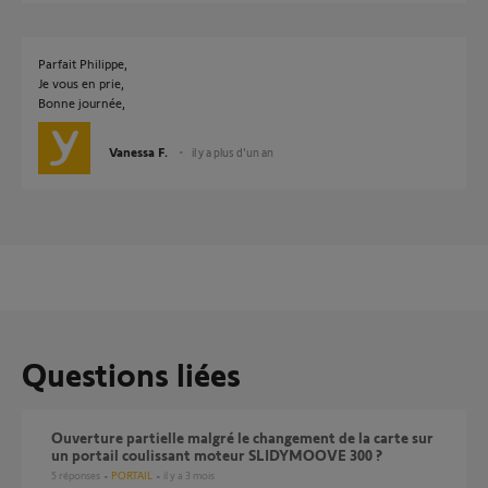
Parfait Philippe,
Je vous en prie,
Bonne journée,
Vanessa F.
il y a plus d'un an
Questions liées
Ouverture partielle malgré le changement de la carte sur
un portail coulissant moteur SLIDYMOOVE 300 ?
5
réponses
PORTAIL
il y a 3 mois