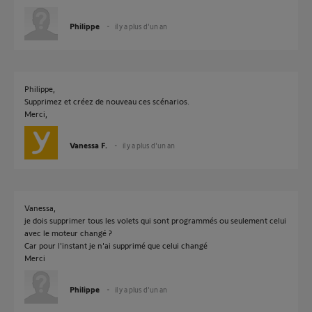
Philippe
il y a plus d'un an
Philippe,
Supprimez et créez de nouveau ces scénarios.
Merci,
Vanessa F.
il y a plus d'un an
Vanessa,
je dois supprimer tous les volets qui sont programmés ou seulement celui
avec le moteur changé ?
Car pour l'instant je n'ai supprimé que celui changé
Merci
Philippe
il y a plus d'un an