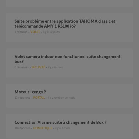
Suite probléme entre application TAHOMA classic et
télécommande AMY 1 RS100 io?
1
réponse
VOLET
il y a 10 jours
Volet caméra indoor non fonctionnel suite changement
box?
6
réponses
SÉCURITÉ
il y a 6 mois
Moteur ixengo ?
11
réponses
PORTAIL
il y a environ un mois
Connection Alarme suite à changement de Box ?
10
réponses
DOMOTIQUE
il y a 3 mois