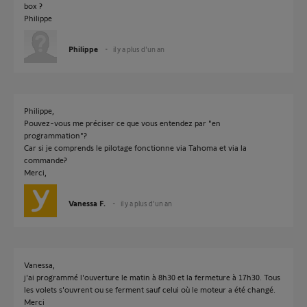
box ?
Philippe
Philippe
il y a plus d'un an
Philippe,
Pouvez-vous me préciser ce que vous entendez par "en
programmation"?
Car si je comprends le pilotage fonctionne via Tahoma et via la
commande?
Merci,
Vanessa F.
il y a plus d'un an
Vanessa,
j'ai programmé l'ouverture le matin à 8h30 et la fermeture à 17h30. Tous
les volets s'ouvrent ou se ferment sauf celui où le moteur a été changé.
Merci