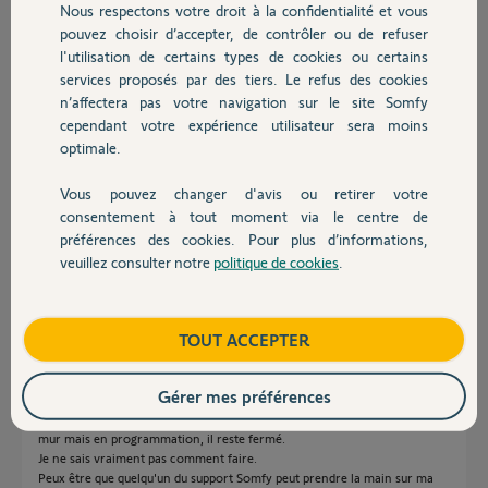
Nous respectons votre droit à la confidentialité et vous
Chauffage
pouvez choisir d’accepter, de contrôler ou de refuser
l'utilisation de certains types de cookies ou certains
Réponses
services proposés par des tiers. Le refus des cookies
Autres produits
n’affectera pas votre navigation sur le site Somfy
cependant votre expérience utilisateur sera moins
Bonjour Philippe,
optimale.
Si votre moteur a été remplacé il est normal que vous ne puissiez plus le
piloter par Tahoma.
Vous pouvez changer d'avis ou retirer votre
Il faut supprimer l'ancien et appairer le nouveau.
Devis avec un pro
Bonne journée,
consentement à tout moment via le centre de
préférences des cookies. Pour plus d’informations,
veuillez consulter notre
politique de cookies
.
Vanessa F.
il y a plus d'un an
Contact
Boutique
TOUT ACCEPTER
Bonjour Vanessa,
J'ai suivi vos recommandation, j'ai réinitialiser ma box Tahoma, j'ai
Gérer mes préférences
supprimé l'ancien volet puis j'ai ajouter le nouveau.
Toujours pareil, cela fonctionne en Direct sur Tahoma, sur le bouton du
mur mais en programmation, il reste fermé.
Je ne sais vraiment pas comment faire.
Peux être que quelqu'un du support Somfy peut prendre la main sur ma