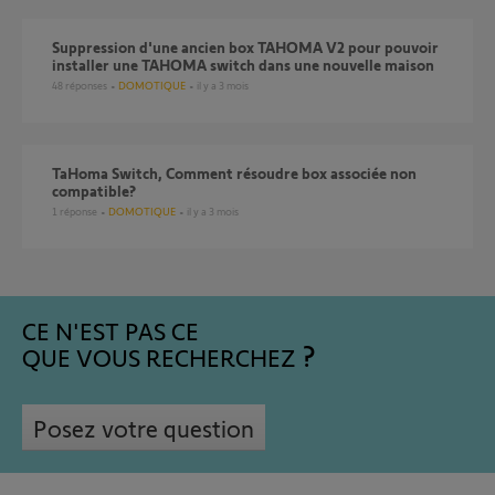
Suppression d'une ancien box TAHOMA V2 pour pouvoir
installer une TAHOMA switch dans une nouvelle maison
48
réponses
DOMOTIQUE
il y a 3 mois
TaHoma Switch, Comment résoudre box associée non
compatible?
1
réponse
DOMOTIQUE
il y a 3 mois
CE N'EST PAS CE
QUE VOUS RECHERCHEZ
Posez votre question