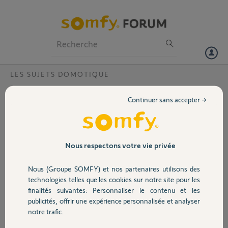
Particuliers
Professionnels
Forum
LES SUJETS DOMOTIQUE
Volet
box tahoma switch que j'essaie d’associer
Continuer sans accepter →
n’est pas compatible, sauriez vous quel est
Portail
le problème ?
Bonjour,
Garage
Nous respectons votre vie privée
J'ai acheté un tahoma switch
somfy sur Amazon, quand j'essaie
Nous (Groupe SOMFY) et nos partenaires utilisons des
Sécurité
de créer un compte sur l’application
technologies telles que les cookies sur notre site pour les
tahoma by somfy (sur android) en
finalités suivantes: Personnaliser le contenu et les
associant la box, l'application
publicités, offrir une expérience personnalisée et analyser
Domotique
affiche que la box n’est pas
notre trafic.
compatible. Je ne comprends pas
d'où viens le problème de