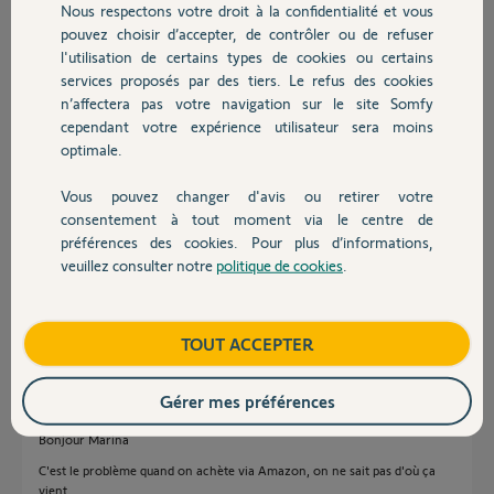
Nous respectons votre droit à la confidentialité et vous
Chauffage
compatibilité.
pouvez choisir d’accepter, de contrôler ou de refuser
Pourriez vous m’aider SVP ?
l'utilisation de certains types de cookies ou certains
Merci,
services proposés par des tiers. Le refus des cookies
Autres produits
n’affectera pas votre navigation sur le site Somfy
cependant votre expérience utilisateur sera moins
optimale.
Vous pouvez changer d'avis ou retirer votre
Devis avec un pro
consentement à tout moment via le centre de
Marina C.
préférences des cookies. Pour plus d’informations,
il y a plus d'un an
veuillez consulter notre
politique de cookies
.
Contact
Participer au fil de discussion
Boutique
TOUT ACCEPTER
Réponses
Gérer mes préférences
Bonjour Marina
C'est le problème quand on achète via Amazon, on ne sait pas d'où ça
vient.