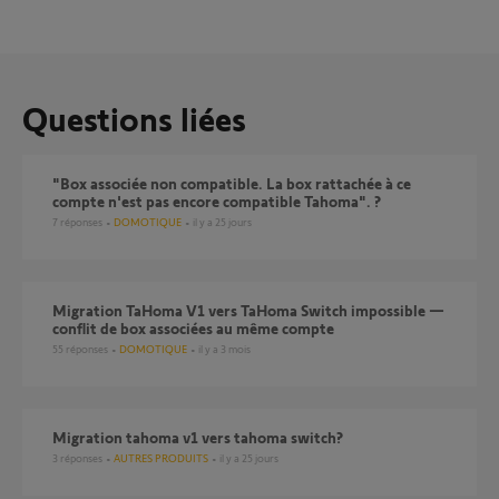
Questions liées
"Box associée non compatible. La box rattachée à ce
compte n'est pas encore compatible Tahoma". ?
7
réponses
DOMOTIQUE
il y a 25 jours
Migration TaHoma V1 vers TaHoma Switch impossible —
conflit de box associées au même compte
55
réponses
DOMOTIQUE
il y a 3 mois
Migration tahoma v1 vers tahoma switch?
3
réponses
AUTRES PRODUITS
il y a 25 jours