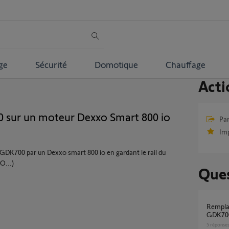
ge
Sécurité
Domotique
Chauffage
Acti
0 sur un moteur Dexxo Smart 800 io
Par
Im
GDK700 par un Dexxo smart 800 io en gardant le rail du
O...)
Ques
Remplacement moteur porte de garage
GDK70
5
réponse