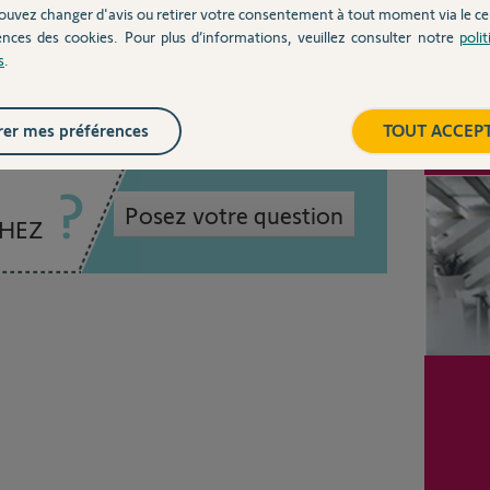
ouvez changer d'avis ou retirer votre consentement à tout moment via le ce
ences des cookies. Pour plus d’informations, veuillez consulter notre
poli
un an
s
.
Inter
er mes préférences
TOUT ACCEP
Posez votre question
CHEZ