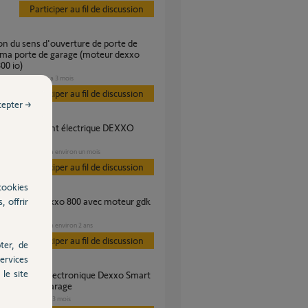
Participer au fil de discussion
 ma porte de garage (moteur dexxo
00 io)
GARAGE
il y a 3 mois
s
Participer au fil de discussion
cepter →
800 IO
GARAGE
il y a environ un mois
s
Participer au fil de discussion
cookies
, offrir
GARAGE
il y a environ 2 ans
s
Participer au fil de discussion
ter, de
ervices
le site
pour portail garage
GARAGE
il y a 3 mois