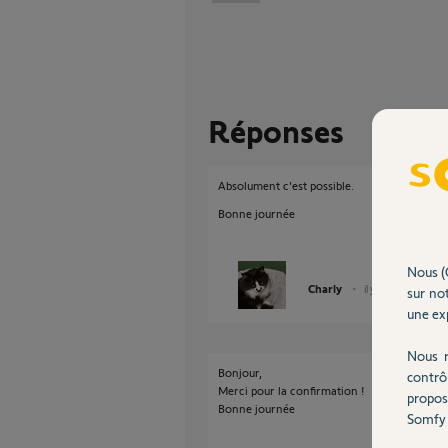
Réponses
Absolument c'est possible.
Bonne journée
Nous (
Charly
il y a plus d'un an
sur not
une exp
Nous r
Bonjour,
contrô
Merci pour la confirmation !
propos
Bonne journée
Somfy 