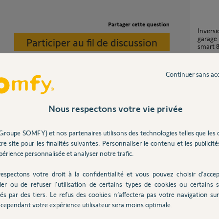
Partager cette question
inversion du sens d'ouverture de porte de
garage
Participer au fil de discussion
smart 8
9
réponse
Continuer sans ac
Problème d'isolement électrique DEXXO
SMART 
Nous respectons votre vie privée
3
réponse
Groupe SOMFY) et nos partenaires utilisons des technologies telles que les 
re site pour les finalités suivantes: Personnaliser le contenu et les publicités
Compatibilité rail dexxo 800 avec moteur gdk
700
érience personnalisée et analyser notre trafic.
7
réponse
espectons votre droit à la confidentialité et vous pouvez choisir d’accep
ler ou de refuser l'utilisation de certains types de cookies ou certains s
és par des tiers. Le refus des cookies n’affectera pas votre navigation sur 
Garantie sur carte électronique Dexxo Smart
io 800 
cependant votre expérience utilisateur sera moins optimale.
1
réponse