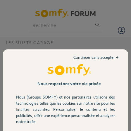
Particuliers
Professionnels
Forum
LES SUJETS GARAGE
Volet
panne porte déroulante?
Continuer sans accepter →
Bonjour, J'ai une panne intempestive sur ma porte de garage que j'ai
Portail
installée en 2015. Arrêt pendant la descente puis moteur toujours
alimenté puis arrêt moteur en appuyant sur la télécommande. après
quelques secondes le cycle M/D s'effectue bien. Hélas le problème
Garage
Nous respectons votre vie privée
revient. Récepteur Axroll ns Code évènement C1 C2 C4 C6 CA
Pourriez-vous me donner quelques indications.
Nous (Groupe SOMFY) et nos partenaires utilisons des
Merci
Sécurité
technologies telles que les cookies sur notre site pour les
finalités suivantes: Personnaliser le contenu et les
Jean paul B.
publicités, offrir une expérience personnalisée et analyser
Domotique
il y a plus d'un an
notre trafic.
Participer au fil de discussion