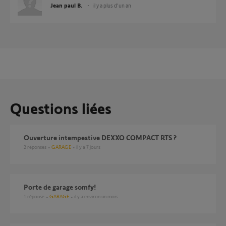
Jean paul B.
il y a plus d'un an
Questions liées
Ouverture intempestive DEXXO COMPACT RTS ?
2
réponses
GARAGE
il y a 7 jours
Porte de garage somfy!
1
réponse
GARAGE
il y a environ un mois