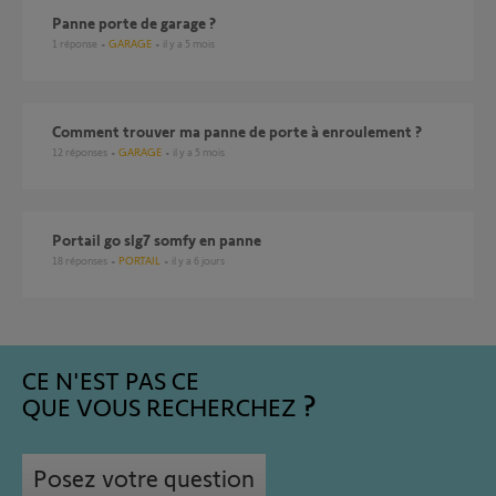
Panne porte de garage ?
1
réponse
GARAGE
il y a 5 mois
Comment trouver ma panne de porte à enroulement ?
12
réponses
GARAGE
il y a 5 mois
Portail go slg7 somfy en panne
18
réponses
PORTAIL
il y a 6 jours
CE N'EST PAS CE
QUE VOUS RECHERCHEZ
Posez votre question