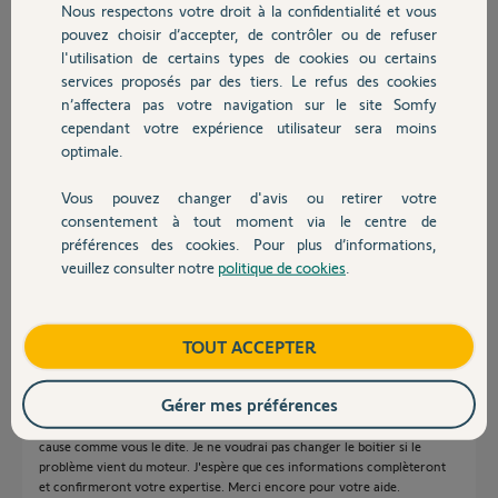
Nous respectons votre droit à la confidentialité et vous
Chauffage
pouvez choisir d’accepter, de contrôler ou de refuser
l'utilisation de certains types de cookies ou certains
Réponses
services proposés par des tiers. Le refus des cookies
Autres produits
n’affectera pas votre navigation sur le site Somfy
cependant votre expérience utilisateur sera moins
Bonjour,
optimale.
Si vous êtes certain du bon état des organes de sécurité, le boîtier Axroll
Vous pouvez changer d'avis ou retirer votre
pourrait être en dérangement, il faudra le réparer ou le remplacer.
Devis avec un pro
consentement à tout moment via le centre de
préférences des cookies. Pour plus d’informations,
Richy C.
il y a plus d'un an
veuillez consulter notre
politique de cookies
.
Contact
Boutique
TOUT ACCEPTER
Bonjour,
Merci, pour votre aide,Richy. J'ai vérifier le contact arrêt d'urgence et la
barre "palpeuse" ils fonctionnent bien. Les bornes montée/descente sont
Gérer mes préférences
toutes les deux alimentées à chaque commandes. Ma question est: La
sélection M/D se fait-elle dans le moteur? Sinon la carte est peut être en
cause comme vous le dite. Je ne voudrai pas changer le boitier si le
problème vient du moteur. J'espère que ces informations complèteront
et confirmeront votre expertise. Merci encore pour votre aide.