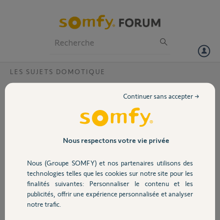
Particuliers
Professionnels
Forum
LES SUJETS DOMOTIQUE
Volet
L'alarme du détecteur de fumée se lance
Continuer sans accepter →
sans raison
Portail
Bonjour,
J'ai 2 détecteurs de fumée. un par étage.
Garage
Nous respectons votre vie privée
Le détecteur du 1er étage s'est déjà déclenché plusieurs fois sans
Nous (Groupe SOMFY) et nos partenaires utilisons des
raisons.
Sécurité
technologies telles que les cookies sur notre site pour les
C'est assez problématique....
finalités suivantes: Personnaliser le contenu et les
J'ai déjà refait la connexion puis nettoyage et s'est revenu 1 fois.
publicités, offrir une expérience personnalisée et analyser
Domotique
notre trafic.
Est-ce qu'une personne a déjà eu le souci et l'a résolu ?