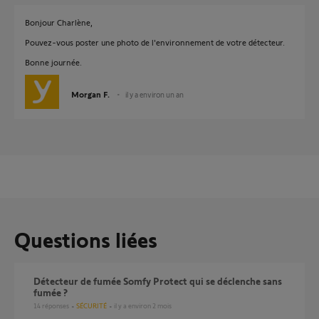
Bonjour Charlène,
Pouvez-vous poster une photo de l'environnement de votre détecteur.
Bonne journée.
Morgan F.
il y a environ un an
Questions liées
Détecteur de fumée Somfy Protect qui se déclenche sans
fumée ?
14
réponses
SÉCURITÉ
il y a environ 2 mois