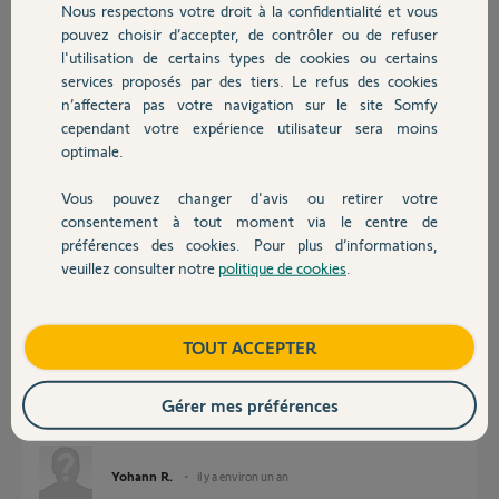
Nous respectons votre droit à la confidentialité et vous
Chauffage
Merci,
pouvez choisir d’accepter, de contrôler ou de refuser
Ludo.
l'utilisation de certains types de cookies ou certains
services proposés par des tiers. Le refus des cookies
Autres produits
Ludovic B.
n’affectera pas votre navigation sur le site Somfy
il y a plus d'un an
cependant votre expérience utilisateur sera moins
Participer au fil de discussion
optimale.
Vous pouvez changer d'avis ou retirer votre
Devis avec un pro
consentement à tout moment via le centre de
Réponses
préférences des cookies. Pour plus d’informations,
veuillez consulter notre
politique de cookies
.
Contact
Bonjour, je relance le sujet car j’ai actuellement le même soucis. Je
possède un détecteur de fumée qui s’est lancé sans raisons apparentes
Boutique
TOUT ACCEPTER
ces derniers jours. Il se déclenche actuellement la nuit ce qui est
extrêmement agaçant. Je l’ai dépoussiéré à l’aspirateur et à la bombe
d’air sec. Quelles sont les solutions aujourd’hui ? Dois-je faire passer en
Gérer mes préférences
garantie ? L’achat a été fait il y a moins d’un an.
Merci pour votre réponse.
Yohann R.
il y a environ un an