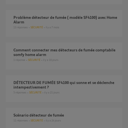
Problème détecteur de fumée ( modèle SF4100) avec Home
Alarm
13
réponses
SÉCURITÉ
il y a 7 mois
comment connecter mes détecteurs de fumée comptabile
somfy home alarm
1
réponse
SÉCURITÉ
il y a 18 jours
DÉTECTEUR DE FUMÉE SF4100 qui sonne et se déclenche
intempestivement ?
5
réponses
SÉCURITÉ
il y a 21 jours
scénario détecteur de fumée
11
réponses
SÉCURITÉ
il y a 24 jours