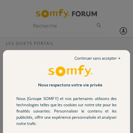
Particuliers
Professionnels
Forum
LES SUJETS PORTAIL
Volet
Portail Slidymoove 300 ne fonctionne plus
Continuer sans accepter →
subitement, quelle panne?
Portail
Bonjour,
Mon portail, avec le Slidymoove 300, a
Garage
fonctionné parfaitement depuis son
Nous respectons votre vie privée
installation (plus de 6 mois). Mais il ne
fonctionne plus depuis plusieurs jours. Le
Nous (Groupe SOMFY) et nos partenaires utilisons des
Sécurité
courant 220v arrive bien aux borne de la
technologies telles que les cookies sur notre site pour les
carte, mais le voyant Power reste eteint .
finalités suivantes: Personnaliser le contenu et les
Apres avoir changé la carte (MC6) et
publicités, offrir une expérience personnalisée et analyser
Domotique
debranche tous les b ranchements hors
notre trafic.
220v & M1, toujours pas de voyant allumé.
Quelle peux etre la panne ?