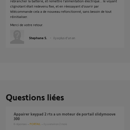
rebrancher la batterie, et remettre l'alimentation électrique... le voyant
clignotant était redevenu fixe, et en réessayant d'ouvrir par
télécommande cela a de nouveau refonctionné, sans besoin de tout
réinitialiser.
Merci de votre retour.
Stephane S.
il y a plus d'un an
Questions liées
Appairer keypad 2 rts a un moteur de portail slidymoove
300
6
réponses
PORTAIL
il y a environ 2 mois