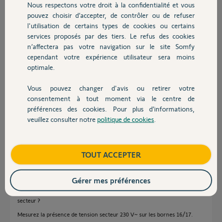
Nous respectons votre droit à la confidentialité et vous
Chauffage
pouvez choisir d’accepter, de contrôler ou de refuser
Merci de votre aide,
l'utilisation de certains types de cookies ou certains
services proposés par des tiers. Le refus des cookies
Autres produits
n’affectera pas votre navigation sur le site Somfy
cependant votre expérience utilisateur sera moins
optimale.
GICQUEL P.
Vous pouvez changer d'avis ou retirer votre
il y a plus d'un an
Devis avec un pro
consentement à tout moment via le centre de
Participer au fil de discussion
préférences des cookies. Pour plus d’informations,
veuillez consulter notre
politique de cookies
.
Contact
Réponses
Boutique
TOUT ACCEPTER
Bonjour,
Gérer mes préférences
Sur quelles bornes avez-vous branché les deux fils bleu et marron du
secteur ?
Mesurez la présence de tension secteur 230 V~ sur les bornes 16/17.