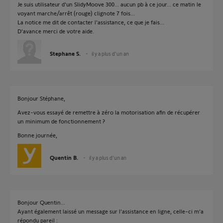
Je suis utilisateur d'un SlidyMoove 300... aucun pb à ce jour... ce matin le
voyant marche/arrêt (rouge) clignote 7 fois...
La notice me dit de contacter l'assistance, ce que je fais...
D'avance merci de votre aide.
Stephane S.
il y a plus d'un an
Bonjour Stéphane,
Avez-vous essayé de remettre à zéro la motorisation afin de récupérer
un minimum de fonctionnement ?
Bonne journée,
Quentin B.
il y a plus d'un an
Bonjour Quentin...
Ayant également laissé un message sur l'assistance en ligne, celle-ci m'a
répondu pareil :