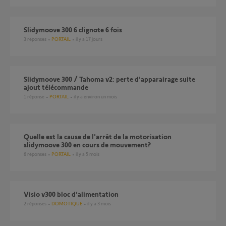
slidymoove 300 6 clignote 6 fois
3
réponses
PORTAIL
il y a 17 jours
Slidymoove 300 / Tahoma v2: perte d'apparairage suite
ajout télécommande
1
réponse
PORTAIL
il y a environ un mois
Quelle est la cause de l'arrêt de la motorisation
slidymoove 300 en cours de mouvement?
6
réponses
PORTAIL
il y a 5 mois
Visio v300 bloc d'alimentation
2
réponses
DOMOTIQUE
il y a 3 mois