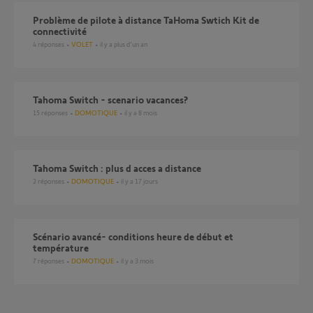
Problème de pilote à distance TaHoma Swtich Kit de
connectivité
4
réponses
VOLET
il y a plus d'un an
Tahoma Switch - scenario vacances?
15
réponses
DOMOTIQUE
il y a 8 mois
Tahoma Switch : plus d acces a distance
2
réponses
DOMOTIQUE
il y a 17 jours
Scénario avancé- conditions heure de début et
température
7
réponses
DOMOTIQUE
il y a 3 mois