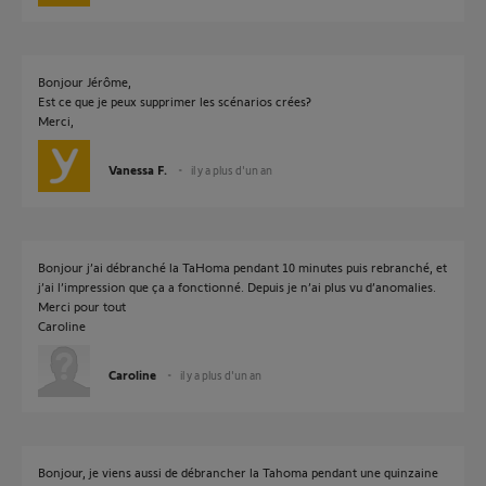
Bonjour Jérôme,
Est ce que je peux supprimer les scénarios crées?
Merci,
Vanessa F.
il y a plus d'un an
Bonjour j’ai débranché la TaHoma pendant 10 minutes puis rebranché, et
j’ai l’impression que ça a fonctionné. Depuis je n’ai plus vu d’anomalies.
Merci pour tout
Caroline
Caroline
il y a plus d'un an
Bonjour, je viens aussi de débrancher la Tahoma pendant une quinzaine