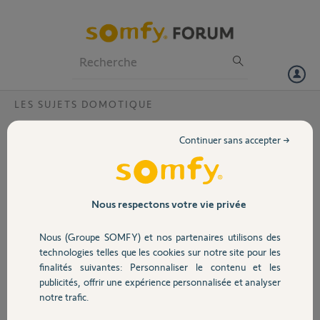
Particuliers
Professionnels
Forum
LES SUJETS DOMOTIQUE
Volet
Scénario Tahoma Version 1.29.1 (438)
Continuer sans accepter →
Bonjour,
Portail
depuis la mise à jour
l'application Tahoma
Version 1.29.1 (438) sur
Garage
Nous respectons votre vie privée
MacKook Pro (apple), je
n'ai plus accès à mon
Nous (Groupe SOMFY) et nos partenaires utilisons des
calendrier et à mes
Sécurité
technologies telles que les cookies sur notre site pour les
scénarios.
finalités suivantes: Personnaliser le contenu et les
Comment faire pour
publicités, offrir une expérience personnalisée et analyser
retrouver la planification
Domotique
notre trafic.
de l'ouverture de mes volets roulants et battants.