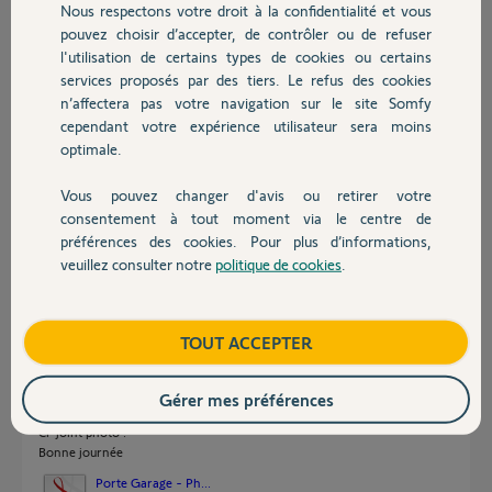
Nous respectons votre droit à la confidentialité et vous
Chauffage
pouvez choisir d’accepter, de contrôler ou de refuser
Kamel A.
l'utilisation de certains types de cookies ou certains
il y a plus d'un an
services proposés par des tiers. Le refus des cookies
Autres produits
Participer au fil de discussion
n’affectera pas votre navigation sur le site Somfy
cependant votre expérience utilisateur sera moins
optimale.
Réponses
Vous pouvez changer d'avis ou retirer votre
Devis avec un pro
consentement à tout moment via le centre de
préférences des cookies. Pour plus d’informations,
Pouvez vous poser ici une photo complète du module et des TC ?
veuillez consulter notre
politique de cookies
.
Contact
Bonne soirée
Charly
il y a plus d'un an
Boutique
TOUT ACCEPTER
Gérer mes préférences
Ci-joint photo .
Bonne journée
Porte Garage - Ph...