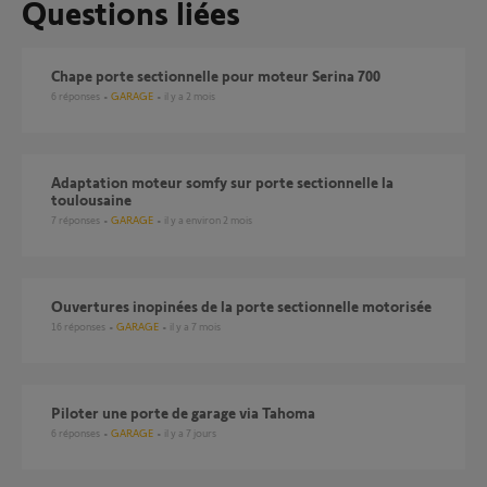
Questions liées
Chape porte sectionnelle pour moteur Serina 700
6
réponses
GARAGE
il y a 2 mois
Adaptation moteur somfy sur porte sectionnelle la
toulousaine
7
réponses
GARAGE
il y a environ 2 mois
ouvertures inopinées de la porte sectionnelle motorisée
16
réponses
GARAGE
il y a 7 mois
Piloter une porte de garage via Tahoma
6
réponses
GARAGE
il y a 7 jours