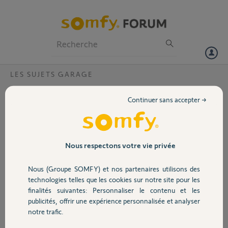
Particuliers
Professionnels
Forum
LES SUJETS GARAGE
Volet
Changement module de commande porte
Continuer sans accepter →
sectionnelle ?
Portail
Bonjour,
je souhaiterais, je vous prie, changer le module de commande porte
Garage
de garage installée il y a environ 20 ans et dont je soupçonne une
Nous respectons votre vie privée
usure normal : l'ouverture (au contraire de la fermeture) ne se fait
plus de manière systématique : aussi bien avec la télécommande que
Nous (Groupe SOMFY) et nos partenaires utilisons des
Sécurité
l'interrupteur relié de manière filaire.
technologies telles que les cookies sur notre site pour les
Ci-joint le relevé sur le module.
finalités suivantes: Personnaliser le contenu et les
Merci d'avance de votre assistance
publicités, offrir une expérience personnalisée et analyser
Domotique
notre trafic.
Porte Garage.pdf
1 Mo