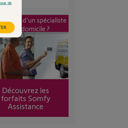
tique de
vention d'un spécialiste
TER
à mon domicile ?
Découvrez les
forfaits Somfy
Assistance