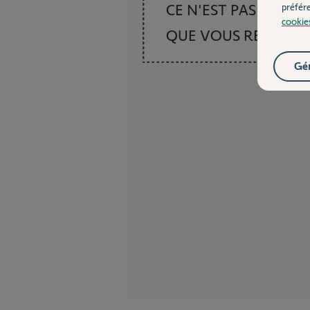
CE N'EST PAS CE
préfér
cookie
QUE VOUS RECHER
Gér