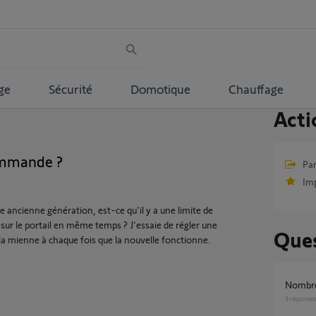
ge
Sécurité
Domotique
Chauffage
Acti
ommande ?
Par
Im
e ancienne génération, est-ce qu'il y a une limite de
r le portail en même temps ? J'essaie de régler une
Ques
a mienne à chaque fois que la nouvelle fonctionne.
Nombr
3
réponse