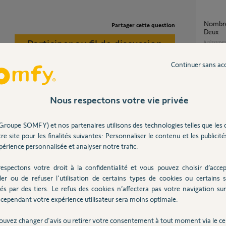
Nombre de télécommande de portail bloqué à
Partager cette question
Deux
Participer au fil de discussion
4
réponse
Continuer sans ac
Blocage sur nouveau scénario bien qu’en
dessous
 (piéton et total) ca fait 8 TC.
7
réponse
Nous respectons votre vie privée
ipements radio tels que clavier radio, Tahoma,
Groupe SOMFY) et nos partenaires utilisons des technologies telles que les 
Appai
re site pour les finalités suivantes: Personnaliser le contenu et les publicités
1
réponse
érience personnalisée et analyser notre trafic.
espectons votre droit à la confidentialité et vous pouvez choisir d’accep
Slidymoove 300 / Tahoma v2: perte
ler ou de refuser l'utilisation de certains types de cookies ou certains s
d'appar
és par des tiers. Le refus des cookies n’affectera pas votre navigation sur 
1
réponse
cependant votre expérience utilisateur sera moins optimale.
ouvez changer d'avis ou retirer votre consentement à tout moment via le ce