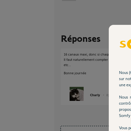
Réponses
16 canaux maxi, donc si chaque TC à 2 touches
Il faut naturellement compter les autres équ
etc...
Nous (
Bonne journée
sur not
une exp
Charly
il y a plus d'un an
Nous r
contrô
propos
Somfy 
Vous p