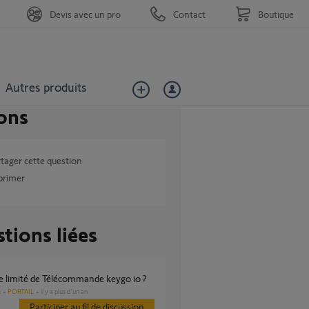
Devis avec un pro
Contact
Boutique
Autres produits
ons
tager cette question
primer
tions liées
e limité de Télécommande keygo io ?
PORTAIL
il y a plus d'un an
s
Participer au fil de discussion