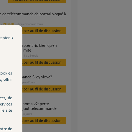
PORTAIL
il y a environ un mois
s
Participer au fil de discussion
cepter →
 du nombre limite
DOMOTIQUE
il y a 9 mois
s
Participer au fil de discussion
cookies
rage télécommande SlidyMove?
, offrir
PORTAIL
il y a plus d'un an
Participer au fil de discussion
ter, de
ervices
airage suite ajout télécommande
le site
PORTAIL
il y a 30 jours
Participer au fil de discussion
ntre de