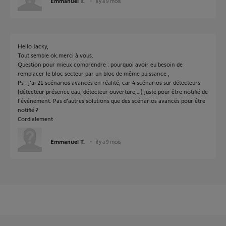
Emmanuel T.
il y a 9 mois
Hello Jacky,
Tout semble ok.merci à vous.
Question pour mieux comprendre : pourquoi avoir eu besoin de
remplacer le bloc secteur par un bloc de même puissance ,
Ps : j’ai 21 scénarios avancés en réalité, car 4 scénarios sur détecteurs
(détecteur présence eau, détecteur ouverture,…) juste pour être notifié de
l’événement. Pas d’autres solutions que des scénarios avancés pour être
notifié ?
Cordialement
Emmanuel T.
il y a 9 mois