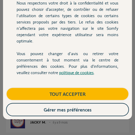
Nous respectons votre droit à la confidentialité et vous
Merci,
Chauffage
pouvez choisir d’accepter, de contrôler ou de refuser
l'utilisation de certains types de cookies ou certains
Emmanuel T.
services proposés par des tiers. Le refus des cookies
Autres produits
il y a 9 mois
n’affectera pas votre navigation sur le site Somfy
Participer au fil de discussion
cependant votre expérience utilisateur sera moins
optimale.
Vous pouvez changer d'avis ou retirer votre
Réponses
Devis avec un pro
consentement à tout moment via le centre de
préférences des cookies. Pour plus d’informations,
veuillez consulter notre
politique de cookies
.
Contact
Bonsoir Emmanuel
La suppression des scénarios est logique et non physique.
Il faut que l'information remonte sur les serveurs.
Boutique
TOUT ACCEPTER
Vous pouvez essayez de resynchroniser la tahoma avec les serveurs
https://forum.somfy.fr/questions/3511201-retex-tahoma-erreur-
communication
Gérer mes préférences
JACKY M.
il y a 9 mois