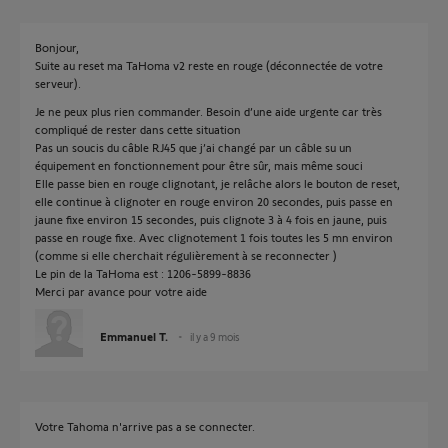
Bonjour,
Suite au reset ma TaHoma v2 reste en rouge (déconnectée de votre
serveur).
Je ne peux plus rien commander. Besoin d’une aide urgente car très
compliqué de rester dans cette situation
Pas un soucis du câble RJ45 que j’ai changé par un câble su un
équipement en fonctionnement pour être sûr, mais même souci
Elle passe bien en rouge clignotant, je relâche alors le bouton de reset,
elle continue à clignoter en rouge environ 20 secondes, puis passe en
jaune fixe environ 15 secondes, puis clignote 3 à 4 fois en jaune, puis
passe en rouge fixe. Avec clignotement 1 fois toutes les 5 mn environ
(comme si elle cherchait régulièrement à se reconnecter )
Le pin de la TaHoma est : 1206-5899-8836
Merci par avance pour votre aide
Emmanuel T.
il y a 9 mois
Votre Tahoma n'arrive pas a se connecter.