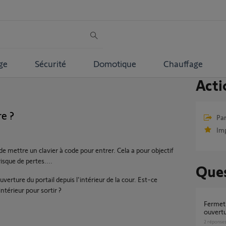
ge
Sécurité
Domotique
Chauffage
Acti
re ?
Par
Im
 de mettre un clavier à code pour entrer. Cela a pour objectif
isque de pertes....
Ques
verture du portail depuis l'intérieur de la cour. Est-ce
intérieur pour sortir ?
Fermeture portail coulissant impossible
ouvertu
2
réponse