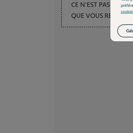
CE N'EST PAS CE
préfér
cookie
QUE VOUS RECHER
Gér