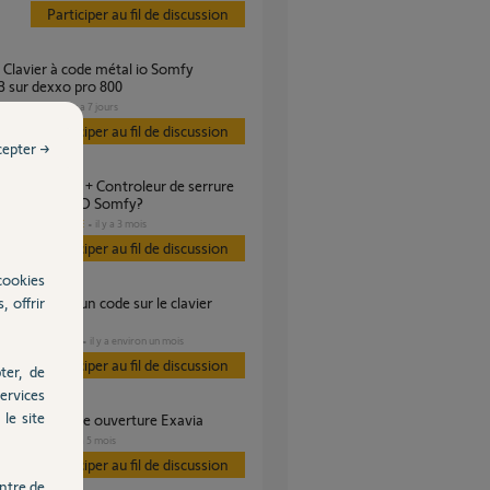
Participer au fil de discussion
 sur dexxo pro 800
GARAGE
il y a 7 jours
s
Participer au fil de discussion
cepter →
avier à code IO Somfy?
DOMOTIQUE
il y a 3 mois
es
Participer au fil de discussion
cookies
, offrir
ur?
DOMOTIQUE
il y a environ un mois
s
Participer au fil de discussion
ter, de
ervices
le site
ème commande ouverture Exavia
PORTAIL
il y a 5 mois
s
Participer au fil de discussion
ntre de