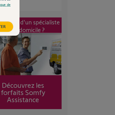
tique de
vention d'un spécialiste
TER
à mon domicile ?
Découvrez les
forfaits Somfy
Assistance