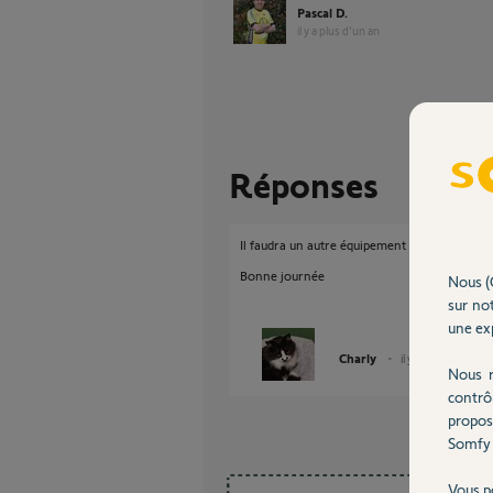
Pascal D.
il y a plus d'un an
Réponses
Il faudra un autre équipement interne, soit un
Bonne journée
Nous (
sur not
une exp
Charly
il y a plus d'un an
Nous r
contrô
propos
Somfy 
Vous p