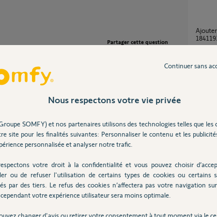
Ajouter Clavier à code métal io Somfy
1841193
Partager cette question
3
réponse
Participer au fil de discussion
Continuer sans ac
Cablage Porte Bel'm + Controleur de serrure
IO + Cl
Nous respectons votre vie privée
18
répons
 clavier à codes ou à clef.
Groupe SOMFY) et nos partenaires utilisons des technologies telles que les 
re site pour les finalités suivantes: Personnaliser le contenu et les publicités
Comment attribuer un code sur le clavier
intérie
érience personnalisée et analyser notre trafic.
2
réponse
espectons votre droit à la confidentialité et vous pouvez choisir d’accep
ler ou de refuser l'utilisation de certains types de cookies ou certains s
és par des tiers. Le refus des cookies n’affectera pas votre navigation sur 
Probl
cependant votre expérience utilisateur sera moins optimale.
5
réponse
ouvez changer d'avis ou retirer votre consentement à tout moment via le ce