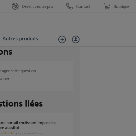
Devis avec un pro
Contact
Boutique
Autres produits
ons
tager cette question
primer
tions liées
re aussitot
PORTAIL
il y a environ 2 mois
s