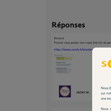
Réponses
Bonjour
Pouvez vous poster une copie d'écran du par
https://www.somfy.fr/assistance/faq?questio
Nous (
JACKY M.
il y a plus d'un
sur not
une exp
Nous r