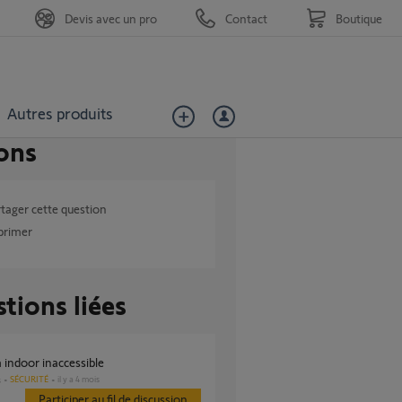
Devis avec un pro
Contact
Boutique
Autres produits
ons
tager cette question
primer
tions liées
 indoor inaccessible
SÉCURITÉ
il y a 4 mois
s
Participer au fil de discussion