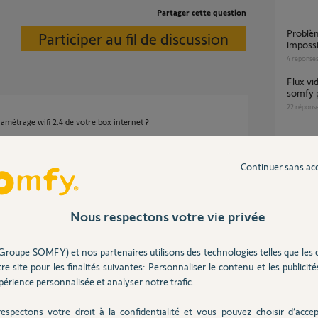
Partager cette question
problème camera Indoor reste allumé en vert
Participer au fil de discussion
impossib
4
réponse
Flux video indisponible - caméra indoor -
somfy 
22
répons
amétrage wifi 2.4 de votre box internet ?
n=quels-sont-l...
Pb de 
Continuer sans ac
80
répons
Problème ouverture volet caméra Somfy
indoor
Nous respectons votre vie privée
7
réponse
Groupe SOMFY) et nos partenaires utilisons des technologies telles que les 
 an
re site pour les finalités suivantes: Personnaliser le contenu et les publicités
érience personnalisée et analyser notre trafic.
Inter
espectons votre droit à la confidentialité et vous pouvez choisir d’accep