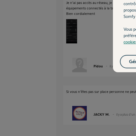
Je n'ai pas accès au réseau, je ne suis pas che
contrô
équipements connectés à la tahoma fonctionn
propos
Bien cordialement
Somfy 
Vous p
préfér
cookie
Gér
Pidou
il y a plus d'un an
Si vous n'êtes pas sur place personne ne peut
JACKY M.
il y a plus d'un