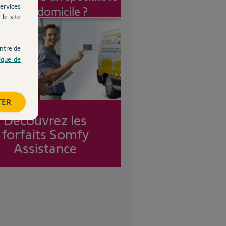
ervices
à mon domicile ?
le site
ntre de
tique de
TER
Découvrez les
forfaits Somfy
Assistance