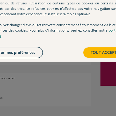
z moi mais je sais que le reste de les
ler ou de refuser l'utilisation de certains types de cookies ou certains s
e en wifi. Et hier ma caméra fonctionnait .
és par des tiers. Le refus des cookies n’affectera pas votre navigation sur 
cependant votre expérience utilisateur sera moins optimale.
ouvez changer d'avis ou retirer votre consentement à tout moment via le ce
ences des cookies. Pour plus d’informations, veuillez consulter notre
poli
s
.
er mes préférences
TOUT ACCEP
 vous aider.
 an