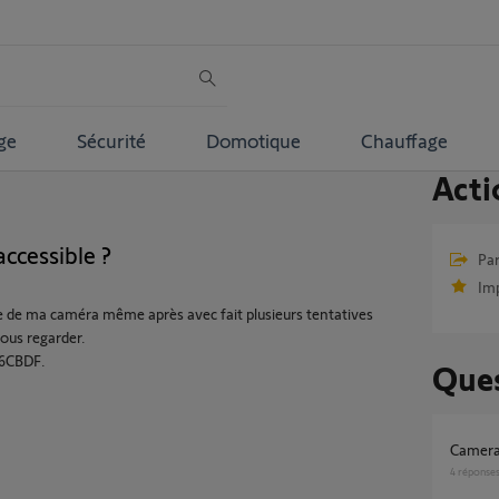
ge
Sécurité
Domotique
Chauffage
Acti
ccessible ?
Par
Im
ive de ma caméra même après avec fait plusieurs tentatives
ous regarder.
06CBDF.
Ques
Camera
4
réponse