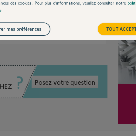
ences des cookies. Pour plus d’informations, veuillez consulter notre
poli
ne pas, en revanche le portail est bien
s
.
ème résolu
Inter
er mes préférences
TOUT ACCEP
Posez votre question
CHEZ