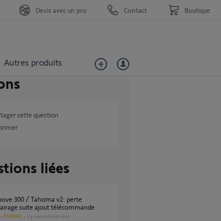
Devis avec un pro
Contact
Boutique
Autres produits
ons
tager cette question
primer
tions liées
airage suite ajout télécommande
PORTAIL
il y a environ un mois