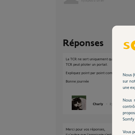
il y a plus d'un an
Réponses
La TCR ne sert uniquement que pour le tran
TCR peut piloter un portail.
Expliquez point par point comment vous proc
Nous (
sur not
Bonne journée
une exp
Nous r
Charly
il y a plus d'un an
contrô
propos
Somfy 
Merci pour vos réponses,
Vous p
il s'avère que l'appairage s'est correctemen