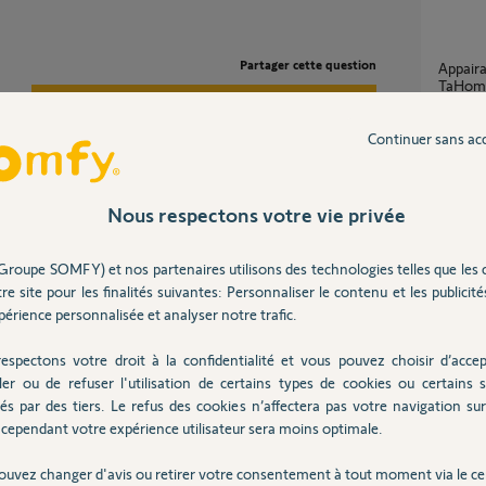
Partager cette question
Appairage elixo 500 3s plus M io avec
TaHoma
Participer au fil de discussion
4
réponse
Continuer sans ac
Conne
26
répons
Nous respectons votre vie privée
sfert du moteur à Tahoma, en aucun cas cette
édez pour l'affectation.
Groupe SOMFY) et nos partenaires utilisons des technologies telles que les 
Probl
re site pour les finalités suivantes: Personnaliser le contenu et les publicités
4
réponse
érience personnalisée et analyser notre trafic.
espectons votre droit à la confidentialité et vous pouvez choisir d’accep
Appairage moteur portail Slidymoove RTS
ler ou de refuser l'utilisation de certains types de cookies ou certains s
avec b
és par des tiers. Le refus des cookies n’affectera pas votre navigation sur 
7
réponse
cependant votre expérience utilisateur sera moins optimale.
ouvez changer d'avis ou retirer votre consentement à tout moment via le ce
t effectué, mais que la commande du portail