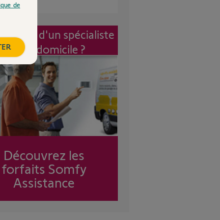
tique de
vention d'un spécialiste
TER
à mon domicile ?
Découvrez les
forfaits Somfy
Assistance