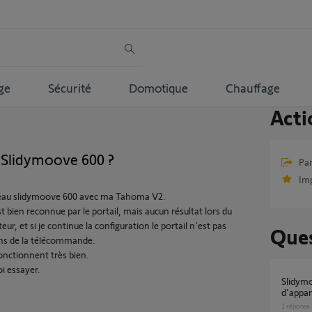
ge
Sécurité
Domotique
Chauffage
Acti
Slidymoove 600 ?
Par
Im
eau slidymoove 600 avec ma Tahoma V2.
bien reconnue par le portail, mais aucun résultat lors du
, et si je continue la configuration le portail n'est pas
Ques
ons de la télécommande.
nctionnent très bien.
oi essayer.
Slidymoove 300 / Tahoma v2: perte
d'appar
1
réponse