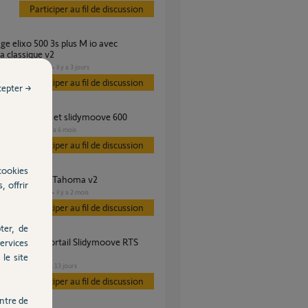
Participer au fil de discussion
 classique v2
DOMOTIQUE
il y a 3 jours
s
Participer au fil de discussion
cepter →
xion TaHoma et slidymoove 600
PORTAIL
il y a 4 mois
es
Participer au fil de discussion
cookies
ème appairage Tahoma v2
, offrir
DOMOTIQUE
il y a 2 mois
s
Participer au fil de discussion
ter, de
ervices
ox Tahoma
le site
PORTAIL
il y a 13 jours
s
Participer au fil de discussion
ntre de