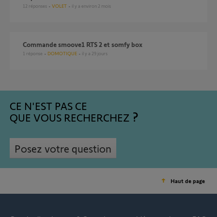
12
réponses
VOLET
il y a environ 2 mois
commande smoove1 RTS 2 et somfy box
1
réponse
DOMOTIQUE
il y a 29 jours
CE N'EST PAS CE
QUE VOUS RECHERCHEZ
Posez votre question
Haut de page