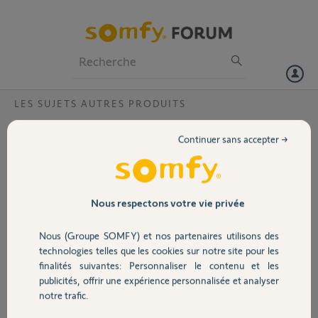
Particuliers
Professionnels
Forum
LES SUJETS AUTRES PRODUITS
Volet
Reprogrammation tlc SITUO 1 RTS
Continuer sans accepter →
Bonjour,
Portail
Suite à la panne de mon ancienne télécommande TELIS 1 RTS, je
cherche la procédure à suivre pour programmer la tlc SITUO 1 RTS sur
le store.
Garage
Nous respectons votre vie privée
Par avance merci de vos retours
Nous (Groupe SOMFY) et nos partenaires utilisons des
Sécurité
technologies telles que les cookies sur notre site pour les
V C.
finalités suivantes: Personnaliser le contenu et les
il y a plus d'un an
publicités, offrir une expérience personnalisée et analyser
Domotique
Participer au fil de discussion
notre trafic.