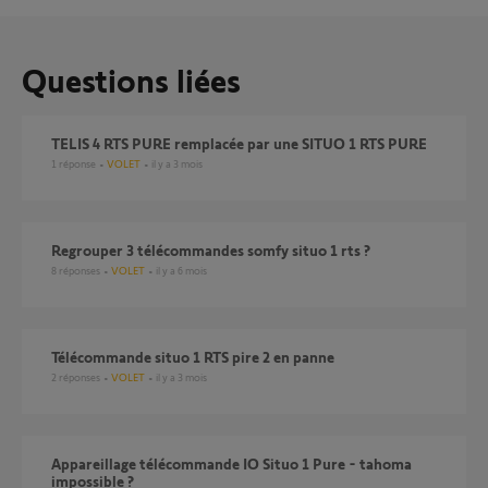
Questions liées
TELIS 4 RTS PURE remplacée par une SITUO 1 RTS PURE
1
réponse
VOLET
il y a 3 mois
regrouper 3 télécommandes somfy situo 1 rts ?
8
réponses
VOLET
il y a 6 mois
Télécommande situo 1 RTS pire 2 en panne
2
réponses
VOLET
il y a 3 mois
appareillage télécommande IO Situo 1 Pure - tahoma
impossible ?