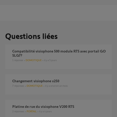
Questions liées
Compatibilité visiophone 500 module RTS avec portail GO
SLG7?
1
réponse
DOMOTIQUE
il y a 5 jours
Changement visiophone v250
7
réponses
DOMOTIQUE
il y a environ un mois
Platine de rue du visiophone V200 RTS
2
réponses
PORTAIL
il y a 4 jours