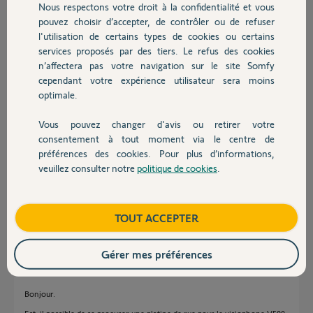
Nous respectons votre droit à la confidentialité et vous
Chauffage
pouvez choisir d’accepter, de contrôler ou de refuser
l'utilisation de certains types de cookies ou certains
Réponses
services proposés par des tiers. Le refus des cookies
Autres produits
n’affectera pas votre navigation sur le site Somfy
cependant votre expérience utilisateur sera moins
Non, je crains qu'il fasse changer le vidéo complet.
optimale.
Bonne soirée à vous
Vous pouvez changer d'avis ou retirer votre
Devis avec un pro
Charly
il y a plus d'un an
consentement à tout moment via le centre de
préférences des cookies. Pour plus d’informations,
veuillez consulter notre
politique de cookies
.
Contact
Ah mince. Merci pour l'information. Cdlt
Boutique
TOUT ACCEPTER
Thierry M.
il y a plus d'un an
Gérer mes préférences
Bonjour.