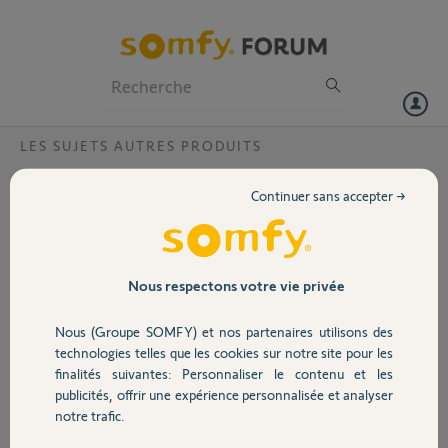
Particuliers
Professionnels
Forum
LES SUJETS AUTRES PRODUITS
Volet
Changement écran visiophone
Continuer sans accepter →
Bonjour,
Portail
Bonjour. Est-il possible de changer un écran de visiophone V500 ref
2401446 ? J'ai eu droit à des dégradations.
Garage
Nous respectons votre vie privée
Merci,
Nous (Groupe SOMFY) et nos partenaires utilisons des
Thierry
Sécurité
technologies telles que les cookies sur notre site pour les
finalités suivantes: Personnaliser le contenu et les
Thierry M.
publicités, offrir une expérience personnalisée et analyser
il y a plus d'un an
Domotique
notre trafic.
Participer au fil de discussion