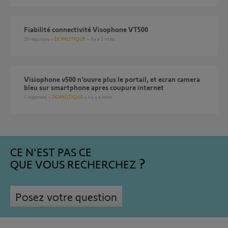
Fiabilité connectivité Visophone VT500
10
réponses
DOMOTIQUE
il y a 2 mois
Visiophone v500 n’ouvre plus le portail, et ecran camera
bleu sur smartphone apres coupure internet
4
réponses
DOMOTIQUE
il y a 4 mois
CE N'EST PAS CE
QUE VOUS RECHERCHEZ
Posez votre question