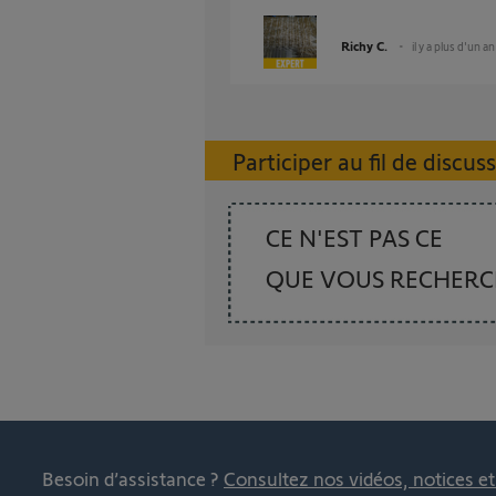
Richy C.
il y a plus d'un an
Participer au fil de discus
CE N'EST PAS CE
QUE VOUS RECHER
Besoin d’assistance ?
Consultez nos vidéos, notices e