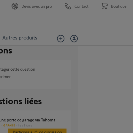
Devis avec un pro
Contact
Boutique
Autres produits
ons
tager cette question
primer
tions liées
r une porte de garage via Tahoma
GARAGE
il y a 8 jours
s
Participer au fil de discussion