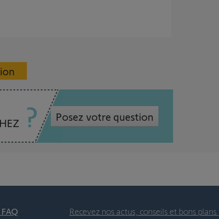
sion
Posez votre question
CHEZ
t FAQ
Recevez nos actus, conseils et bons plans 