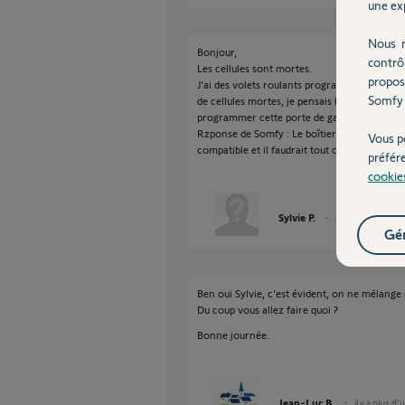
une exp
Nous r
Bonjour,
contrô
Les cellules sont mortes.
propos
J'ai des volets roulants programmables sur a
Somfy 
de cellules mortes, je pensais les changer pa
programmer cette porte de garage sur l'appl
Rzponse de Somfy : Le boîtier elletronica n'
Vous p
compatible et il faudrait tout changer . Cord
préfér
cookie
Sylvie P.
il y a plus d'un an
Gér
Ben oui Sylvie, c'est évident, on ne mélange p
Du coup vous allez faire quoi ?
Bonne journée.
Jean-Luc B.
il y a plus d'