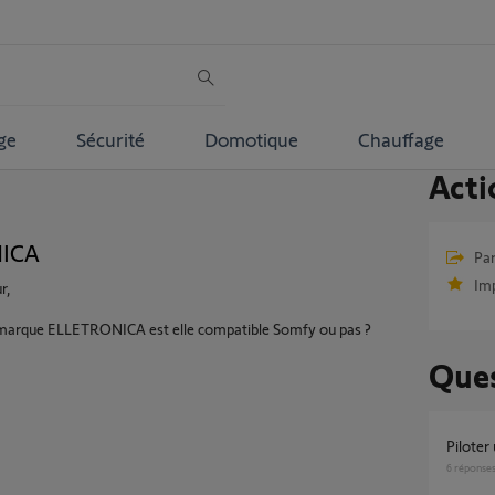
ge
Sécurité
Domotique
Chauffage
Acti
NICA
Par
Im
r,
marque ELLETRONICA est elle compatible Somfy ou pas ?
Ques
Pilote
6
réponse