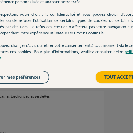
érience personnalisée et analyser notre trafic.
espectons votre droit à la confidentialité et vous pouvez choisir d’accep
ler ou de refuser l'utilisation de certains types de cookies ou certains s
és par des tiers. Le refus des cookies n’affectera pas votre navigation sur 
pplication mobile somfy. Et à cette occasion
cependant votre expérience utilisateur sera moins optimale.
r des cellules somfy qui m'aurait permis de
ication somfy.
est pas
ouvez changer d'avis ou retirer votre consentement à tout moment via le ce
ialement.
ences des cookies. Pour plus d’informations, veuillez consulter notre
poli
s
.
er mes préférences
TOUT ACCEP
as les torchons et les serviettes.
un an