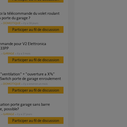
a porte du garage ?
DOMOTIQUE
il y a 16 jours
s
Participer au fil de discussion
33PP
GARAGE
il y a 3 mois
s
Participer au fil de discussion
Switch porte de garage enroulement
DOMOTIQUE
il y a environ un mois
s
Participer au fil de discussion
e, possible?
GARAGE
il y a 27 jours
s
Participer au fil de discussion