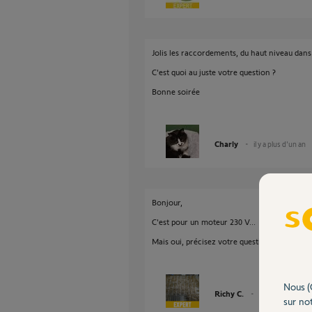
Jolis les raccordements, du haut niveau dans 
C'est quoi au juste votre question ?
Bonne soirée
Charly
il y a plus d'un an
Bonjour,
C'est pour un moteur 230 V...
Mais oui, précisez votre question .
Nous (
Richy C.
il y a plus d'un an
sur not