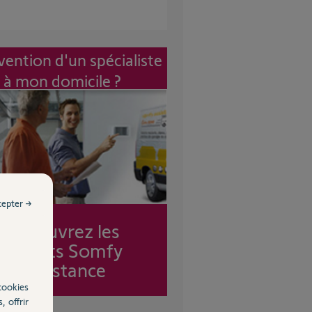
vention d'un spécialiste
à mon domicile ?
cepter →
Découvrez les
forfaits Somfy
Assistance
cookies
, offrir