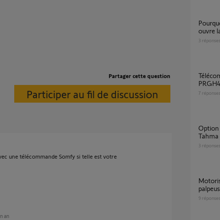
pourquoi la télécommande du volet roulant
ouvre l
3
réponse
Télécommande pour V2 Elettronica
Partager cette question
PRGH4
Participer au fil de discussion
7
réponse
Option "ventilation" + "ouverture a X%"
Tahma 
3
réponse
vec une télécommande Somfy si telle est votre
Motorisation porte garage sans barre
palpeus
9
réponse
un an