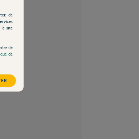
ter, de
ervices
le site
ntre de
tique de
TER