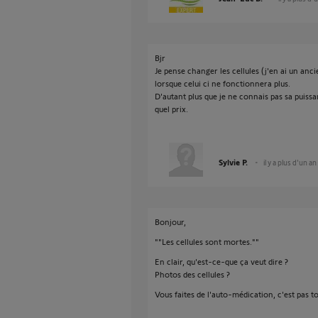
Bjr
Je pense changer les cellules (j'en ai un ancie
lorsque celui ci ne fonctionnera plus.
D'autant plus que je ne connais pas sa puissa
quel prix.
Sylvie P.
il y a plus d'un an
Bonjour,
""Les cellules sont mortes.""
En clair, qu'est-ce-que ça veut dire ?
Photos des cellules ?
Vous faites de l'auto-médication, c'est pas to