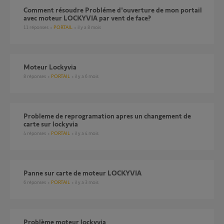
Comment résoudre Probléme d'ouverture de mon portail
avec moteur LOCKYVIA par vent de face?
11
réponses
PORTAIL
il y a 8 mois
Moteur Lockyvia
8
réponses
PORTAIL
il y a 6 mois
probleme de reprogramation apres un changement de
carte sur lockyvia
4
réponses
PORTAIL
il y a 4 mois
Panne sur carte de moteur LOCKYVIA
6
réponses
PORTAIL
il y a 3 mois
Problème moteur lockyvia