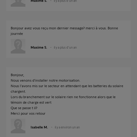
Maxime S.
il y a plus d'un an
Bonjour avez vous reçu mon dernier message? merci à vous. Bonne
journée
Maxime S.
il y a plus d'un an
Bonjour,
Nous venons d'installer notre motorisation.
Nous l'avons mis sur le secteur en attendant que les batteries du solaire
chargent.
Lors du branchement sur le solaire rien ne fonctionne alors que le
témoin de charge est vert
Que se passe t il?
Merci pour vos retour
Isabelle M.
il y a environ un an