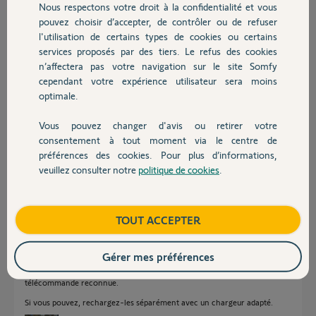
Nous respectons votre droit à la confidentialité et vous
rebranché les fils. De plus je n'ai pas
Chauffage
pouvez choisir d’accepter, de contrôler ou de refuser
encore branché le gyrophare ni les cellules. Voici la photo. merci à
l'utilisation de certains types de cookies ou certains
vous.
services proposés par des tiers. Le refus des cookies
Autres produits
Merci,
n’affectera pas votre navigation sur le site Somfy
cependant votre expérience utilisateur sera moins
optimale.
Maxime S.
il y a plus d'un an
Vous pouvez changer d'avis ou retirer votre
Participer au fil de discussion
Devis avec un pro
consentement à tout moment via le centre de
préférences des cookies. Pour plus d’informations,
veuillez consulter notre
politique de cookies
.
Contact
Réponses
Boutique
TOUT ACCEPTER
Bonjour,
Les batteries du solaire ne sont peut-être pas assez chargées.
Gérer mes préférences
Mesurez la tension de chaque batterie en veille et pendant l'appui sur une
télécommande reconnue.
Si vous pouvez, rechargez-les séparément avec un chargeur adapté.