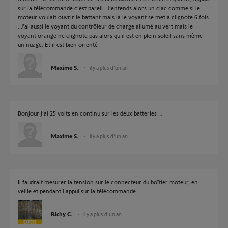
sur la télécommande c’est pareil . J’entends alors un clac comme si le
moteur voulait ouvrir le battant mais là le voyant se met à clignote 6 fois
. J’ai aussi le voyant du contrôleur de charge allumé au vert mais le
voyant orange ne clignote pas alors qu’il est en plein soleil sans même
un nuage. Et il est bien orienté .
Maxime S.
il y a plus d'un an
Bonjour j’ai 25 volts en continu sur les deux batteries ….
Maxime S.
il y a plus d'un an
Il faudrait mesurer la tension sur le connecteur du boîtier moteur, en
veille et pendant l'appui sur la télécommande.
Richy C.
il y a plus d'un an