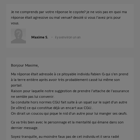
Je ne comprends par votre réponse le coyote? je ne vois pas en quoi ma
réponse était agressive ou mal venue? desolé si vous l'avez pris pour
vous.
Maxime S.
il y a environ un an
Bonjour Maxime,
Ma réponse était adressée à ce pitoyable individu Fabien G qui s'en prend
à la terre entière après avoir très probablement cassé lui même son
portail.
Raison pour laquelle notre suggestion de prendre l'attache de l'assurance
ne semble pas lui convenir.
Sa conduite hors normes CGU fait suite à un squat sur le sujet d'un autre
(le vôtre) ce qui constitue déjà un encart aux CGU..
On dirait un coucou qui pique le nid d'un autre pour lui manger ses œufs.
Ca va très bien avec le personnage et la mentalité qui émane dans son
dernier message.
Soyez tranquille, au moindre faux pas de cet individu et il sera radié