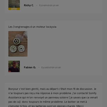
Richy C.
il y a environ un an
Les 3 engrenages d un moteur lockyvia
Fabien G.
il y a environ un an
Bonjour c'est bien gentil, mais au départ c'était mon fil de discussion. Je
n'ai toujours pas reçu ma réponse à mon problème. j'ai contacté Somfy
Assistance qui m'on renvoyé un panneau solaire ( je savais que ca venait
pas de ca). donc toujours le même problème. Le boitier se met à
clignoter 6 fois, et les batteries sont en pleines charge. Merci