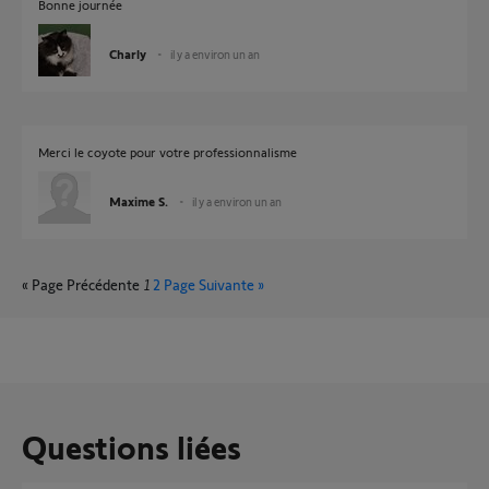
Bonne journée
Charly
il y a environ un an
Merci le coyote pour votre professionnalisme
Maxime S.
il y a environ un an
« Page Précédente
1
2
Page Suivante »
Questions liées