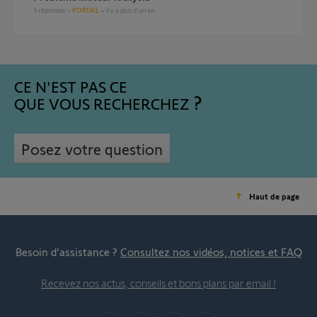
3
réponses
PORTAIL
il y a plus d'un an
CE N'EST PAS CE
QUE VOUS RECHERCHEZ
Posez votre question
Haut de page
Besoin d’assistance ?
Consultez nos vidéos, notices et FAQ
Recevez nos actus, conseils et bons plans par email !