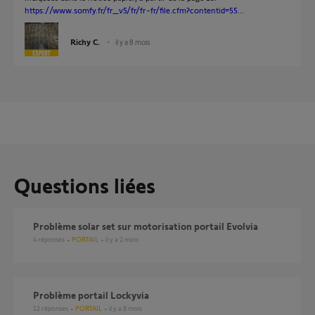
https://www.somfy.fr/fr_v5/fr/fr-fr/file.cfm?contentid=55...
Richy C.
il y a 8 mois
Questions liées
Problème solar set sur motorisation portail Evolvia
4
réponses
PORTAIL
il y a 2 mois
Problème portail Lockyvia
12
réponses
PORTAIL
il y a 8 mois