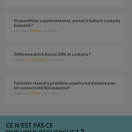
photocellules supplémentaires, portail à battant Lockyvia
Essential ?
5
réponses
PORTAIL
il y a 6 mois
Différence entre Axovia 220b et Lockyvia ?
1
réponse
DOMOTIQUE
il y a 6 mois
Comment résoudre problème ouverture à distance avec
kit connectivité SGS essential?
2
réponses
PORTAIL
il y a 6 mois
CE N'EST PAS CE