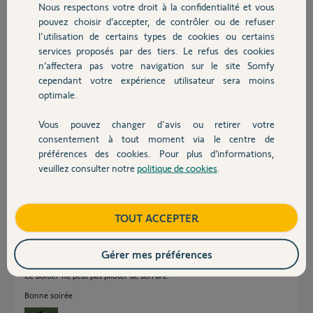
Nous respectons votre droit à la confidentialité et vous
Chauffage
pouvez choisir d’accepter, de contrôler ou de refuser
Merci,
l'utilisation de certains types de cookies ou certains
services proposés par des tiers. Le refus des cookies
Autres produits
Hubert C.
n’affectera pas votre navigation sur le site Somfy
il y a 8 mois
cependant votre expérience utilisateur sera moins
Participer au fil de discussion
optimale.
Vous pouvez changer d'avis ou retirer votre
Devis avec un pro
consentement à tout moment via le centre de
Réponses
préférences des cookies. Pour plus d’informations,
veuillez consulter notre
politique de cookies
.
Contact
Il est techniquement impossible que le portail s'entrouvre par une contre
poussée quelconque !
Boutique
TOUT ACCEPTER
Pouvez vous posez ici une photo du portail fermé vu de l'inter ainsi que
de chaque bras vu de dessus.
Gérer mes préférences
Il y a obligatoirement une erreur de pose qqs part.
Ce boitier ne peut pas piloter de serrure.
Bonne soirée