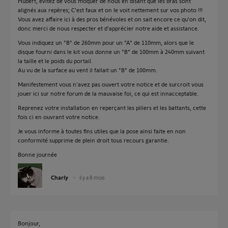
Hubert, évitez de vous moquer de nous en disant que les bras sont
alignés aux repères; C'est faux et on le voit nettement sur vos photo !!!
Vous avez affaire ici à des pros bénévoles et on sait encore ce qu'on dit,
donc merci de nous respecter et d'apprécier notre aide et assistance.
Vous indiquez un "B" de 260mm pour un "A" de 110mm, alors que le
disque fourni dans le kit vous donne un "B" de 100mm à 240mm suivant
la taille et le poids du portail.
Au vu de la surface au vent il fallait un "B" de 100mm.
Manifestement vous n'avez pas ouvert votre notice et de surcroit vous
jouer ici sur notre forum de la mauvaise foi, ce qui est innacceptable.
Reprenez votre installation en reperçant les piliers et les battants, cette
fois ci en ouvrant votre notice.
Je vous informe à toutes fins utiles que la pose ainsi faite en non
conformité supprime de plein droit tous recours garantie.
Bonne journée
Charly
il y a 8 mois
Bonjour,