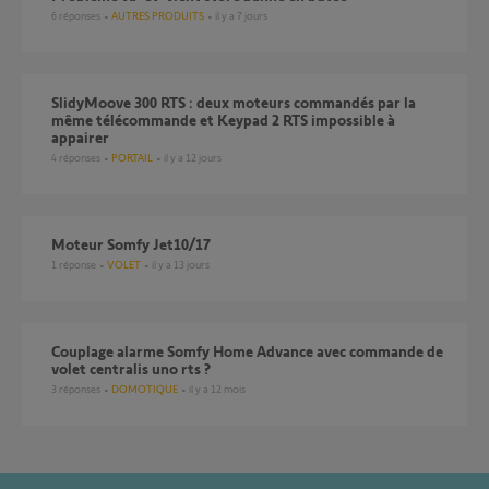
6
réponses
AUTRES PRODUITS
il y a 7 jours
SlidyMoove 300 RTS : deux moteurs commandés par la
même télécommande et Keypad 2 RTS impossible à
appairer
4
réponses
PORTAIL
il y a 12 jours
Moteur Somfy Jet10/17
1
réponse
VOLET
il y a 13 jours
Couplage alarme Somfy Home Advance avec commande de
volet centralis uno rts ?
3
réponses
DOMOTIQUE
il y a 12 mois