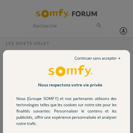
Particuliers
Professionnels
Forum
LES SUJETS VOLET
Volet
Inversion moteur SOMFY avec commande
Continuer sans accepter →
UNO RTS
Portail
Bonjour,
Nous avons remplacé le
Garage
moteur d'un volet
Nous respectons votre vie privée
roulant commandé par
une commande centralis
Nous (Groupe SOMFY) et nos partenaires utilisons des
Sécurité
Uno RTS mais le moteur
technologies telles que les cookies sur notre site pour les
tourne à l'envers.
finalités suivantes: Personnaliser le contenu et les
Nous avons tenté
publicités, offrir une expérience personnalisée et analyser
Domotique
d'inverser le sens de
notre trafic.
rotation en suivant les
tutos avec la commande somfy ordinaire mais sans succès!