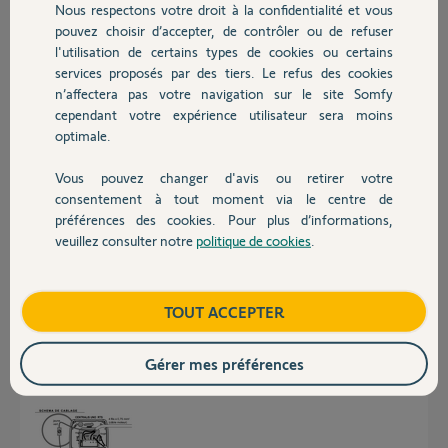
Nous respectons votre droit à la confidentialité et vous
Chauffage
Nous ne trouvons pas de solution.
pouvez choisir d’accepter, de contrôler ou de refuser
Est-ce que vous pouvez nous aider?
l'utilisation de certains types de cookies ou certains
Merci
services proposés par des tiers. Le refus des cookies
Autres produits
Excellente journée
n’affectera pas votre navigation sur le site Somfy
cependant votre expérience utilisateur sera moins
Roland L.
optimale.
il y a plus d'un an
Participer au fil de discussion
Vous pouvez changer d'avis ou retirer votre
Devis avec un pro
consentement à tout moment via le centre de
préférences des cookies. Pour plus d’informations,
veuillez consulter notre
politique de cookies
.
Réponses
Contact
Boutique
TOUT ACCEPTER
Bonjour
Est-ce que vous avez respecté le câblage ?
La position des fils marron et noir est importante.
Gérer mes préférences
Bonne journée.