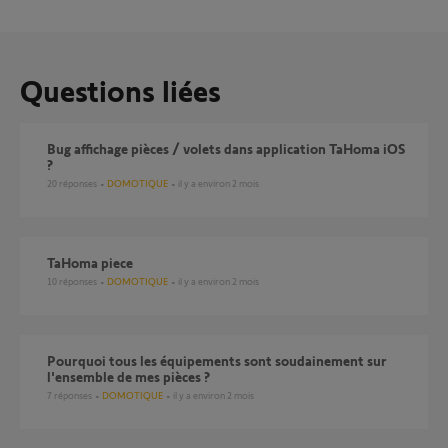
Questions liées
Bug affichage pièces / volets dans application TaHoma iOS
?
20
réponses
DOMOTIQUE
il y a environ 2 mois
TaHoma piece
10
réponses
DOMOTIQUE
il y a environ 2 mois
Pourquoi tous les équipements sont soudainement sur
l'ensemble de mes pièces ?
7
réponses
DOMOTIQUE
il y a environ 2 mois