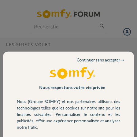
Particuliers
Professionnels
Forum
LES SUJETS VOLET
Volet
Pièce pour volet
Continuer sans accepter →
Bonjour,
Portail
J'ai mon volet qui est cassé et je cherche
une solution pour remplacer cette pièce.
Garage
Nous respectons votre vie privée
Merci d'avance,
Nous (Groupe SOMFY) et nos partenaires utilisons des
Sécurité
technologies telles que les cookies sur notre site pour les
finalités suivantes: Personnaliser le contenu et les
publicités, offrir une expérience personnalisée et analyser
Domotique
notre trafic.