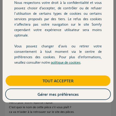
Nous respectons votre droit à la confidentialité et vous
Chauffage
pouvez choisir d’accepter, de contrôler ou de refuser
fulk F.
l'utilisation de certains types de cookies ou certains
il y a plus d'un an
services proposés par des tiers. Le refus des cookies
Autres produits
Participer au fil de discussion
n’affectera pas votre navigation sur le site Somfy
cependant votre expérience utilisateur sera moins
optimale.
Réponses
Vous pouvez changer d'avis ou retirer votre
Devis avec un pro
consentement à tout moment via le centre de
préférences des cookies. Pour plus d’informations,
Voyez sur "piecesvolet"; Sinon il faudra tout changer le coffre.
veuillez consulter notre
politique de cookies
.
Contact
Bonne journée
Charly
il y a plus d'un an
Boutique
TOUT ACCEPTER
Gérer mes préférences
Merci pour votre réponse rapide.
C'est quoi le nom de cette pièce s'il vous plaît ?
ca va m'aider à la retrouver sur le site des pièces.