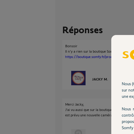
Réponses
Bonsoir
Il n'y a rien sur la boutique Somfy
https://boutique.somfy.fr/produits/camera-s
JACKY M.
il y a plus d'un
Nous (
sur not
une exp
Merci Jacky,
Nous r
J'ai vu aussi que sur la boutique il y avait un
contrô
est prévu une nouvelle caméra indoor.
propos
Somfy 