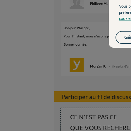
Philippe M.
il y a plus d'
Vous p
préfér
cookie
Bonjour Philippe,
Pour l'instant, nous n'avons pas de commun
Gér
Bonne journée.
Morgan F.
il y a plus d'un
Participer au fil de discus
CE N'EST PAS CE
QUE VOUS RECHER