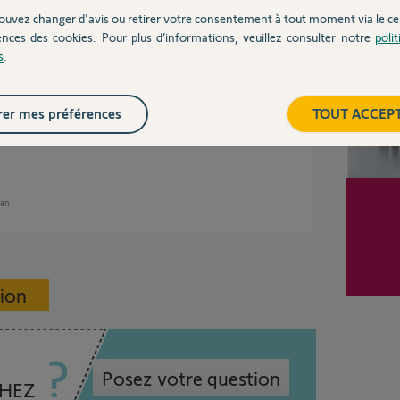
un an
ouvez changer d'avis ou retirer votre consentement à tout moment via le ce
ences des cookies. Pour plus d’informations, veuillez consulter notre
poli
s
.
ication.
er mes préférences
TOUT ACCEP
 an
sion
Posez votre question
CHEZ