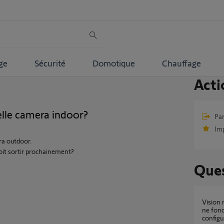
ge
Sécurité
Domotique
Chauffage
Acti
elle camera indoor?
Par
Im
ra outdoor.
oit sortir prochainement?
Ques
Vision nocturne automatique caméra indoor
ne fonc
configu