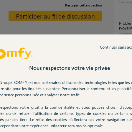
4
réponse
Partager cette question
Participer au fil de discussion
Problème réinitialisation Somfy indoor
(voyant
2
réponse
Mauva
Continuer sans ac
5
réponse
urveillance.html
Nous respectons votre vie privée
Camér
38
répons
 an
Groupe SOMFY) et nos partenaires utilisons des technologies telles que les 
Panne
re site pour les finalités suivantes: Personnaliser le contenu et les publicités
21
répons
érience personnalisée et analyser notre trafic.
espectons votre droit à la confidentialité et vous pouvez choisir d’accep
e nouvelle caméra outdoor, j'aimerais savoir si il
ler ou de refuser l'utilisation de certains types de cookies ou certains s
és par des tiers. Le refus des cookies n’affectera pas votre navigation sur 
cependant votre expérience utilisateur sera moins optimale.
Inter