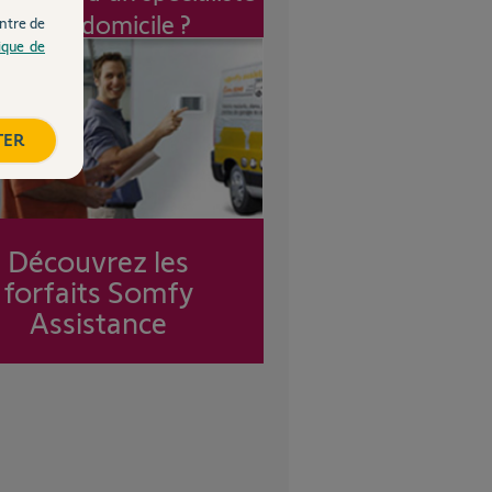
à mon domicile ?
ntre de
tique de
TER
Découvrez les
forfaits Somfy
Assistance